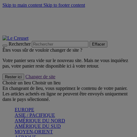
Skip to main content
Skip to footer content
Faites vivre l’été avec la Collection BBQ Outdoor & Thym -
Craquez
Les indispensables Le Creuset -
Craquez
Newsletter: Inscrivez-vous et économisez 10%! -
Inscrivez-vous
maintenant
Rechercher
Effacer
Êtes vous sûr de vouloir changer de site ?
Votre panier sera vide sur le nouveau site. Mais ne vous inquiétez
pas, votre panier reste disponible ici à votre retour.
Changer de site
Rester ici
Choisir un lieu
Choisir un lieu
En changeant de lieu, vous supprimez le contenu de votre panier.
Les articles achetés en ligne ne peuvent être envoyés uniquement
dans le pays sélectionné.
EUROPE
ASIE / PACIFIQUE
AMÉRIQUE DU NORD
AMÉRIQUE DU SUD
MOYEN-ORIENT