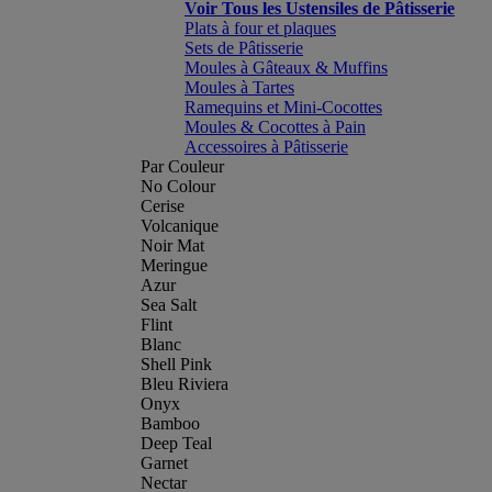
Voir Tous les Ustensiles de Pâtisserie
Plats à four et plaques
Sets de Pâtisserie
Moules à Gâteaux & Muffins
Moules à Tartes
Ramequins et Mini-Cocottes
Moules & Cocottes à Pain
Accessoires à Pâtisserie
Par Couleur
No Colour
Cerise
Volcanique
Noir Mat
Meringue
Azur
Sea Salt
Flint
Blanc
Shell Pink
Bleu Riviera
Onyx
Bamboo
Deep Teal
Garnet
Nectar