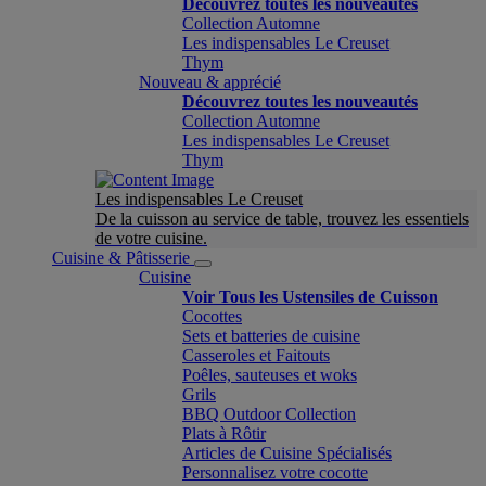
Découvrez toutes les nouveautés
Collection Automne
Les indispensables Le Creuset
Thym
Nouveau & apprécié
Découvrez toutes les nouveautés
Collection Automne
Les indispensables Le Creuset
Thym
Les indispensables Le Creuset
De la cuisson au service de table, trouvez les essentiels
de votre cuisine.
Cuisine & Pâtisserie
Cuisine
Voir Tous les Ustensiles de Cuisson
Cocottes
Sets et batteries de cuisine
Casseroles et Faitouts
Poêles, sauteuses et woks
Grils
BBQ Outdoor Collection
Plats à Rôtir
Articles de Cuisine Spécialisés
Personnalisez votre cocotte