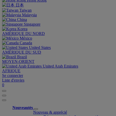
Hong Kong
日本
Taiwan
Malaysia
China
Singapore
Korea
AMÉRIQUE DU NORD
México
Canada
United States
AMÉRIQUE DU SUD
Brazil
MOYEN-ORIENT
United Arab Emirates
AFRIQUE
Se connecter
Liste d'envies
0
Nouveautés
Nouveau & apprécié