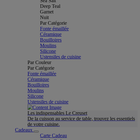
Sea Salt
Deep Teal
Garnet
Nuit
Par Catégorie
Fonte émaillée
Céramique
Bouilloires
Moulins
Silicone
Ustensiles de cuisine
Par Couleur
Par Catégorie
Fonte émaillée
Céramique
Bouilloires
Moulins
Silicone
Ustensiles de cuisine
Les indispensables Le Creuset
De la cuisson au service de table, trouvez les essentiels
de votre cuisine.
Cadeaux
Carte Cadeau