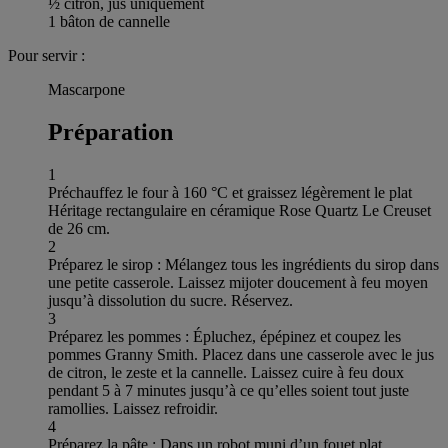
½ citron, jus uniquement
1 bâton de cannelle
Pour servir :
Mascarpone
Préparation
1
Préchauffez le four à 160 °C et graissez légèrement le plat
Héritage rectangulaire en céramique Rose Quartz Le Creuset
de 26 cm.
2
Préparez le sirop : Mélangez tous les ingrédients du sirop dans
une petite casserole. Laissez mijoter doucement à feu moyen
jusqu’à dissolution du sucre. Réservez.
3
Préparez les pommes : Épluchez, épépinez et coupez les
pommes Granny Smith. Placez dans une casserole avec le jus
de citron, le zeste et la cannelle. Laissez cuire à feu doux
pendant 5 à 7 minutes jusqu’à ce qu’elles soient tout juste
ramollies. Laissez refroidir.
4
Préparez la pâte : Dans un robot muni d’un fouet plat,