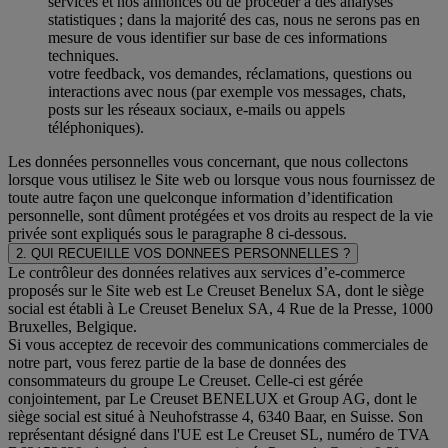
services et nos annonces ou de procéder à des analyses
statistiques ; dans la majorité des cas, nous ne serons pas en
mesure de vous identifier sur base de ces informations
techniques.
votre feedback, vos demandes, réclamations, questions ou
interactions avec nous (par exemple vos messages, chats,
posts sur les réseaux sociaux, e-mails ou appels
téléphoniques).
Les données personnelles vous concernant, que nous collectons
lorsque vous utilisez le Site web ou lorsque vous nous fournissez de
toute autre façon une quelconque information d’identification
personnelle, sont dûment protégées et vos droits au respect de la vie
privée sont expliqués sous le paragraphe 8 ci-dessous.
2. QUI RECUEILLE VOS DONNEES PERSONNELLES ?
Le contrôleur des données relatives aux services d’e-commerce
proposés sur le Site web est Le Creuset Benelux SA, dont le siège
social est établi à Le Creuset Benelux SA, 4 Rue de la Presse, 1000
Bruxelles, Belgique.
Si vous acceptez de recevoir des communications commerciales de
notre part, vous ferez partie de la base de données des
consommateurs du groupe Le Creuset. Celle-ci est gérée
conjointement, par Le Creuset BENELUX et Group AG, dont le
siège social est situé à Neuhofstrasse 4, 6340 Baar, en Suisse. Son
représentant désigné dans l'UE est Le Creuset SL, numéro de TVA