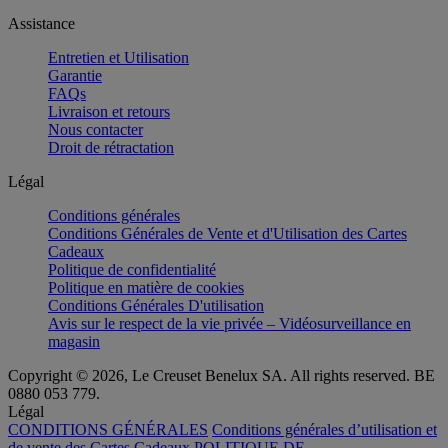
Assistance
Entretien et Utilisation
Garantie
FAQs
Livraison et retours
Nous contacter
Droit de rétractation
Légal
Conditions générales
Conditions Générales de Vente et d'Utilisation des Cartes
Cadeaux
Politique de confidentialité
Politique en matière de cookies
Conditions Générales D'utilisation
Avis sur le respect de la vie privée – Vidéosurveillance en
magasin
Copyright © 2026, Le Creuset Benelux SA. All rights reserved. BE
0880 053 779.
Légal
CONDITIONS GÉNÉRALES
Conditions générales d’utilisation et
de vente des Cartes Cadeaux
POLITIQUE DE