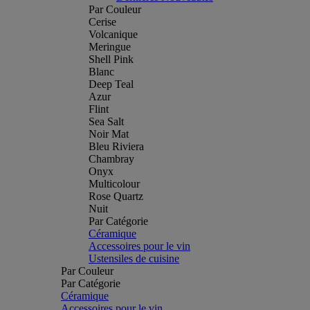
Par Couleur
Cerise
Volcanique
Meringue
Shell Pink
Blanc
Deep Teal
Azur
Flint
Sea Salt
Noir Mat
Bleu Riviera
Chambray
Onyx
Multicolour
Rose Quartz
Nuit
Par Catégorie
Céramique
Accessoires pour le vin
Ustensiles de cuisine
Par Couleur
Par Catégorie
Céramique
Accessoires pour le vin