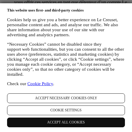
vous offrir ces services en tant que détenteur d’un compte Le
Creuset.
This website uses first- and third-party cookies
POUR GÉRER VOS COMMANDES ET ASSURER LA
FOURNITURE DE NOS PRODUITS OU LA
Cookies help us give you a better experience on Le Creuset,
PRESTATION DE NOS SERVICES ET VOUS
personalise content and ads, and analyse our traffic. We also
PROPOSER NOTRE ASSISTANCE.
share information about your use of our site with our
Nous utiliserons vos données pour gérer notre relation
advertising and analytics partners.
contractuelle avec vous, vos achats de produits sur le Site web
“Necessary Cookies” cannot be disabled since they
et en boutique Le Creuset, votre utilisation du Site web, toute
support web functionalities, but you can consent to all the other
assistance après-vente ultérieure ou votre participation à nos
uses above (preferences, statistics and marketing cookies) by
concours. Nous pourrons avoir à traiter certaines données
clicking “Accept all cookies”, or click “Cookie settings”, where
vous concernant pour gérer nos obligations administratives
you manage each cookie category, or “Accept necessary
liées à notre relation contractuelle avec vous, telles que la
cookies only”, so that no other category of cookies will be
comptabilité, la facturation et certaines vérifications, la
installed.
vérification des paiements par carte, le dépistage de la fraude,
la sécurité, la sécurisation et les tests de nos systèmes, la
Check our
Cookie Policy
.
maintenance et les analyses statistiques. Occasionnellement,
nous pourrons avoir à vous contacter pour des raisons
administratives ou opérationnelles, comme par exemple
ACCEPT NECESSARY COOKIES ONLY
l’envoi d’une confirmation de commande. Nous utiliserons
aussi vos données personnelles pour répondre à vos demandes
COOKIE SETTINGS
transmises par notre Site web ou par d’autres canaux. Cette
activité de traitement est requise pour nous permettre de
ACCEPT ALL COOKIES
prester nos services à votre intention. Nous pouvons traiter
vos données en fonction de notre intérêt légitime (dûment