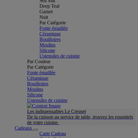
Sea Salt
Deep Teal
Garnet
Nuit
Par Catégorie
Fonte émaillée
Céramique
Bouilloires
Moulins
Silicone
Ustensiles de cuisine
Par Couleur
Par Catégorie
Fonte émaillée
Céramique
Bouilloires
Moulins
Silicone
Ustensiles de cuisine
Les indispensables Le Creuset
De la cuisson au service de table, trouvez les essentiels
de votre cuisine.
Cadeaux
Carte Cadeau