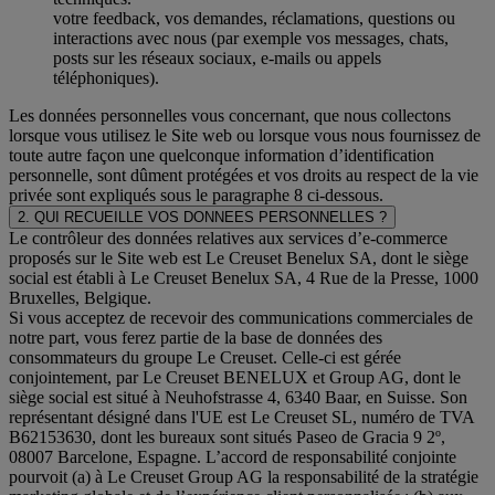
votre feedback, vos demandes, réclamations, questions ou
interactions avec nous (par exemple vos messages, chats,
posts sur les réseaux sociaux, e-mails ou appels
téléphoniques).
Les données personnelles vous concernant, que nous collectons
lorsque vous utilisez le Site web ou lorsque vous nous fournissez de
toute autre façon une quelconque information d’identification
personnelle, sont dûment protégées et vos droits au respect de la vie
privée sont expliqués sous le paragraphe 8 ci-dessous.
2. QUI RECUEILLE VOS DONNEES PERSONNELLES ?
Le contrôleur des données relatives aux services d’e-commerce
proposés sur le Site web est Le Creuset Benelux SA, dont le siège
social est établi à Le Creuset Benelux SA, 4 Rue de la Presse, 1000
Bruxelles, Belgique.
Si vous acceptez de recevoir des communications commerciales de
notre part, vous ferez partie de la base de données des
consommateurs du groupe Le Creuset. Celle-ci est gérée
conjointement, par Le Creuset BENELUX et Group AG, dont le
siège social est situé à Neuhofstrasse 4, 6340 Baar, en Suisse. Son
représentant désigné dans l'UE est Le Creuset SL, numéro de TVA
B62153630, dont les bureaux sont situés Paseo de Gracia 9 2º,
08007 Barcelone, Espagne. L’accord de responsabilité conjointe
pourvoit (a) à Le Creuset Group AG la responsabilité de la stratégie