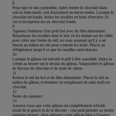
8
Pour faire le nid comestible, faites fondre le chocolat blanc
soit au bain-marie, soit doucement au micro-ondes. Lorsque le
chocolat est fondu, brisez les nouilles en brins d'environ 10
cm et incorporez-les au chocolat fondu.
9
Tapissez l'intérieur d'un petit bol avec du film alimentaire.
Répartissez les nouilles dans le bol, en les étalant sur les côtés
pour créer une forme de nid, en vous assurant qu'il y a un
biseau au milieu du nid pour contenir les œufs. Placez au
réfrigérateur jusqu'à ce que les nouilles aient durcies.
10
Lorsque le gâteau est refroidi et prêt à être assemblé, étalez la
crème au beurre sur le dessus du gâteau. Saupoudrez le gâteau
de flocons de chocolat et de zeste de citron.
11
Retirez le nid du bol et du film alimentaire. Placez le nid au
milieu du gâteau et terminez en remplissant de mini œufs en
chocolat.
12
Notes du cuisinier :
13
Assurez-vous que votre gâteau est complètement refroidi
avant de le glacer et de le décorer - cela peut prendre au moins
quelques heures, alors préparez votre gâteau bien à l'avance.