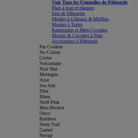
Voir Tous les Ustensiles de Pâtisserie
Plats à four et plaques
Sets de Pâtisserie
Moules à Gâteaux & Muffins
Moules à Tartes
Ramequins et Mini-Cocottes
Moules & Cocottes à Pain
Accessoires à Pâtisserie
Par Couleur
No Colour
Cerise
Volcanique
Noir Mat
Meringue
Azur
Sea Salt
Flint
Blanc
Shell Pink
Bleu Riviera
Onyx
Bamboo
Deep Teal
Garnet
Nectar