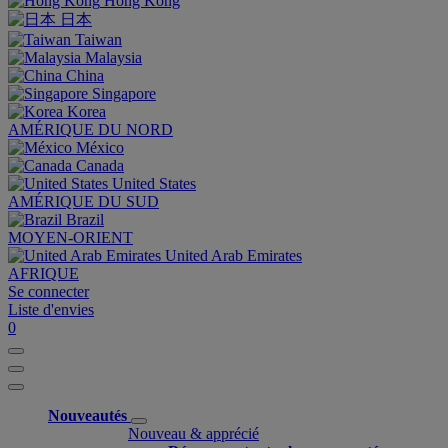
Hong Kong
日本
Taiwan
Malaysia
China
Singapore
Korea
AMÉRIQUE DU NORD
México
Canada
United States
AMÉRIQUE DU SUD
Brazil
MOYEN-ORIENT
United Arab Emirates
AFRIQUE
Se connecter
Liste d'envies
0
Nouveautés
Nouveau & apprécié