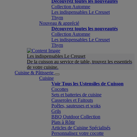
Découvrez toutes les nouveautés
Collection Automne
Les indispensables Le Creuset
Thym
Nouveau & apprécié
Découvrez toutes les nouveautés
Collection Automne
Les indispensables Le Creuset
Thym
Les indispensables Le Creuset
De la cuisson au service de table, trouvez les essentiels
de votre cuisine.
Cuisine & Pâtisserie
Cuisine
Voir Tous les Ustensiles de Cuisson
Cocottes
Sets et batteries de cuisine
Casseroles et Faitouts
Poêles, sauteuses et woks
Grils
BBQ Outdoor Collection
Plats à Rôtir
Articles de Cuisine Spécialisés
Personnalisez votre cocotte