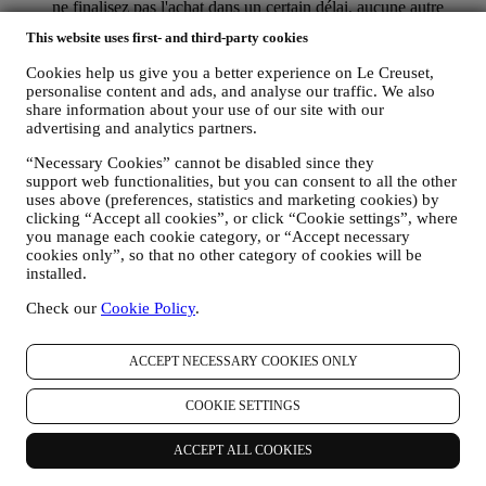
ne finalisez pas l'achat dans un certain délai, aucune autre
communication de suivi ne sera envoyée.
This website uses first- and third-party cookies
POUR VOUS INFORMER À PROPOS DES
NOUVELLES ET OFFRES CONCERNANT LES
Cookies help us give you a better experience on Le Creuset,
PRODUITS LE CREUSET
personalise content and ads, and analyse our traffic. We also
Si vous nous avez donné votre autorisation dans ce sens (par
share information about your use of our site with our
exemple en souscrivant à notre lettre d’information au
advertising and analytics partners.
moment de créer un compte sur le Site web), nous vous ferons
parvenir des communications de marketing personnalisées et
“Necessary Cookies” cannot be disabled since they
support web functionalities, but you can consent to all the other
des nouvelles concernant les initiatives lancées par Le Creuset
uses above (preferences, statistics and marketing cookies) by
et promues par les filiales de son groupe, ou par ses affiliés et
clicking “Accept all cookies”, or click “Cookie settings”, where
partenaires locaux, ceci en fonction de vos préférences. Nous
you manage each cookie category, or “Accept necessary
vous contacterons par e-mail, par SMS ou par les réseaux
cookies only”, so that no other category of cookies will be
sociaux, mais aussi en utilisant des moyens automatisés. De
installed.
telles communications seront liées aux produits Le Creuset,
aux ouvertures de nouveaux magasins, aux événements
Check our
Cookie Policy
.
exclusifs, concours, enquêtes et démonstrations organisés par
Le Creuset ou à des offres spéciales qui pourraient vous
intéresser. Ces communications pourront être sélectionnées ou
ACCEPT NECESSARY COOKIES ONLY
rédigées spécialement à votre intention, sur base de données
vous concernant, telles que votre situation géographique,
COOKIE SETTINGS
l’historique de vos achats ou vos préférences en ce qui
concerne nos produits. Nous utiliserons ces données pour
ACCEPT ALL COOKIES
mieux cerner vos centres d’intérêt. Ceci nous permettra de
personnaliser nos communications afin de les rendre plus