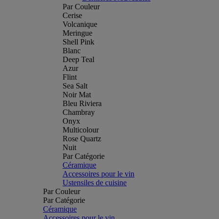
Par Couleur
Cerise
Volcanique
Meringue
Shell Pink
Blanc
Deep Teal
Azur
Flint
Sea Salt
Noir Mat
Bleu Riviera
Chambray
Onyx
Multicolour
Rose Quartz
Nuit
Par Catégorie
Céramique
Accessoires pour le vin
Ustensiles de cuisine
Par Couleur
Par Catégorie
Céramique
Accessoires pour le vin