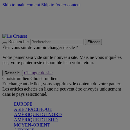
Skip to main content
Skip to footer content
Faites vivre l’été avec la Collection BBQ Outdoor & Thym -
Craquez
Les indispensables Le Creuset -
Craquez
Newsletter: Inscrivez-vous et économisez 10%! -
Inscrivez-vous
maintenant
Rechercher
Effacer
Êtes vous sûr de vouloir changer de site ?
Votre panier sera vide sur le nouveau site. Mais ne vous inquiétez
pas, votre panier reste disponible ici à votre retour.
Changer de site
Rester ici
Choisir un lieu
Choisir un lieu
En changeant de lieu, vous supprimez le contenu de votre panier.
Les articles achetés en ligne ne peuvent être envoyés uniquement
dans le pays sélectionné.
EUROPE
ASIE / PACIFIQUE
AMÉRIQUE DU NORD
AMÉRIQUE DU SUD
MOYEN-ORIENT