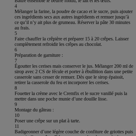
Battre ensemble le beurre fondu, le lait et les œufs.
4
Mélanger la farine, la poudre de cacao et le sucre, puis ajouter
ces ingrédients secs aux autres ingrédients et remuer jusqu’à
ce qu’il n’y ait plus de grumeau. Réserver la pâte 30 minutes
au frais.
5
Faire chauffer la crêpière et préparer 15 à 20 crêpes. Laisser
complètement refroidir les crêpes au chocolat.
6
Préparation de garniture :
7
Égoutter les cerises mais conserver le jus. Mélanger 200 ml de
sirop avec 2 CS de fécule et porter à ébullition dans une petite
casserole sans cesser de remuer. Dès que le sirop épaissit,
retirer la casserole du feu et incorporer les cerises.
8
Fouetter la crème avec le Cremfix et le sucre vanillé puis la
mettre dans une poche munie d’une douille lisse.
9
Montage du gâteau :
10
Poser une crêpe sur un plat à tarte.
11
Badigeonner d’une légère couche de confiture de griottes puis