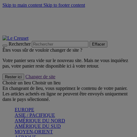
Skip to main content
Skip to footer content
Faites vivre l’été avec la Collection BBQ Outdoor & Thym -
Craquez
Les indispensables Le Creuset -
Craquez
Newsletter: Inscrivez-vous et économisez 10%! -
Inscrivez-vous
maintenant
Rechercher
Effacer
Êtes vous sûr de vouloir changer de site ?
Votre panier sera vide sur le nouveau site. Mais ne vous inquiétez
pas, votre panier reste disponible ici à votre retour.
Changer de site
Rester ici
Choisir un lieu
Choisir un lieu
En changeant de lieu, vous supprimez le contenu de votre panier.
Les articles achetés en ligne ne peuvent être envoyés uniquement
dans le pays sélectionné.
EUROPE
ASIE / PACIFIQUE
AMÉRIQUE DU NORD
AMÉRIQUE DU SUD
MOYEN-ORIENT