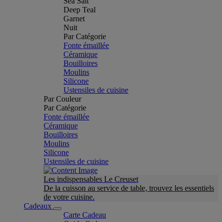
Sea Salt
Deep Teal
Garnet
Nuit
Par Catégorie
Fonte émaillée
Céramique
Bouilloires
Moulins
Silicone
Ustensiles de cuisine
Par Couleur
Par Catégorie
Fonte émaillée
Céramique
Bouilloires
Moulins
Silicone
Ustensiles de cuisine
Les indispensables Le Creuset
De la cuisson au service de table, trouvez les essentiels
de votre cuisine.
Cadeaux
Carte Cadeau