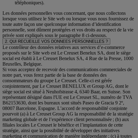
téléphoniques).
Les données personnelles vous concernant, que nous collectons
lorsque vous utilisez le Site web ou lorsque vous nous fournissez de
toute autre façon une quelconque information d’identification
personnelle, sont dûment protégées et vos droits au respect de la vie
privée sont expliqués sous le paragraphe 8 ci-dessous.
2. QUI RECUEILLE VOS DONNEES PERSONNELLES ?
Le contrôleur des données relatives aux services d’e-commerce
proposés sur le Site web est Le Creuset Benelux SA, dont le siège
social est établi à Le Creuset Benelux SA, 4 Rue de la Presse, 1000
Bruxelles, Belgique.
Si vous acceptez de recevoir des communications commerciales de
notre part, vous ferez partie de la base de données des
consommateurs du groupe Le Creuset. Celle-ci est gérée
conjointement, par Le Creuset BENELUX et Group AG, dont le
siège social est situé à Neuhofstrasse 4, 6340 Baar, en Suisse. Son
représentant désigné dans l'UE est Le Creuset SL, numéro de TVA
B62153630, dont les bureaux sont situés Paseo de Gracia 9 2º,
08007 Barcelone, Espagne. L’accord de responsabilité conjointe
pourvoit (a) à Le Creuset Group AG la responsabilité de la stratégie
marketing globale et de l’expérience client personnalisée ; (b) aux
filiales locales Le Creuset le bénéfice et l’implantation de cette
stratégie, ainsi que la possibilité de développer des initiatives
marketing et communication de manière indépendante ; (c) à toutes