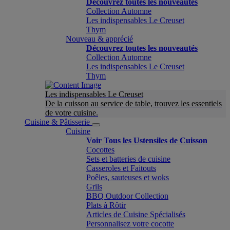
Découvrez toutes les nouveautés
Collection Automne
Les indispensables Le Creuset
Thym
Nouveau & apprécié
Découvrez toutes les nouveautés
Collection Automne
Les indispensables Le Creuset
Thym
Les indispensables Le Creuset
De la cuisson au service de table, trouvez les essentiels
de votre cuisine.
Cuisine & Pâtisserie
Cuisine
Voir Tous les Ustensiles de Cuisson
Cocottes
Sets et batteries de cuisine
Casseroles et Faitouts
Poêles, sauteuses et woks
Grils
BBQ Outdoor Collection
Plats à Rôtir
Articles de Cuisine Spécialisés
Personnalisez votre cocotte