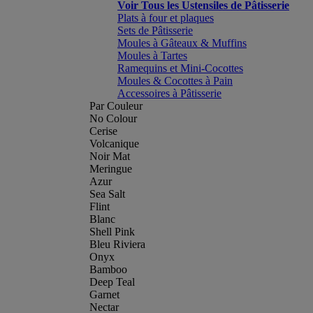
Voir Tous les Ustensiles de Pâtisserie
Plats à four et plaques
Sets de Pâtisserie
Moules à Gâteaux & Muffins
Moules à Tartes
Ramequins et Mini-Cocottes
Moules & Cocottes à Pain
Accessoires à Pâtisserie
Par Couleur
No Colour
Cerise
Volcanique
Noir Mat
Meringue
Azur
Sea Salt
Flint
Blanc
Shell Pink
Bleu Riviera
Onyx
Bamboo
Deep Teal
Garnet
Nectar