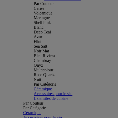
Par Couleur
Cerise
Volcanique
Meringue
Shell Pink
Blanc
Deep Teal
Azur
Flint
Sea Salt
Noir Mat
Bleu Riviera
Chambray
Onyx
Multicolour
Rose Quartz
Nuit
Par Catégorie
Céramique
Accessoires pour le vin
Ustensiles de cuisine
Par Couleur
Par Catégorie
Céramique
Accessoires pour le vin