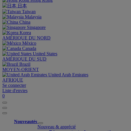
Hong Kong
日本
Taiwan
Malaysia
China
Singapore
Korea
AMÉRIQUE DU NORD
México
Canada
United States
AMÉRIQUE DU SUD
Brazil
MOYEN-ORIENT
United Arab Emirates
AFRIQUE
Se connecter
Liste d'envies
0
Nouveautés
Nouveau & apprécié