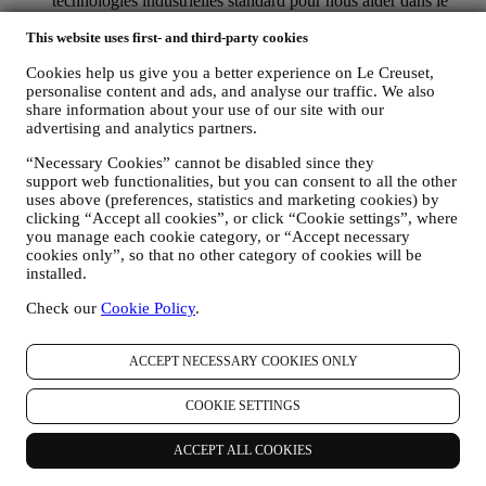
technologies industrielles standard pour nous aider dans le
monitoring de nos lettres d’information. Ce traitement est basé
This website uses first- and third-party cookies
sur votre consentement à recevoir nos communications de
marketing personnalisées. Ce choix de participation peut être
Cookies help us give you a better experience on Le Creuset,
exercé lors de la collecte des informations personnelles, en
personalise content and ads, and analyse our traffic. We also
cochant la case appropriée.
share information about your use of our site with our
Désabonnement :
advertising and analytics partners.
Vous pouvez cesser de recevoir nos communications
marketing à tout moment, gratuitement, en utilisant les
“Necessary Cookies” cannot be disabled since they
méthodes indiquées dans chaque communication (par
support web functionalities, but you can consent to all the other
exemple, pour vous désinscrire de la newsletter, vous pouvez
uses above (preferences, statistics and marketing cookies) by
cliquer sur le lien de désinscription figurant au bas de chaque
clicking “Accept all cookies”, or click “Cookie settings”, where
e-mail). En tout état de cause, si vous souhaitez mettre fin à
you manage each cookie category, or “Accept necessary
l'une de nos activités marketing, veuillez nous envoyer un
cookies only”, so that no other category of cookies will be
courrier électronique à l'adresse:
privacy@lecreuset.com
.
installed.
Votre désinscription sera traitée dans les meilleurs délais, mais
Check our
Cookie Policy
.
dans certaines circonstances, il se peut que vous receviez
quelques communications supplémentaires jusqu'à ce que
votre désinscription soit complètement traitée.
Veuillez garder
ACCEPT NECESSARY COOKIES ONLY
à l’esprit que nous ne transmettons pas et ne vendons pas vos
coordonnées et autres données personnelles à d’autres sociétés
COOKIE SETTINGS
à des fins marketing.
POUR LE RECIBLAGE / LA PERSONNALISATION DE
NOS OFFRES, AMÉLIORANT AINSI L’EXPÉRIENCE
ACCEPT ALL COOKIES
DU CLIENT.