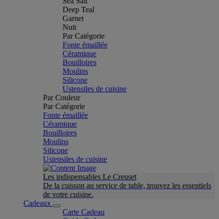
Sea Salt
Deep Teal
Garnet
Nuit
Par Catégorie
Fonte émaillée
Céramique
Bouilloires
Moulins
Silicone
Ustensiles de cuisine
Par Couleur
Par Catégorie
Fonte émaillée
Céramique
Bouilloires
Moulins
Silicone
Ustensiles de cuisine
Les indispensables Le Creuset
De la cuisson au service de table, trouvez les essentiels
de votre cuisine.
Cadeaux
Carte Cadeau