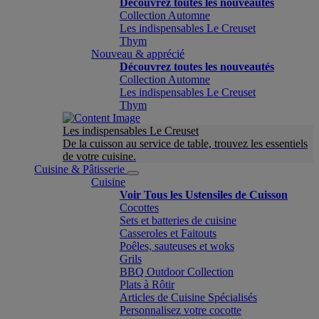
Découvrez toutes les nouveautés
Collection Automne
Les indispensables Le Creuset
Thym
Nouveau & apprécié
Découvrez toutes les nouveautés
Collection Automne
Les indispensables Le Creuset
Thym
Les indispensables Le Creuset
De la cuisson au service de table, trouvez les essentiels
de votre cuisine.
Cuisine & Pâtisserie
Cuisine
Voir Tous les Ustensiles de Cuisson
Cocottes
Sets et batteries de cuisine
Casseroles et Faitouts
Poêles, sauteuses et woks
Grils
BBQ Outdoor Collection
Plats à Rôtir
Articles de Cuisine Spécialisés
Personnalisez votre cocotte