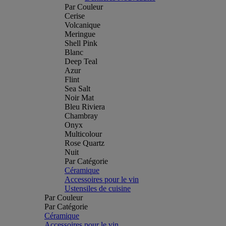
Par Couleur
Cerise
Volcanique
Meringue
Shell Pink
Blanc
Deep Teal
Azur
Flint
Sea Salt
Noir Mat
Bleu Riviera
Chambray
Onyx
Multicolour
Rose Quartz
Nuit
Par Catégorie
Céramique
Accessoires pour le vin
Ustensiles de cuisine
Par Couleur
Par Catégorie
Céramique
Accessoires pour le vin