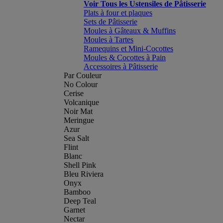
Voir Tous les Ustensiles de Pâtisserie
Plats à four et plaques
Sets de Pâtisserie
Moules à Gâteaux & Muffins
Moules à Tartes
Ramequins et Mini-Cocottes
Moules & Cocottes à Pain
Accessoires à Pâtisserie
Par Couleur
No Colour
Cerise
Volcanique
Noir Mat
Meringue
Azur
Sea Salt
Flint
Blanc
Shell Pink
Bleu Riviera
Onyx
Bamboo
Deep Teal
Garnet
Nectar