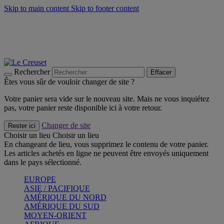
Skip to main content
Skip to footer content
Faites vivre l’été avec la Collection BBQ Outdoor & Thym -
Craquez
Les indispensables Le Creuset -
Craquez
Newsletter: Inscrivez-vous et économisez 10%! -
Inscrivez-vous
maintenant
Rechercher
Effacer
Êtes vous sûr de vouloir changer de site ?
Votre panier sera vide sur le nouveau site. Mais ne vous inquiétez
pas, votre panier reste disponible ici à votre retour.
Changer de site
Rester ici
Choisir un lieu
Choisir un lieu
En changeant de lieu, vous supprimez le contenu de votre panier.
Les articles achetés en ligne ne peuvent être envoyés uniquement
dans le pays sélectionné.
EUROPE
ASIE / PACIFIQUE
AMÉRIQUE DU NORD
AMÉRIQUE DU SUD
MOYEN-ORIENT