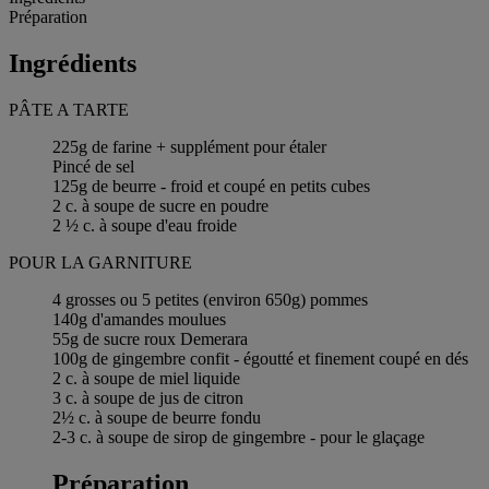
Préparation
Ingrédients
PÂTE A TARTE
225g de farine + supplément pour étaler
Pincé de sel
125g de beurre - froid et coupé en petits cubes
2 c. à soupe de sucre en poudre
2 ½ c. à soupe d'eau froide
POUR LA GARNITURE
4 grosses ou 5 petites (environ 650g) pommes
140g d'amandes moulues
55g de sucre roux Demerara
100g de gingembre confit - égoutté et finement coupé en dés
2 c. à soupe de miel liquide
3 c. à soupe de jus de citron
2½ c. à soupe de beurre fondu
2-3 c. à soupe de sirop de gingembre - pour le glaçage
Préparation