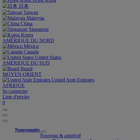
Hong Kong
日本
Taiwan
Malaysia
China
Singapore
Korea
AMÉRIQUE DU NORD
México
Canada
United States
AMÉRIQUE DU SUD
Brazil
MOYEN-ORIENT
United Arab Emirates
AFRIQUE
Se connecter
Liste d'envies
0
Nouveautés
Nouveau & apprécié