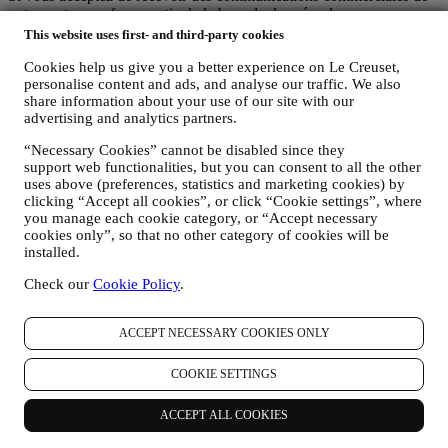
notre part, vous ferez partie de la base de données des
consommateurs du groupe Le Creuset. Celle-ci est gérée
This website uses first- and third-party cookies
conjointement, par Le Creuset BENELUX et Group AG, dont le
Cookies help us give you a better experience on Le Creuset,
siège social est situé à Neuhofstrasse 4, 6340 Baar, en Suisse. Son
personalise content and ads, and analyse our traffic. We also
représentant désigné dans l'UE est Le Creuset SL, numéro de TVA
share information about your use of our site with our
B62153630, dont les bureaux sont situés Paseo de Gracia 9 2º,
advertising and analytics partners.
08007 Barcelone, Espagne. L’accord de responsabilité conjointe
pourvoit (a) à Le Creuset Group AG la responsabilité de la stratégie
“Necessary Cookies” cannot be disabled since they
marketing globale et de l’expérience client personnalisée ; (b) aux
support web functionalities, but you can consent to all the other
filiales locales Le Creuset le bénéfice et l’implantation de cette
uses above (preferences, statistics and marketing cookies) by
stratégie, ainsi que la possibilité de développer des initiatives
clicking “Accept all cookies”, or click “Cookie settings”, where
marketing et communication de manière indépendante ; (c) à toutes
you manage each cookie category, or “Accept necessary
les parties le devoir de traiter de vos demandes concernant vos droits
cookies only”, so that no other category of cookies will be
sur vos données.
installed.
3. POURQUOI COLLECTONS-NOUS CES INFORMATIONS ?
Check our
Cookie Policy
.
Nous pouvons traiter vos données aux fins suivantes :
POUR RÉPONDRE À NOS OBLIGATIONS LÉGALES.
ACCEPT NECESSARY COOKIES ONLY
Nous pouvons être amenés à traiter certaines données vous
concernant afin de répondre à nos obligations légales, ainsi
qu’à d’autres obligations découlant d’instructions émises par
COOKIE SETTINGS
les pouvoirs publics.
POUR CRÉER UN COMPTE LE CREUSET.
ACCEPT ALL COOKIES
Nous utiliserons vos données pour créer un compte Le
Creuset, qui vous donnera accès à une série d’avantages