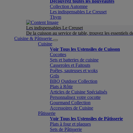
Découvrez toutes les nouveautés
Collection Automne
Les indispensables Le Creuset
Thym
Les indispensables Le Creuset
De la cuisson au service de table, trouvez les essentiels d
Cuisine & Pâtisserie
Cuisine
Voir Tous les Ustensiles de Cuisson
Cocottes
Sets et batteries de cuisine
Casseroles et Faitouts
Poêles, sauteuses et woks
Grils
BBQ Outdoor Collection
Plats à Rôtir
Articles de Cuisine Spécialisés
Personnalisez votre cocotte
Gourmand Collection
Accessoires de Cuisine
Pâtisserie
Voir Tous les Ustensiles de Pâtisserie
Plats à four et plaques
Sets de Pâtisserie