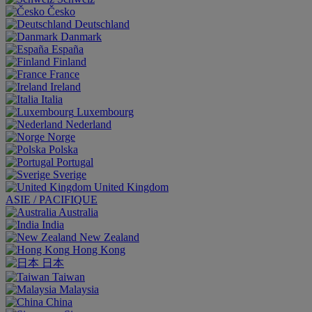
Česko
Deutschland
Danmark
España
Finland
France
Ireland
Italia
Luxembourg
Nederland
Norge
Polska
Portugal
Sverige
United Kingdom
ASIE / PACIFIQUE
Australia
India
New Zealand
Hong Kong
日本
Taiwan
Malaysia
China