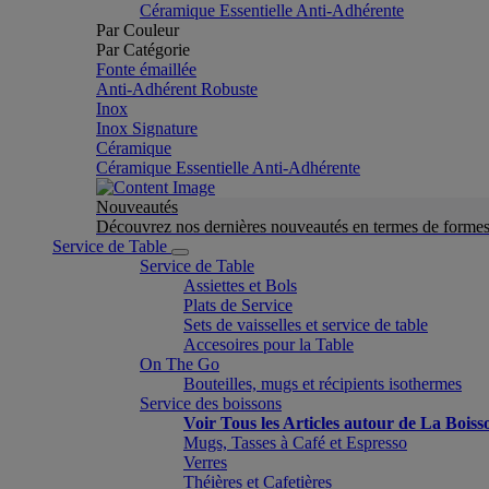
Céramique Essentielle Anti-Adhérente
Par Couleur
Par Catégorie
Fonte émaillée
Anti-Adhérent Robuste
Inox
Inox Signature
Céramique
Céramique Essentielle Anti-Adhérente
Nouveautés
Découvrez nos dernières nouveautés en termes de formes 
Service de Table
Service de Table
Assiettes et Bols
Plats de Service
Sets de vaisselles et service de table
Accesoires pour la Table
On The Go
Bouteilles, mugs et récipients isothermes
Service des boissons
Voir Tous les Articles autour de La Boiss
Mugs, Tasses à Café et Espresso
Verres
Théières et Cafetières