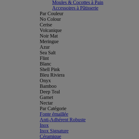
Moules & Cocottes à Pain
Accessoires à Pâtisserie
Par Couleur
No Colour
Cerise
Volcanique
Noir Mat
Meringue
Azur
Sea Salt
Flint
Blanc
Shell Pink
Bleu Riviera
Onyx
Bamboo
Deep Teal
Garnet
Nectar
Par Catégorie
Fonte émaillée
Anti-Adhérent Robuste
Inox
Inox Signature
Céramique