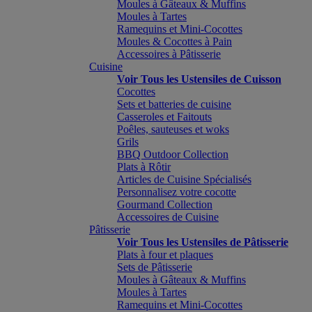
Moules à Gâteaux & Muffins
Moules à Tartes
Ramequins et Mini-Cocottes
Moules & Cocottes à Pain
Accessoires à Pâtisserie
Cuisine
Voir Tous les Ustensiles de Cuisson
Cocottes
Sets et batteries de cuisine
Casseroles et Faitouts
Poêles, sauteuses et woks
Grils
BBQ Outdoor Collection
Plats à Rôtir
Articles de Cuisine Spécialisés
Personnalisez votre cocotte
Gourmand Collection
Accessoires de Cuisine
Pâtisserie
Voir Tous les Ustensiles de Pâtisserie
Plats à four et plaques
Sets de Pâtisserie
Moules à Gâteaux & Muffins
Moules à Tartes
Ramequins et Mini-Cocottes