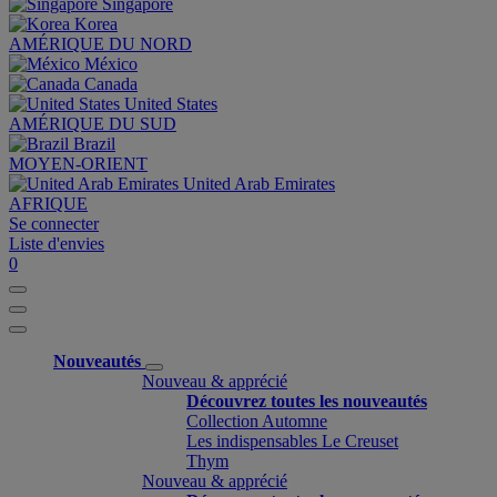
Singapore
Korea
AMÉRIQUE DU NORD
México
Canada
United States
AMÉRIQUE DU SUD
Brazil
MOYEN-ORIENT
United Arab Emirates
AFRIQUE
Se connecter
Liste d'envies
0
Nouveautés
Nouveau & apprécié
Découvrez toutes les nouveautés
Collection Automne
Les indispensables Le Creuset
Thym
Nouveau & apprécié