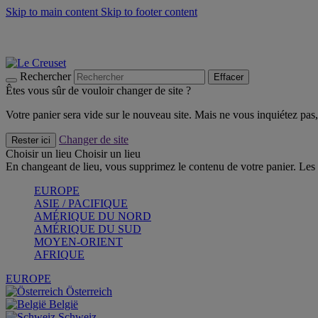
Skip to main content
Skip to footer content
Faites vivre l’été avec la Collection BBQ Outdoor & Thym -
Cra
Les indispensables Le Creuset -
Craquez
Newsletter: Inscrivez-vous et économisez 10%! -
Inscrivez-vous 
Rechercher
Effacer
Êtes vous sûr de vouloir changer de site ?
Votre panier sera vide sur le nouveau site. Mais ne vous inquiétez pas, 
Changer de site
Rester ici
Choisir un lieu
Choisir un lieu
En changeant de lieu, vous supprimez le contenu de votre panier. Les 
EUROPE
ASIE / PACIFIQUE
AMÉRIQUE DU NORD
AMÉRIQUE DU SUD
MOYEN-ORIENT
AFRIQUE
EUROPE
Österreich
België
Schweiz