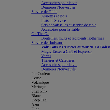
Accessoires pour le vin
Dernières Nouveautés
Service de Table
Assiettes et Bols
Plats de Service
Sets de vaisselles et service de table
Accesoires pour la Table
On The Go
Bouteilles, mugs et récipients isothermes
Service des boissons
Voir Tous les Articles autour de La Boiss
Mugs, Tasses à Café et Espresso
Verres
Théières et Cafetières
Accessoires pour le vin
Dernières Nouveautés
Par Couleur
Cerise
Volcanique
Meringue
Shell Pink
Blanc
Deep Teal
Azur
Flint