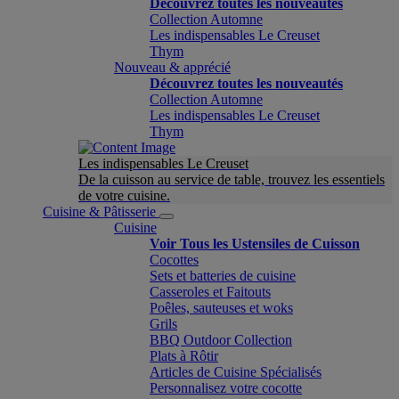
Découvrez toutes les nouveautés
Collection Automne
Les indispensables Le Creuset
Thym
Nouveau & apprécié
Découvrez toutes les nouveautés
Collection Automne
Les indispensables Le Creuset
Thym
Les indispensables Le Creuset
De la cuisson au service de table, trouvez les essentiels
de votre cuisine.
Cuisine & Pâtisserie
Cuisine
Voir Tous les Ustensiles de Cuisson
Cocottes
Sets et batteries de cuisine
Casseroles et Faitouts
Poêles, sauteuses et woks
Grils
BBQ Outdoor Collection
Plats à Rôtir
Articles de Cuisine Spécialisés
Personnalisez votre cocotte