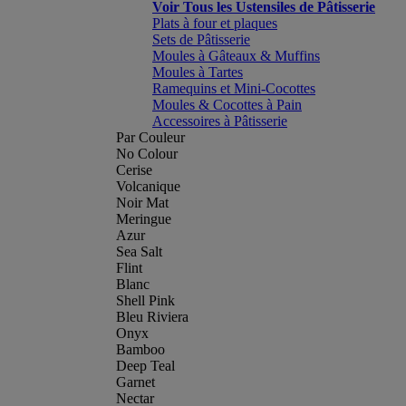
Voir Tous les Ustensiles de Pâtisserie
Plats à four et plaques
Sets de Pâtisserie
Moules à Gâteaux & Muffins
Moules à Tartes
Ramequins et Mini-Cocottes
Moules & Cocottes à Pain
Accessoires à Pâtisserie
Par Couleur
No Colour
Cerise
Volcanique
Noir Mat
Meringue
Azur
Sea Salt
Flint
Blanc
Shell Pink
Bleu Riviera
Onyx
Bamboo
Deep Teal
Garnet
Nectar