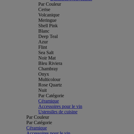
Par Couleur
Cerise
Volcanique
Meringue
Shell Pink
Blanc
Deep Teal
Azur
Flint
Sea Salt
Noir Mat
Bleu Riviera
Chambray
Onyx
Multicolour
Rose Quartz
Nuit
Par Catégorie
Céramique
Accessoires pour le vin
Ustensiles de cuisine
Par Couleur
Par Catégorie
Céramique
Accessoires pour le vin