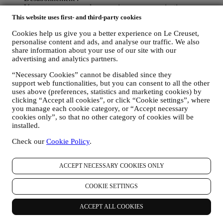
Vous pouvez cesser de recevoir nos communications
marketing à tout moment, gratuitement, en utilisant les
This website uses first- and third-party cookies
méthodes indiquées dans chaque communication (par
Cookies help us give you a better experience on Le Creuset,
exemple, pour vous désinscrire de la newsletter, vous pouvez
personalise content and ads, and analyse our traffic. We also
cliquer sur le lien de désinscription figurant au bas de chaque
share information about your use of our site with our
e-mail). En tout état de cause, si vous souhaitez mettre fin à
advertising and analytics partners.
l'une de nos activités marketing, veuillez nous envoyer un
courrier électronique à l'adresse:
privacy@lecreuset.com
.
“Necessary Cookies” cannot be disabled since they
Votre désinscription sera traitée dans les meilleurs délais, mais
support web functionalities, but you can consent to all the other
dans certaines circonstances, il se peut que vous receviez
uses above (preferences, statistics and marketing cookies) by
quelques communications supplémentaires jusqu'à ce que
clicking “Accept all cookies”, or click “Cookie settings”, where
votre désinscription soit complètement traitée.
Veuillez garder
you manage each cookie category, or “Accept necessary
à l’esprit que nous ne transmettons pas et ne vendons pas vos
cookies only”, so that no other category of cookies will be
coordonnées et autres données personnelles à d’autres sociétés
installed.
à des fins marketing.
POUR LE RECIBLAGE / LA PERSONNALISATION DE
Check our
Cookie Policy
.
NOS OFFRES, AMÉLIORANT AINSI L’EXPÉRIENCE
DU CLIENT.
ACCEPT NECESSARY COOKIES ONLY
Nous souhaitons utiliser vos données pour adapter nos
services et nos offres à vos besoins et préférences en vue de
vous proposer une expérience Le Creuset personnalisée. Nous
COOKIE SETTINGS
faisons cela en analysant par exemple vos habitudes ou vos
centres d’intérêt, en relation avec les produits les plus
ACCEPT ALL COOKIES
consultés, votre interaction avec nous sur les réseaux sociaux,
les pages de notre Site web que vous visitez, le contenu de