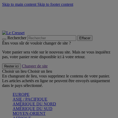
Skip to main content
Skip to footer content
Faites vivre l’été avec la Collection BBQ Outdoor & Thym -
Craquez
Les indispensables Le Creuset -
Craquez
Newsletter: Inscrivez-vous et économisez 10%! -
Inscrivez-vous
maintenant
Rechercher
Effacer
Êtes vous sûr de vouloir changer de site ?
Votre panier sera vide sur le nouveau site. Mais ne vous inquiétez
pas, votre panier reste disponible ici à votre retour.
Changer de site
Rester ici
Choisir un lieu
Choisir un lieu
En changeant de lieu, vous supprimez le contenu de votre panier.
Les articles achetés en ligne ne peuvent être envoyés uniquement
dans le pays sélectionné.
EUROPE
ASIE / PACIFIQUE
AMÉRIQUE DU NORD
AMÉRIQUE DU SUD
MOYEN-ORIENT