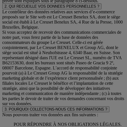
privée sont expliqués sous le paragraphe 8 ci-dessous.
2. QUI RECUEILLE VOS DONNEES PERSONNELLES ?
Le contrôleur des données relatives aux services d’e-commerce
proposés sur le Site web est Le Creuset Benelux SA, dont le siège
social est établi à Le Creuset Benelux SA, 4 Rue de la Presse, 1000
Bruxelles, Belgique.
Si vous acceptez de recevoir des communications commerciales de
notre part, vous ferez partie de la base de données des
consommateurs du groupe Le Creuset. Celle-ci est gérée
conjointement, par Le Creuset BENELUX et Group AG, dont le
siège social est situé à Neuhofstrasse 4, 6340 Baar, en Suisse. Son
représentant désigné dans l'UE est Le Creuset SL, numéro de TVA
B62153630, dont les bureaux sont situés Paseo de Gracia 9 2º,
08007 Barcelone, Espagne. L’accord de responsabilité conjointe
pourvoit (a) à Le Creuset Group AG la responsabilité de la stratégie
marketing globale et de l’expérience client personnalisée ; (b) aux
filiales locales Le Creuset le bénéfice et l’implantation de cette
stratégie, ainsi que la possibilité de développer des initiatives
marketing et communication de manière indépendante ; (c) à toutes
les parties le devoir de traiter de vos demandes concernant vos droits
sur vos données.
3. POURQUOI COLLECTONS-NOUS CES INFORMATIONS ?
Nous pouvons traiter vos données aux fins suivantes :
POUR RÉPONDRE À NOS OBLIGATIONS LÉGALES.