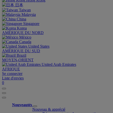
Hong Kong
日本
Taiwan
Malaysia
China
Singapore
Korea
AMÉRIQUE DU NORD
México
Canada
United States
AMÉRIQUE DU SUD
Brazil
MOYEN-ORIENT
United Arab Emirates
AFRIQUE
Se connecter
Liste d'envies
0
Nouveautés
Nouveau & apprécié