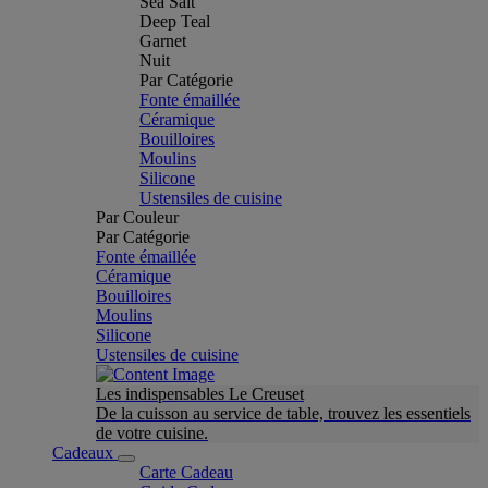
Sea Salt
Deep Teal
Garnet
Nuit
Par Catégorie
Fonte émaillée
Céramique
Bouilloires
Moulins
Silicone
Ustensiles de cuisine
Par Couleur
Par Catégorie
Fonte émaillée
Céramique
Bouilloires
Moulins
Silicone
Ustensiles de cuisine
Les indispensables Le Creuset
De la cuisson au service de table, trouvez les essentiels
de votre cuisine.
Cadeaux
Carte Cadeau