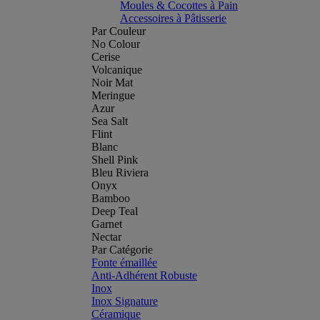
Moules & Cocottes à Pain
Accessoires à Pâtisserie
Par Couleur
No Colour
Cerise
Volcanique
Noir Mat
Meringue
Azur
Sea Salt
Flint
Blanc
Shell Pink
Bleu Riviera
Onyx
Bamboo
Deep Teal
Garnet
Nectar
Par Catégorie
Fonte émaillée
Anti-Adhérent Robuste
Inox
Inox Signature
Céramique