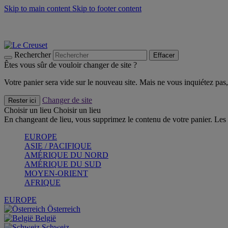
Skip to main content
Skip to footer content
Faites vivre l’été avec la Collection BBQ Outdoor & Thym -
Cra
Les indispensables Le Creuset -
Craquez
Newsletter: Inscrivez-vous et économisez 10%! -
Inscrivez-vous 
Rechercher
Effacer
Êtes vous sûr de vouloir changer de site ?
Votre panier sera vide sur le nouveau site. Mais ne vous inquiétez pas, 
Changer de site
Rester ici
Choisir un lieu
Choisir un lieu
En changeant de lieu, vous supprimez le contenu de votre panier. Les 
EUROPE
ASIE / PACIFIQUE
AMÉRIQUE DU NORD
AMÉRIQUE DU SUD
MOYEN-ORIENT
AFRIQUE
EUROPE
Österreich
België
Schweiz