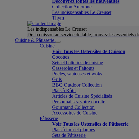
Découvrez toutes les nouveautés
Collection Automne
Les indispensables Le Creuset
Thym
Les indispensables Le Creuset
De la cuisson au service de table, trouvez les essentiels d
Cuisine & Pâtisserie
Cuisine
Voir Tous les Ustensiles de Cuisson
Cocottes
Sets et batteries de cuisine
Casseroles et Faitouts
Poêles, sauteuses et woks
Grils
BBQ Outdoor Collection
Plats à Rôtir
Articles de Cuisine Spécialisés
Personnalisez votre cocotte
Gourmand Collection
Accessoires de Cuisine
Pâtisserie
Voir Tous les Ustensiles de Pâtisserie
Plats à four et plaques
Sets de Pâtisserie