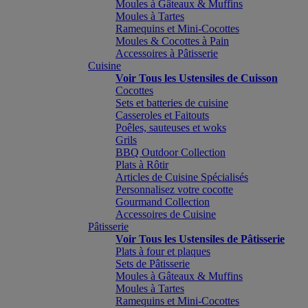
Moules à Gâteaux & Muffins
Moules à Tartes
Ramequins et Mini-Cocottes
Moules & Cocottes à Pain
Accessoires à Pâtisserie
Cuisine
Voir Tous les Ustensiles de Cuisson
Cocottes
Sets et batteries de cuisine
Casseroles et Faitouts
Poêles, sauteuses et woks
Grils
BBQ Outdoor Collection
Plats à Rôtir
Articles de Cuisine Spécialisés
Personnalisez votre cocotte
Gourmand Collection
Accessoires de Cuisine
Pâtisserie
Voir Tous les Ustensiles de Pâtisserie
Plats à four et plaques
Sets de Pâtisserie
Moules à Gâteaux & Muffins
Moules à Tartes
Ramequins et Mini-Cocottes