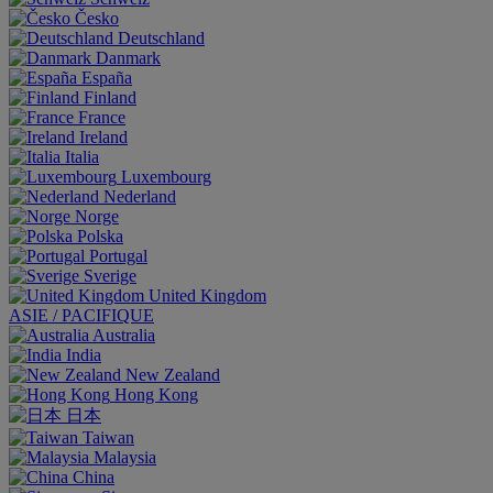
Česko
Deutschland
Danmark
España
Finland
France
Ireland
Italia
Luxembourg
Nederland
Norge
Polska
Portugal
Sverige
United Kingdom
ASIE / PACIFIQUE
Australia
India
New Zealand
Hong Kong
日本
Taiwan
Malaysia
China