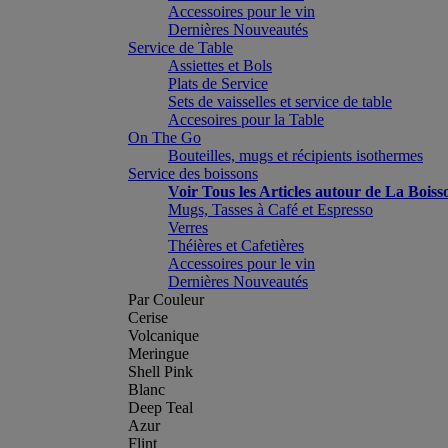
Accessoires pour le vin
Dernières Nouveautés
Service de Table
Assiettes et Bols
Plats de Service
Sets de vaisselles et service de table
Accesoires pour la Table
On The Go
Bouteilles, mugs et récipients isothermes
Service des boissons
Voir Tous les Articles autour de La Boiss
Mugs, Tasses à Café et Espresso
Verres
Théières et Cafetières
Accessoires pour le vin
Dernières Nouveautés
Par Couleur
Cerise
Volcanique
Meringue
Shell Pink
Blanc
Deep Teal
Azur
Flint