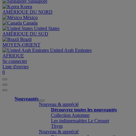
Singapore
Korea
AMÉRIQUE DU NORD
México
Canada
United States
AMÉRIQUE DU SUD
Brazil
MOYEN-ORIENT
United Arab Emirates
AFRIQUE
Se connecter
Liste d'envies
0
Nouveautés
Nouveau & apprécié
Découvrez toutes les nouveautés
Collection Automne
Les indispensables Le Creuset
Thym
Nouveau & apprécié