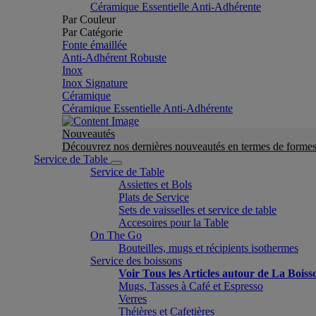
Céramique Essentielle Anti-Adhérente
Par Couleur
Par Catégorie
Fonte émaillée
Anti-Adhérent Robuste
Inox
Inox Signature
Céramique
Céramique Essentielle Anti-Adhérente
Nouveautés
Découvrez nos dernières nouveautés en termes de formes 
Service de Table
Service de Table
Assiettes et Bols
Plats de Service
Sets de vaisselles et service de table
Accesoires pour la Table
On The Go
Bouteilles, mugs et récipients isothermes
Service des boissons
Voir Tous les Articles autour de La Boiss
Mugs, Tasses à Café et Espresso
Verres
Théières et Cafetières