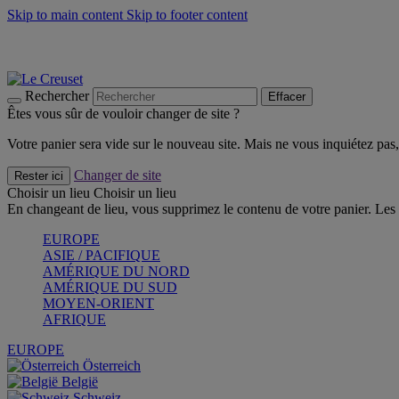
Skip to main content
Skip to footer content
Faites vivre l’été avec la Collection BBQ Outdoor & Thym -
Cra
Les indispensables Le Creuset -
Craquez
Newsletter: Inscrivez-vous et économisez 10%! -
Inscrivez-vous 
Rechercher
Effacer
Êtes vous sûr de vouloir changer de site ?
Votre panier sera vide sur le nouveau site. Mais ne vous inquiétez pas, 
Changer de site
Rester ici
Choisir un lieu
Choisir un lieu
En changeant de lieu, vous supprimez le contenu de votre panier. Les 
EUROPE
ASIE / PACIFIQUE
AMÉRIQUE DU NORD
AMÉRIQUE DU SUD
MOYEN-ORIENT
AFRIQUE
EUROPE
Österreich
België
Schweiz