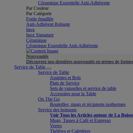
Céramique Essentielle Anti-Adhérente
Par Couleur
Par Catégorie
Fonte émaillée
Anti-Adhérent Robuste
Inox
Inox Signature
Céramique
Céramique Essentielle Anti-Adhérente
Nouveautés
Découvrez nos dernières nouveautés en termes de formes 
Service de Table
Service de Table
Assiettes et Bols
Plats de Service
Sets de vaisselles et service de table
Accesoires pour la Table
On The Go
Bouteilles, mugs et récipients isothermes
Service des boissons
Voir Tous les Articles autour de La Boiss
Mugs, Tasses à Café et Espresso
Verres
Théières et Cafetières