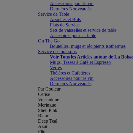
Accessoires pour le vin
Dernières Nouveautés
Service de Table
Assiettes et Bols
Plats de Service
Sets de vaisselles et service de table
Accesoires pour la Table
On The Go
Bouteilles, mugs et récipients isothermes
Service des boissons
Voir Tous les Articles autour de La Boiss
Mugs, Tasses à Café et Espresso
Verres
Théières et Cafetières
Accessoires pour le vin
Dernières Nouveautés
Par Couleur
Cerise
Volcanique
Meringue
Shell Pink
Blanc
Deep Teal
Azur
Flint