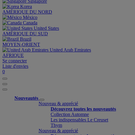
Singapore
Korea
AMÉRIQUE DU NORD
México
Canada
United States
AMÉRIQUE DU SUD
Brazil
MOYEN-ORIENT
United Arab Emirates
AFRIQUE
Se connecter
Liste d'envies
0
Nouveautés
Nouveau & apprécié
Découvrez toutes les nouveautés
Collection Automne
Les indispensables Le Creuset
Thym
Nouveau & apprécié