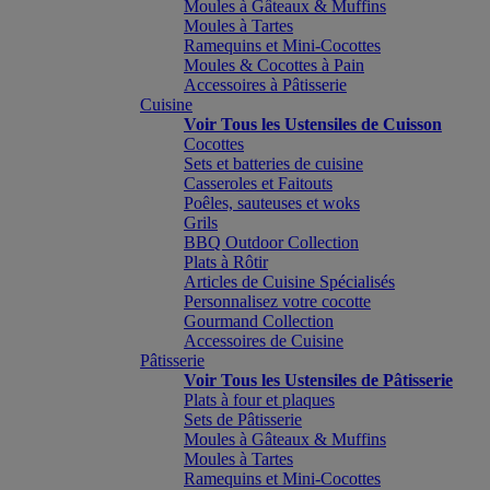
Moules à Gâteaux & Muffins
Moules à Tartes
Ramequins et Mini-Cocottes
Moules & Cocottes à Pain
Accessoires à Pâtisserie
Cuisine
Voir Tous les Ustensiles de Cuisson
Cocottes
Sets et batteries de cuisine
Casseroles et Faitouts
Poêles, sauteuses et woks
Grils
BBQ Outdoor Collection
Plats à Rôtir
Articles de Cuisine Spécialisés
Personnalisez votre cocotte
Gourmand Collection
Accessoires de Cuisine
Pâtisserie
Voir Tous les Ustensiles de Pâtisserie
Plats à four et plaques
Sets de Pâtisserie
Moules à Gâteaux & Muffins
Moules à Tartes
Ramequins et Mini-Cocottes