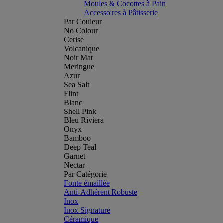
Moules & Cocottes à Pain
Accessoires à Pâtisserie
Par Couleur
No Colour
Cerise
Volcanique
Noir Mat
Meringue
Azur
Sea Salt
Flint
Blanc
Shell Pink
Bleu Riviera
Onyx
Bamboo
Deep Teal
Garnet
Nectar
Par Catégorie
Fonte émaillée
Anti-Adhérent Robuste
Inox
Inox Signature
Céramique