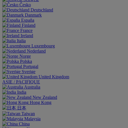
Česko
Deutschland
Danmark
España
Finland
France
Ireland
Italia
Luxembourg
Nederland
Norge
Polska
Portugal
Sverige
United Kingdom
ASIE / PACIFIQUE
Australia
India
New Zealand
Hong Kong
日本
Taiwan
Malaysia
China