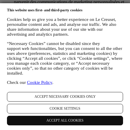
parvenir des communications de marketing personnalisées et
des nouvelles concernant les initiatives lancées par Le Creuset
This website uses first- and third-party cookies
et promues par les filiales de son groupe, ou par ses affiliés et
partenaires locaux, ceci en fonction de vos préférences. Nous
Cookies help us give you a better experience on Le Creuset,
vous contacterons par e-mail, par SMS ou par les réseaux
personalise content and ads, and analyse our traffic. We also
sociaux, mais aussi en utilisant des moyens automatisés. De
share information about your use of our site with our
telles communications seront liées aux produits Le Creuset,
advertising and analytics partners.
aux ouvertures de nouveaux magasins, aux événements
“Necessary Cookies” cannot be disabled since they
exclusifs, concours, enquêtes et démonstrations organisés par
support web functionalities, but you can consent to all the other
Le Creuset ou à des offres spéciales qui pourraient vous
uses above (preferences, statistics and marketing cookies) by
intéresser. Ces communications pourront être sélectionnées ou
clicking “Accept all cookies”, or click “Cookie settings”, where
rédigées spécialement à votre intention, sur base de données
you manage each cookie category, or “Accept necessary
vous concernant, telles que votre situation géographique,
cookies only”, so that no other category of cookies will be
l’historique de vos achats ou vos préférences en ce qui
installed.
concerne nos produits. Nous utiliserons ces données pour
mieux cerner vos centres d’intérêt. Ceci nous permettra de
Check our
Cookie Policy
.
personnaliser nos communications afin de les rendre plus
pertinentes et intéressantes. Il n’y aura aucun autre effet. Nous
collectons aussi des données statistiques concernant
ACCEPT NECESSARY COOKIES ONLY
l’ouverture des e-mails et les clics, utilisant à cet effet des
technologies industrielles standard pour nous aider dans le
COOKIE SETTINGS
monitoring de nos lettres d’information. Ce traitement est basé
sur votre consentement à recevoir nos communications de
ACCEPT ALL COOKIES
marketing personnalisées. Ce choix de participation peut être
exercé lors de la collecte des informations personnelles, en