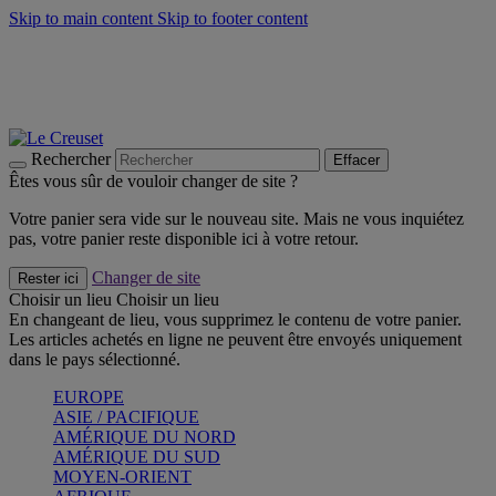
Skip to main content
Skip to footer content
Faites vivre l’été avec la Collection BBQ Outdoor & Thym -
Craquez
Les indispensables Le Creuset -
Craquez
Newsletter: Inscrivez-vous et économisez 10%! -
Inscrivez-vous
maintenant
Rechercher
Effacer
Êtes vous sûr de vouloir changer de site ?
Votre panier sera vide sur le nouveau site. Mais ne vous inquiétez
pas, votre panier reste disponible ici à votre retour.
Changer de site
Rester ici
Choisir un lieu
Choisir un lieu
En changeant de lieu, vous supprimez le contenu de votre panier.
Les articles achetés en ligne ne peuvent être envoyés uniquement
dans le pays sélectionné.
EUROPE
ASIE / PACIFIQUE
AMÉRIQUE DU NORD
AMÉRIQUE DU SUD
MOYEN-ORIENT