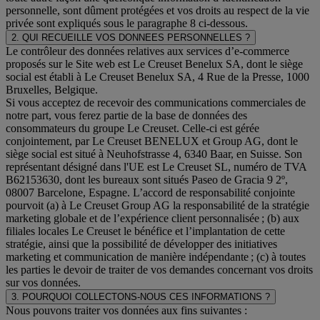
personnelle, sont dûment protégées et vos droits au respect de la vie
privée sont expliqués sous le paragraphe 8 ci-dessous.
2. QUI RECUEILLE VOS DONNEES PERSONNELLES ?
Le contrôleur des données relatives aux services d’e-commerce
proposés sur le Site web est Le Creuset Benelux SA, dont le siège
social est établi à Le Creuset Benelux SA, 4 Rue de la Presse, 1000
Bruxelles, Belgique.
Si vous acceptez de recevoir des communications commerciales de
notre part, vous ferez partie de la base de données des
consommateurs du groupe Le Creuset. Celle-ci est gérée
conjointement, par Le Creuset BENELUX et Group AG, dont le
siège social est situé à Neuhofstrasse 4, 6340 Baar, en Suisse. Son
représentant désigné dans l'UE est Le Creuset SL, numéro de TVA
B62153630, dont les bureaux sont situés Paseo de Gracia 9 2º,
08007 Barcelone, Espagne. L’accord de responsabilité conjointe
pourvoit (a) à Le Creuset Group AG la responsabilité de la stratégie
marketing globale et de l’expérience client personnalisée ; (b) aux
filiales locales Le Creuset le bénéfice et l’implantation de cette
stratégie, ainsi que la possibilité de développer des initiatives
marketing et communication de manière indépendante ; (c) à toutes
les parties le devoir de traiter de vos demandes concernant vos droits
sur vos données.
3. POURQUOI COLLECTONS-NOUS CES INFORMATIONS ?
Nous pouvons traiter vos données aux fins suivantes :