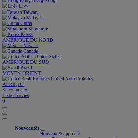
Hong Kong
日本
Taiwan
Malaysia
China
Singapore
Korea
AMÉRIQUE DU NORD
México
Canada
United States
AMÉRIQUE DU SUD
Brazil
MOYEN-ORIENT
United Arab Emirates
AFRIQUE
Se connecter
Liste d'envies
0
Nouveautés
Nouveau & apprécié