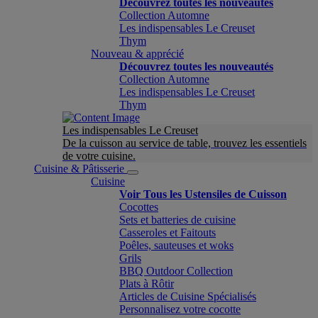
Découvrez toutes les nouveautés
Collection Automne
Les indispensables Le Creuset
Thym
Nouveau & apprécié
Découvrez toutes les nouveautés
Collection Automne
Les indispensables Le Creuset
Thym
Les indispensables Le Creuset
De la cuisson au service de table, trouvez les essentiels
de votre cuisine.
Cuisine & Pâtisserie
Cuisine
Voir Tous les Ustensiles de Cuisson
Cocottes
Sets et batteries de cuisine
Casseroles et Faitouts
Poêles, sauteuses et woks
Grils
BBQ Outdoor Collection
Plats à Rôtir
Articles de Cuisine Spécialisés
Personnalisez votre cocotte