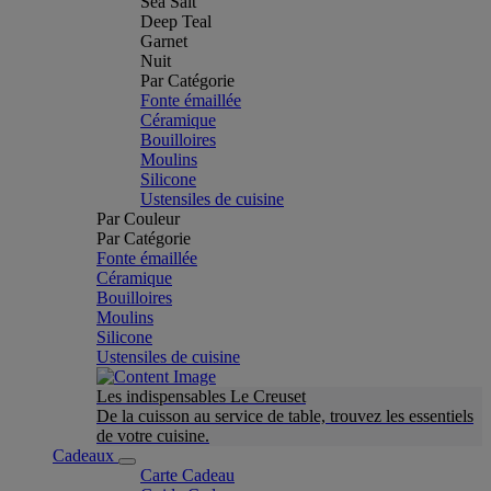
Sea Salt
Deep Teal
Garnet
Nuit
Par Catégorie
Fonte émaillée
Céramique
Bouilloires
Moulins
Silicone
Ustensiles de cuisine
Par Couleur
Par Catégorie
Fonte émaillée
Céramique
Bouilloires
Moulins
Silicone
Ustensiles de cuisine
Les indispensables Le Creuset
De la cuisson au service de table, trouvez les essentiels
de votre cuisine.
Cadeaux
Carte Cadeau