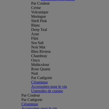
Par Couleur
Cerise
Volcanique
Meringue
Shell Pink
Blanc
Deep Teal
Azur
Flint
Sea Salt
Noir Mat
Bleu Riviera
Chambray
Onyx
Multicolour
Rose Quartz
Nuit
Par Catégorie
Céramique
Accessoires pour le vin
Ustensiles de cuisine
Par Couleur
Par Catégorie
Céramique
Accessoires pour le vin