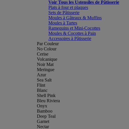
Voir Tous les Ustensiles de Pâtisserie
Plats à four et plaques
Sets de Pâtisserie
Moules à Gâteaux & Muffins
Moules à Tartes
Ramequins et Mini-Cocottes
Moules & Cocottes à Pain
Accessoires à Pâtisserie
Par Couleur
No Colour
Cerise
Volcanique
Noir Mat
Meringue
Azur
Sea Salt
Flint
Blanc
Shell Pink
Bleu Riviera
Onyx
Bamboo
Deep Teal
Garnet
Nectar