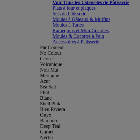
Voir Tous les Ustensiles de Pâtisserie
Plats à four et plaques
Sets de Pâtisserie
Moules à Gâteaux & Muffins
Moules à Tartes
Ramequins et Mini-Cocottes
Moules & Cocottes à Pain
Accessoires à Pâtisserie
Par Couleur
No Colour
Cerise
Volcanique
Noir Mat
Meringue
Azur
Sea Salt
Flint
Blanc
Shell Pink
Bleu Riviera
Onyx
Bamboo
Deep Teal
Garnet
Nectar