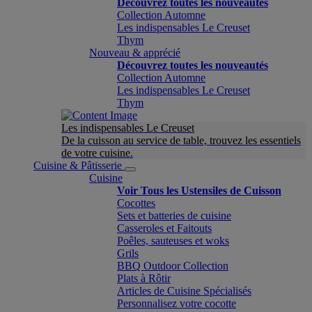
Découvrez toutes les nouveautés
Collection Automne
Les indispensables Le Creuset
Thym
Nouveau & apprécié
Découvrez toutes les nouveautés
Collection Automne
Les indispensables Le Creuset
Thym
Les indispensables Le Creuset
De la cuisson au service de table, trouvez les essentiels
de votre cuisine.
Cuisine & Pâtisserie
Cuisine
Voir Tous les Ustensiles de Cuisson
Cocottes
Sets et batteries de cuisine
Casseroles et Faitouts
Poêles, sauteuses et woks
Grils
BBQ Outdoor Collection
Plats à Rôtir
Articles de Cuisine Spécialisés
Personnalisez votre cocotte