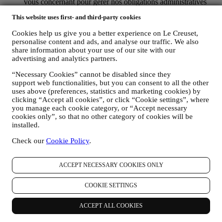
vous concernant pour gérer nos obligations administratives
liées à notre relation contractuelle avec vous, telles que la
This website uses first- and third-party cookies
comptabilité, la facturation et certaines vérifications, la
vérification des paiements par carte, le dépistage de la fraude,
Cookies help us give you a better experience on Le Creuset,
la sécurité, la sécurisation et les tests de nos systèmes, la
personalise content and ads, and analyse our traffic. We also
maintenance et les analyses statistiques. Occasionnellement,
share information about your use of our site with our
nous pourrons avoir à vous contacter pour des raisons
advertising and analytics partners.
administratives ou opérationnelles, comme par exemple
l’envoi d’une confirmation de commande. Nous utiliserons
“Necessary Cookies” cannot be disabled since they
aussi vos données personnelles pour répondre à vos demandes
support web functionalities, but you can consent to all the other
transmises par notre Site web ou par d’autres canaux. Cette
uses above (preferences, statistics and marketing cookies) by
clicking “Accept all cookies”, or click “Cookie settings”, where
activité de traitement est requise pour nous permettre de
you manage each cookie category, or “Accept necessary
prester nos services à votre intention. Nous pouvons traiter
cookies only”, so that no other category of cookies will be
vos données en fonction de notre intérêt légitime (dûment
installed.
équilibré avec vos droits et libertés) pour vous envoyer des e-
mails de suivi dans le cas où vous auriez ajouté des articles
Check our
Cookie Policy
.
dans votre panier sans finaliser votre achat en ligne. Si vous
ne finalisez pas l'achat dans un certain délai, aucune autre
communication de suivi ne sera envoyée.
ACCEPT NECESSARY COOKIES ONLY
POUR VOUS INFORMER À PROPOS DES
NOUVELLES ET OFFRES CONCERNANT LES
COOKIE SETTINGS
PRODUITS LE CREUSET
Si vous nous avez donné votre autorisation dans ce sens (par
ACCEPT ALL COOKIES
exemple en souscrivant à notre lettre d’information au
moment de créer un compte sur le Site web), nous vous ferons