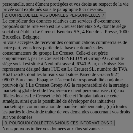
personnelle, sont dûment protégées et vos droits au respect de la vie
privée sont expliqués sous le paragraphe 8 ci-dessous.
2. QUI RECUEILLE VOS DONNEES PERSONNELLES ?
Le contrôleur des données relatives aux services d’e-commerce
proposés sur le Site web est Le Creuset Benelux SA, dont le siège
social est établi à Le Creuset Benelux SA, 4 Rue de la Presse, 1000
Bruxelles, Belgique.
Si vous acceptez de recevoir des communications commerciales de
notre part, vous ferez partie de la base de données des
consommateurs du groupe Le Creuset. Celle-ci est gérée
conjointement, par Le Creuset BENELUX et Group AG, dont le
siège social est situé à Neuhofstrasse 4, 6340 Baar, en Suisse. Son
représentant désigné dans l'UE est Le Creuset SL, numéro de TVA
B62153630, dont les bureaux sont situés Paseo de Gracia 9 2º,
08007 Barcelone, Espagne. L’accord de responsabilité conjointe
pourvoit (a) à Le Creuset Group AG la responsabilité de la stratégie
marketing globale et de l’expérience client personnalisée ; (b) aux
filiales locales Le Creuset le bénéfice et l’implantation de cette
stratégie, ainsi que la possibilité de développer des initiatives
marketing et communication de manière indépendante ; (c) à toutes
les parties le devoir de traiter de vos demandes concernant vos droits
sur vos données.
3. POURQUOI COLLECTONS-NOUS CES INFORMATIONS ?
Nous pouvons traiter vos données aux fins suivantes :