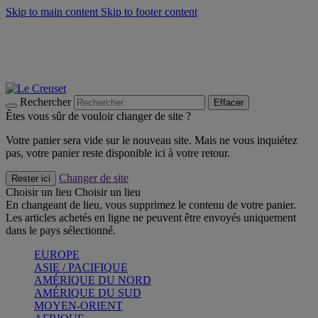
Skip to main content
Skip to footer content
Faites vivre l’été avec la Collection BBQ Outdoor & Thym -
Craquez
Les indispensables Le Creuset -
Craquez
Newsletter: Inscrivez-vous et économisez 10%! -
Inscrivez-vous
maintenant
Rechercher
Effacer
Êtes vous sûr de vouloir changer de site ?
Votre panier sera vide sur le nouveau site. Mais ne vous inquiétez
pas, votre panier reste disponible ici à votre retour.
Changer de site
Rester ici
Choisir un lieu
Choisir un lieu
En changeant de lieu, vous supprimez le contenu de votre panier.
Les articles achetés en ligne ne peuvent être envoyés uniquement
dans le pays sélectionné.
EUROPE
ASIE / PACIFIQUE
AMÉRIQUE DU NORD
AMÉRIQUE DU SUD
MOYEN-ORIENT