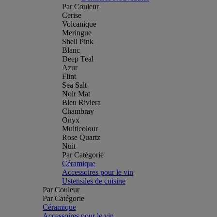
Par Couleur
Cerise
Volcanique
Meringue
Shell Pink
Blanc
Deep Teal
Azur
Flint
Sea Salt
Noir Mat
Bleu Riviera
Chambray
Onyx
Multicolour
Rose Quartz
Nuit
Par Catégorie
Céramique
Accessoires pour le vin
Ustensiles de cuisine
Par Couleur
Par Catégorie
Céramique
Accessoires pour le vin