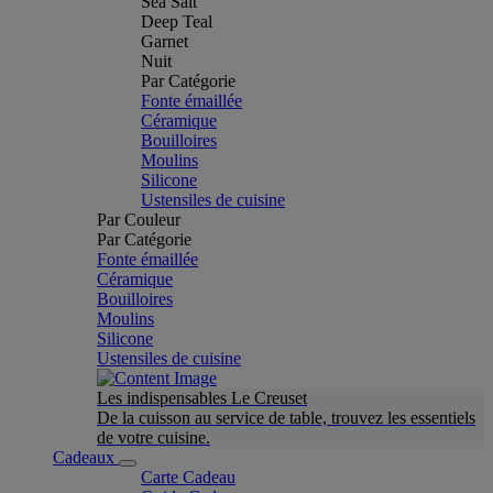
Sea Salt
Deep Teal
Garnet
Nuit
Par Catégorie
Fonte émaillée
Céramique
Bouilloires
Moulins
Silicone
Ustensiles de cuisine
Par Couleur
Par Catégorie
Fonte émaillée
Céramique
Bouilloires
Moulins
Silicone
Ustensiles de cuisine
Les indispensables Le Creuset
De la cuisson au service de table, trouvez les essentiels
de votre cuisine.
Cadeaux
Carte Cadeau