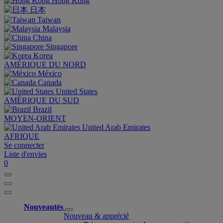
Hong Kong
日本
Taiwan
Malaysia
China
Singapore
Korea
AMÉRIQUE DU NORD
México
Canada
United States
AMÉRIQUE DU SUD
Brazil
MOYEN-ORIENT
United Arab Emirates
AFRIQUE
Se connecter
Liste d'envies
0
Nouveautés
Nouveau & apprécié