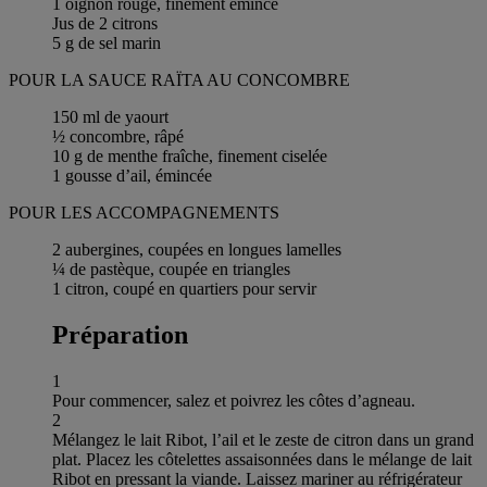
1 oignon rouge, finement émincé
Jus de 2 citrons
5 g de sel marin
POUR LA SAUCE RAÏTA AU CONCOMBRE
150 ml de yaourt
½ concombre, râpé
10 g de menthe fraîche, finement ciselée
1 gousse d’ail, émincée
POUR LES ACCOMPAGNEMENTS
2 aubergines, coupées en longues lamelles
¼ de pastèque, coupée en triangles
1 citron, coupé en quartiers pour servir
Préparation
1
Pour commencer, salez et poivrez les côtes d’agneau.
2
Mélangez le lait Ribot, l’ail et le zeste de citron dans un grand
plat. Placez les côtelettes assaisonnées dans le mélange de lait
Ribot en pressant la viande. Laissez mariner au réfrigérateur