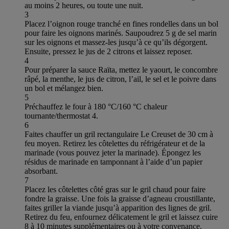
au moins 2 heures, ou toute une nuit.
3
Placez l’oignon rouge tranché en fines rondelles dans un bol
pour faire les oignons marinés. Saupoudrez 5 g de sel marin
sur les oignons et massez-les jusqu’à ce qu’ils dégorgent.
Ensuite, pressez le jus de 2 citrons et laissez reposer.
4
Pour préparer la sauce Raïta, mettez le yaourt, le concombre
râpé, la menthe, le jus de citron, l’ail, le sel et le poivre dans
un bol et mélangez bien.
5
Préchauffez le four à 180 °C/160 °C chaleur
tournante/thermostat 4.
6
Faites chauffer un gril rectangulaire Le Creuset de 30 cm à
feu moyen. Retirez les côtelettes du réfrigérateur et de la
marinade (vous pouvez jeter la marinade). Épongez les
résidus de marinade en tamponnant à l’aide d’un papier
absorbant.
7
Placez les côtelettes côté gras sur le gril chaud pour faire
fondre la graisse. Une fois la graisse d’agneau croustillante,
faites griller la viande jusqu’à apparition des lignes de gril.
Retirez du feu, enfournez délicatement le gril et laissez cuire
8 à 10 minutes supplémentaires ou à votre convenance.