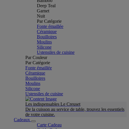
Bamboo
Deep Teal
Garnet
Nuit
Par Catégorie
Fonte émaillée
Céramique
Bouilloires
Moulins
Silicone
Ustensiles de cuisine
Par Couleur
Par Catégorie
Fonte émaillée
Céramique
Bouilloires
Moulins
Silicone
Ustensiles de cuisine
Les indispensables Le Creuset
De la cuisson au service de table, trouvez les essentiels
de votre cuisine.
Cadeaux
Carte Cadeau