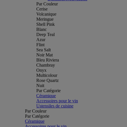
Par Couleur
Cerise
Volcanique
Meringue
Shell Pink
Blanc
Deep Teal
Azur
Flint
Sea Salt
Noir Mat
Bleu Riviera
Chambray
Onyx
Multicolour
Rose Quartz
Nuit
Par Catégorie
Céramique
Accessoires pour le vin
Ustensiles de cuisine
Par Couleur
Par Catégorie
Céramique
Accessoires pour le vin