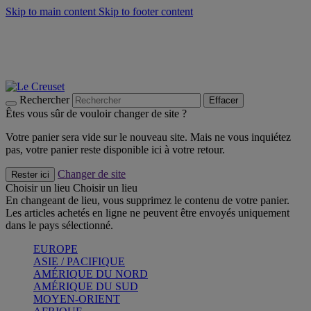
Skip to main content
Skip to footer content
Faites vivre l’été avec la Collection BBQ Outdoor & Thym -
Craquez
Les indispensables Le Creuset -
Craquez
Newsletter: Inscrivez-vous et économisez 10%! -
Inscrivez-vous
maintenant
Rechercher
Effacer
Êtes vous sûr de vouloir changer de site ?
Votre panier sera vide sur le nouveau site. Mais ne vous inquiétez
pas, votre panier reste disponible ici à votre retour.
Changer de site
Rester ici
Choisir un lieu
Choisir un lieu
En changeant de lieu, vous supprimez le contenu de votre panier.
Les articles achetés en ligne ne peuvent être envoyés uniquement
dans le pays sélectionné.
EUROPE
ASIE / PACIFIQUE
AMÉRIQUE DU NORD
AMÉRIQUE DU SUD
MOYEN-ORIENT