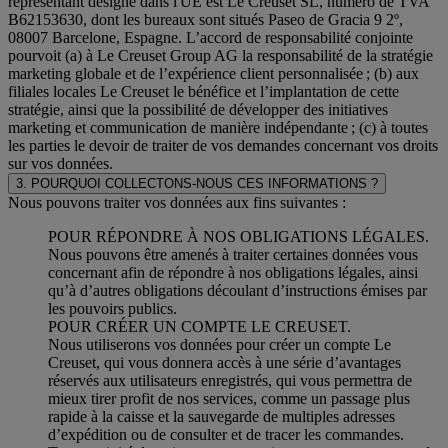
représentant désigné dans l'UE est Le Creuset SL, numéro de TVA
B62153630, dont les bureaux sont situés Paseo de Gracia 9 2º,
08007 Barcelone, Espagne. L’accord de responsabilité conjointe
pourvoit (a) à Le Creuset Group AG la responsabilité de la stratégie
marketing globale et de l’expérience client personnalisée ; (b) aux
filiales locales Le Creuset le bénéfice et l’implantation de cette
stratégie, ainsi que la possibilité de développer des initiatives
marketing et communication de manière indépendante ; (c) à toutes
les parties le devoir de traiter de vos demandes concernant vos droits
sur vos données.
3. POURQUOI COLLECTONS-NOUS CES INFORMATIONS ?
Nous pouvons traiter vos données aux fins suivantes :
POUR RÉPONDRE À NOS OBLIGATIONS LÉGALES.
Nous pouvons être amenés à traiter certaines données vous
concernant afin de répondre à nos obligations légales, ainsi
qu’à d’autres obligations découlant d’instructions émises par
les pouvoirs publics.
POUR CRÉER UN COMPTE LE CREUSET.
Nous utiliserons vos données pour créer un compte Le
Creuset, qui vous donnera accès à une série d’avantages
réservés aux utilisateurs enregistrés, qui vous permettra de
mieux tirer profit de nos services, comme un passage plus
rapide à la caisse et la sauvegarde de multiples adresses
d’expédition ou de consulter et de tracer les commandes.