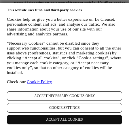
votre désinscription soit complètement traitée.
Veuillez garder
à l’esprit que nous ne transmettons pas et ne vendons pas vos
This website uses first- and third-party cookies
coordonnées et autres données personnelles à d’autres sociétés
à des fins marketing.
Cookies help us give you a better experience on Le Creuset,
POUR LE RECIBLAGE / LA PERSONNALISATION DE
personalise content and ads, and analyse our traffic. We also
NOS OFFRES, AMÉLIORANT AINSI L’EXPÉRIENCE
share information about your use of our site with our
DU CLIENT.
advertising and analytics partners.
Nous souhaitons utiliser vos données pour adapter nos
“Necessary Cookies” cannot be disabled since they
services et nos offres à vos besoins et préférences en vue de
support web functionalities, but you can consent to all the other
vous proposer une expérience Le Creuset personnalisée. Nous
uses above (preferences, statistics and marketing cookies) by
faisons cela en analysant par exemple vos habitudes ou vos
clicking “Accept all cookies”, or click “Cookie settings”, where
centres d’intérêt, en relation avec les produits les plus
you manage each cookie category, or “Accept necessary
consultés, votre interaction avec nous sur les réseaux sociaux,
cookies only”, so that no other category of cookies will be
les pages de notre Site web que vous visitez, le contenu de
installed.
nos offres qui retient votre attention. Pour ce faire, nous avons
principalement recours à des cookies et des technologies
Check our
Cookie Policy
.
similaires, et également grâce à vos données et à vos
préférences collectées lors de votre abonnement à nos
communications marketing personnalisées. Nous utilisons ces
ACCEPT NECESSARY COOKIES ONLY
informations pour gérer notre publicité sur d’autres sites,
accorder l’accès à des contenus spécifiques, personnaliser le
COOKIE SETTINGS
contenu des offres que vous consultez sur le Site web ou, si
vous avez choisi de souscrire à nos communications
ACCEPT ALL COOKIES
marketing, pour vous adresser des communications/ messages
pertinents dont nous sommes convaincus qu’ils pourraient