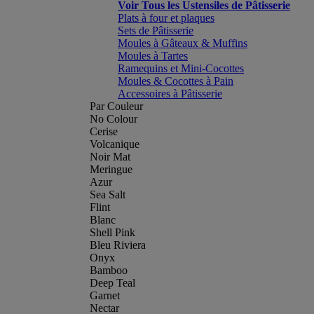
Voir Tous les Ustensiles de Pâtisserie
Plats à four et plaques
Sets de Pâtisserie
Moules à Gâteaux & Muffins
Moules à Tartes
Ramequins et Mini-Cocottes
Moules & Cocottes à Pain
Accessoires à Pâtisserie
Par Couleur
No Colour
Cerise
Volcanique
Noir Mat
Meringue
Azur
Sea Salt
Flint
Blanc
Shell Pink
Bleu Riviera
Onyx
Bamboo
Deep Teal
Garnet
Nectar