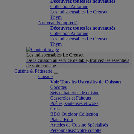
Découvrez toutes les nouveautés
Collection Automne
Les indispensables Le Creuset
Thym
Nouveau & apprécié
Découvrez toutes les nouveautés
Collection Automne
Les indispensables Le Creuset
Thym
Les indispensables Le Creuset
De la cuisson au service de table, trouvez les essentiels
de votre cuisine.
Cuisine & Pâtisserie
Cuisine
Voir Tous les Ustensiles de Cuisson
Cocottes
Sets et batteries de cuisine
Casseroles et Faitouts
Poêles, sauteuses et woks
Grils
BBQ Outdoor Collection
Plats à Rôtir
Articles de Cuisine Spécialisés
Personnalisez votre cocotte