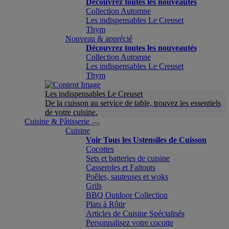
Découvrez toutes les nouveautés
Collection Automne
Les indispensables Le Creuset
Thym
Nouveau & apprécié
Découvrez toutes les nouveautés
Collection Automne
Les indispensables Le Creuset
Thym
Les indispensables Le Creuset
De la cuisson au service de table, trouvez les essentiels
de votre cuisine.
Cuisine & Pâtisserie
Cuisine
Voir Tous les Ustensiles de Cuisson
Cocottes
Sets et batteries de cuisine
Casseroles et Faitouts
Poêles, sauteuses et woks
Grils
BBQ Outdoor Collection
Plats à Rôtir
Articles de Cuisine Spécialisés
Personnalisez votre cocotte