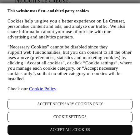
PRODUITS LE CREUSET
Si vous nous avez donné votre autorisation dans ce sens (par
This website uses first- and third-party cookies
exemple en souscrivant à notre lettre d’information au
moment de créer un compte sur le Site web), nous vous ferons
Cookies help us give you a better experience on Le Creuset,
parvenir des communications de marketing personnalisées et
personalise content and ads, and analyse our traffic. We also
des nouvelles concernant les initiatives lancées par Le Creuset
share information about your use of our site with our
et promues par les filiales de son groupe, ou par ses affiliés et
advertising and analytics partners.
partenaires locaux, ceci en fonction de vos préférences. Nous
vous contacterons par e-mail, par SMS ou par les réseaux
“Necessary Cookies” cannot be disabled since they
sociaux, mais aussi en utilisant des moyens automatisés. De
support web functionalities, but you can consent to all the other
telles communications seront liées aux produits Le Creuset,
uses above (preferences, statistics and marketing cookies) by
aux ouvertures de nouveaux magasins, aux événements
clicking “Accept all cookies”, or click “Cookie settings”, where
exclusifs, concours, enquêtes et démonstrations organisés par
you manage each cookie category, or “Accept necessary
cookies only”, so that no other category of cookies will be
Le Creuset ou à des offres spéciales qui pourraient vous
installed.
intéresser. Ces communications pourront être sélectionnées ou
rédigées spécialement à votre intention, sur base de données
Check our
Cookie Policy
.
vous concernant, telles que votre situation géographique,
l’historique de vos achats ou vos préférences en ce qui
concerne nos produits. Nous utiliserons ces données pour
ACCEPT NECESSARY COOKIES ONLY
mieux cerner vos centres d’intérêt. Ceci nous permettra de
personnaliser nos communications afin de les rendre plus
COOKIE SETTINGS
pertinentes et intéressantes. Il n’y aura aucun autre effet. Nous
collectons aussi des données statistiques concernant
l’ouverture des e-mails et les clics, utilisant à cet effet des
ACCEPT ALL COOKIES
technologies industrielles standard pour nous aider dans le