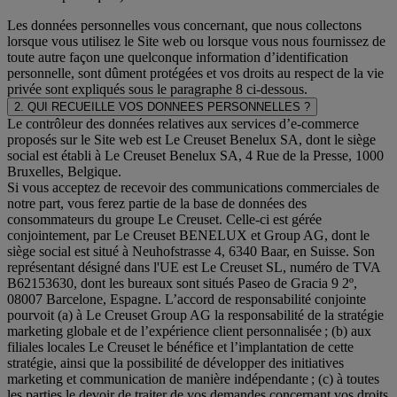
Les données personnelles vous concernant, que nous collectons
lorsque vous utilisez le Site web ou lorsque vous nous fournissez de
toute autre façon une quelconque information d’identification
personnelle, sont dûment protégées et vos droits au respect de la vie
privée sont expliqués sous le paragraphe 8 ci-dessous.
2. QUI RECUEILLE VOS DONNEES PERSONNELLES ?
Le contrôleur des données relatives aux services d’e-commerce
proposés sur le Site web est Le Creuset Benelux SA, dont le siège
social est établi à Le Creuset Benelux SA, 4 Rue de la Presse, 1000
Bruxelles, Belgique.
Si vous acceptez de recevoir des communications commerciales de
notre part, vous ferez partie de la base de données des
consommateurs du groupe Le Creuset. Celle-ci est gérée
conjointement, par Le Creuset BENELUX et Group AG, dont le
siège social est situé à Neuhofstrasse 4, 6340 Baar, en Suisse. Son
représentant désigné dans l'UE est Le Creuset SL, numéro de TVA
B62153630, dont les bureaux sont situés Paseo de Gracia 9 2º,
08007 Barcelone, Espagne. L’accord de responsabilité conjointe
pourvoit (a) à Le Creuset Group AG la responsabilité de la stratégie
marketing globale et de l’expérience client personnalisée ; (b) aux
filiales locales Le Creuset le bénéfice et l’implantation de cette
stratégie, ainsi que la possibilité de développer des initiatives
marketing et communication de manière indépendante ; (c) à toutes
les parties le devoir de traiter de vos demandes concernant vos droits