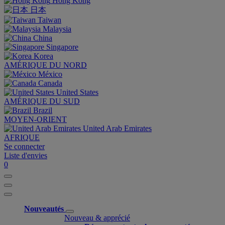
Hong Kong
日本
Taiwan
Malaysia
China
Singapore
Korea
AMÉRIQUE DU NORD
México
Canada
United States
AMÉRIQUE DU SUD
Brazil
MOYEN-ORIENT
United Arab Emirates
AFRIQUE
Se connecter
Liste d'envies
0
Nouveautés
Nouveau & apprécié