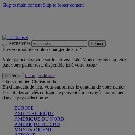
Skip to main content
Skip to footer content
Faites vivre l’été avec la Collection BBQ Outdoor & Thym -
Craquez
Les indispensables Le Creuset -
Craquez
Newsletter: Inscrivez-vous et économisez 10%! -
Inscrivez-vous
maintenant
Rechercher
Effacer
Êtes vous sûr de vouloir changer de site ?
Votre panier sera vide sur le nouveau site. Mais ne vous inquiétez
pas, votre panier reste disponible ici à votre retour.
Changer de site
Rester ici
Choisir un lieu
Choisir un lieu
En changeant de lieu, vous supprimez le contenu de votre panier.
Les articles achetés en ligne ne peuvent être envoyés uniquement
dans le pays sélectionné.
EUROPE
ASIE / PACIFIQUE
AMÉRIQUE DU NORD
AMÉRIQUE DU SUD
MOYEN-ORIENT