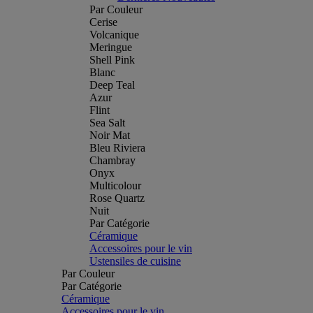
Par Couleur
Cerise
Volcanique
Meringue
Shell Pink
Blanc
Deep Teal
Azur
Flint
Sea Salt
Noir Mat
Bleu Riviera
Chambray
Onyx
Multicolour
Rose Quartz
Nuit
Par Catégorie
Céramique
Accessoires pour le vin
Ustensiles de cuisine
Par Couleur
Par Catégorie
Céramique
Accessoires pour le vin