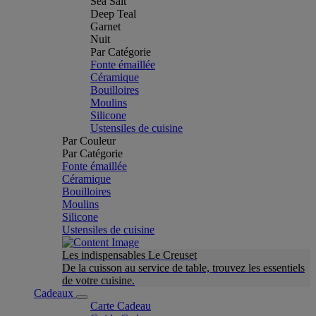
Sea Salt
Deep Teal
Garnet
Nuit
Par Catégorie
Fonte émaillée
Céramique
Bouilloires
Moulins
Silicone
Ustensiles de cuisine
Par Couleur
Par Catégorie
Fonte émaillée
Céramique
Bouilloires
Moulins
Silicone
Ustensiles de cuisine
Les indispensables Le Creuset
De la cuisson au service de table, trouvez les essentiels
de votre cuisine.
Cadeaux
Carte Cadeau