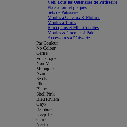
Voir Tous les Ustensiles de Pâtisserie
Plats à four et plaques
Sets de Pâtisserie
Moules à Gâteaux & Muffins
Moules à Tartes
Ramequins et Mini-Cocottes
Moules & Cocottes à Pain
Accessoires à Pâtisserie
Par Couleur
No Colour
Cerise
Volcanique
Noir Mat
Meringue
Azur
Sea Salt
Flint
Blanc
Shell Pink
Bleu Riviera
Onyx
Bamboo
Deep Teal
Garnet
Nectar