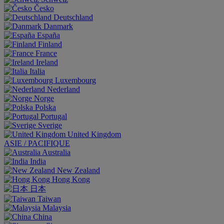
Česko
Deutschland
Danmark
España
Finland
France
Ireland
Italia
Luxembourg
Nederland
Norge
Polska
Portugal
Sverige
United Kingdom
ASIE / PACIFIQUE
Australia
India
New Zealand
Hong Kong
日本
Taiwan
Malaysia
China