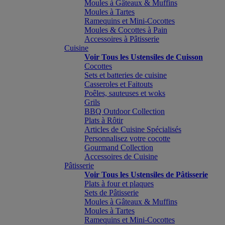
Moules à Gâteaux & Muffins
Moules à Tartes
Ramequins et Mini-Cocottes
Moules & Cocottes à Pain
Accessoires à Pâtisserie
Cuisine
Voir Tous les Ustensiles de Cuisson
Cocottes
Sets et batteries de cuisine
Casseroles et Faitouts
Poêles, sauteuses et woks
Grils
BBQ Outdoor Collection
Plats à Rôtir
Articles de Cuisine Spécialisés
Personnalisez votre cocotte
Gourmand Collection
Accessoires de Cuisine
Pâtisserie
Voir Tous les Ustensiles de Pâtisserie
Plats à four et plaques
Sets de Pâtisserie
Moules à Gâteaux & Muffins
Moules à Tartes
Ramequins et Mini-Cocottes