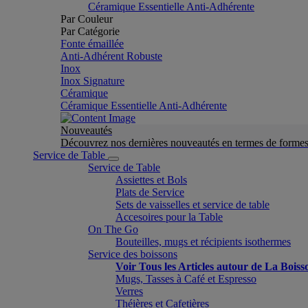
Céramique Essentielle Anti-Adhérente
Par Couleur
Par Catégorie
Fonte émaillée
Anti-Adhérent Robuste
Inox
Inox Signature
Céramique
Céramique Essentielle Anti-Adhérente
Nouveautés
Découvrez nos dernières nouveautés en termes de formes 
Service de Table
Service de Table
Assiettes et Bols
Plats de Service
Sets de vaisselles et service de table
Accesoires pour la Table
On The Go
Bouteilles, mugs et récipients isothermes
Service des boissons
Voir Tous les Articles autour de La Boiss
Mugs, Tasses à Café et Espresso
Verres
Théières et Cafetières