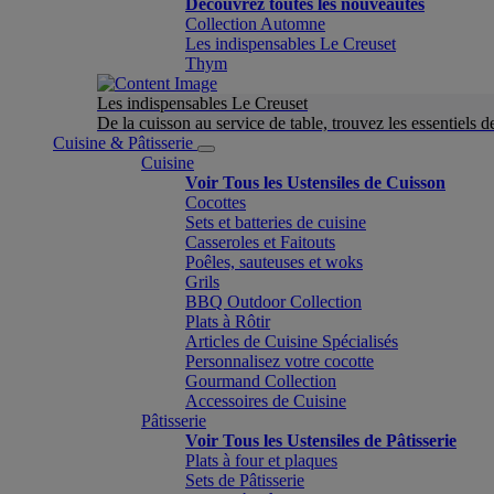
Découvrez toutes les nouveautés
Collection Automne
Les indispensables Le Creuset
Thym
Les indispensables Le Creuset
De la cuisson au service de table, trouvez les essentiels d
Cuisine & Pâtisserie
Cuisine
Voir Tous les Ustensiles de Cuisson
Cocottes
Sets et batteries de cuisine
Casseroles et Faitouts
Poêles, sauteuses et woks
Grils
BBQ Outdoor Collection
Plats à Rôtir
Articles de Cuisine Spécialisés
Personnalisez votre cocotte
Gourmand Collection
Accessoires de Cuisine
Pâtisserie
Voir Tous les Ustensiles de Pâtisserie
Plats à four et plaques
Sets de Pâtisserie