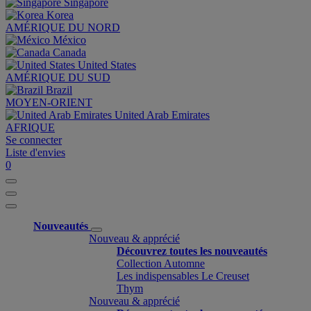
Singapore
Korea
AMÉRIQUE DU NORD
México
Canada
United States
AMÉRIQUE DU SUD
Brazil
MOYEN-ORIENT
United Arab Emirates
AFRIQUE
Se connecter
Liste d'envies
0
Nouveautés
Nouveau & apprécié
Découvrez toutes les nouveautés
Collection Automne
Les indispensables Le Creuset
Thym
Nouveau & apprécié