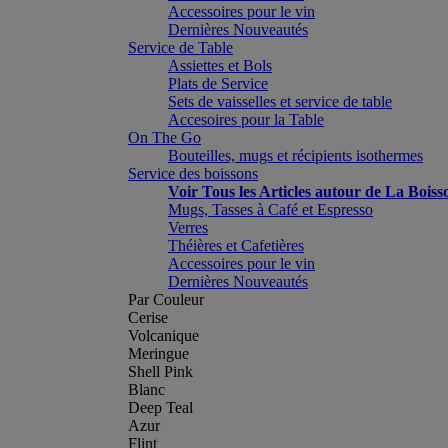
Accessoires pour le vin
Dernières Nouveautés
Service de Table
Assiettes et Bols
Plats de Service
Sets de vaisselles et service de table
Accesoires pour la Table
On The Go
Bouteilles, mugs et récipients isothermes
Service des boissons
Voir Tous les Articles autour de La Boiss
Mugs, Tasses à Café et Espresso
Verres
Théières et Cafetières
Accessoires pour le vin
Dernières Nouveautés
Par Couleur
Cerise
Volcanique
Meringue
Shell Pink
Blanc
Deep Teal
Azur
Flint