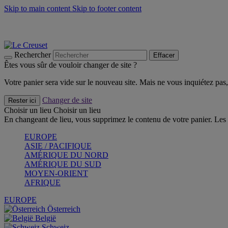
Skip to main content
Skip to footer content
Faites vivre l’été avec la Collection BBQ Outdoor & Thym -
Cra
Les indispensables Le Creuset -
Craquez
Newsletter: Inscrivez-vous et économisez 10%! -
Inscrivez-vous 
Rechercher
Effacer
Êtes vous sûr de vouloir changer de site ?
Votre panier sera vide sur le nouveau site. Mais ne vous inquiétez pas, 
Changer de site
Rester ici
Choisir un lieu
Choisir un lieu
En changeant de lieu, vous supprimez le contenu de votre panier. Les 
EUROPE
ASIE / PACIFIQUE
AMÉRIQUE DU NORD
AMÉRIQUE DU SUD
MOYEN-ORIENT
AFRIQUE
EUROPE
Österreich
België
Schweiz