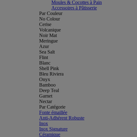
Moules & Cocottes à Pain
Accessoires à Pâtisserie
Par Couleur
No Colour
Cerise
Volcanique
Noir Mat
Meringue
Azur
Sea Salt
Flint
Blanc
Shell Pink
Bleu Riviera
Onyx
Bamboo
Deep Teal
Garnet
Nectar
Par Catégorie
Fonte émaillée
Anti-Adhérent Robuste
Inox
Inox Signature
Céramique