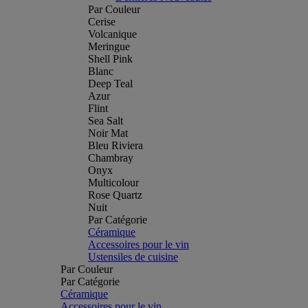
Par Couleur
Cerise
Volcanique
Meringue
Shell Pink
Blanc
Deep Teal
Azur
Flint
Sea Salt
Noir Mat
Bleu Riviera
Chambray
Onyx
Multicolour
Rose Quartz
Nuit
Par Catégorie
Céramique
Accessoires pour le vin
Ustensiles de cuisine
Par Couleur
Par Catégorie
Céramique
Accessoires pour le vin