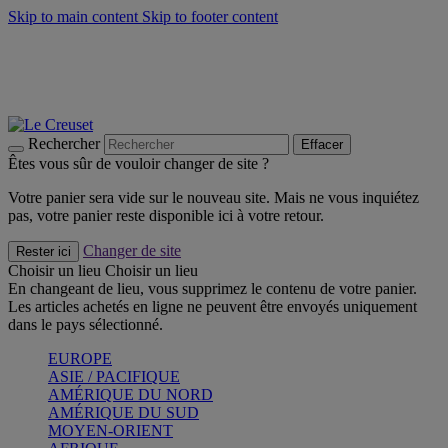
Skip to main content
Skip to footer content
Faites vivre l’été avec la Collection BBQ Outdoor & Thym -
Craquez
Les indispensables Le Creuset -
Craquez
Newsletter: Inscrivez-vous et économisez 10%! -
Inscrivez-vous
maintenant
Rechercher
Effacer
Êtes vous sûr de vouloir changer de site ?
Votre panier sera vide sur le nouveau site. Mais ne vous inquiétez
pas, votre panier reste disponible ici à votre retour.
Changer de site
Rester ici
Choisir un lieu
Choisir un lieu
En changeant de lieu, vous supprimez le contenu de votre panier.
Les articles achetés en ligne ne peuvent être envoyés uniquement
dans le pays sélectionné.
EUROPE
ASIE / PACIFIQUE
AMÉRIQUE DU NORD
AMÉRIQUE DU SUD
MOYEN-ORIENT