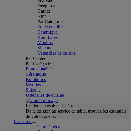
Sea Salt
Deep Teal
Garnet
Nuit
Par Catégorie
Fonte émaillée
Céramique
Bouilloires
Moulins
Silicone
Ustensiles de cuisine
Par Couleur
Par Catégorie
Fonte émaillée
Céramique
Bouilloires
Moulins
Silicone
Ustensiles de cuisine
Les indispensables Le Creuset
De la cuisson au service de table, trouvez les essentiels
de votre cuisine.
Cadeaux
Carte Cadeau