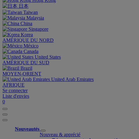
Hong Kong
日本
Taiwan
Malaysia
China
Singapore
Korea
AMÉRIQUE DU NORD
México
Canada
United States
AMÉRIQUE DU SUD
Brazil
MOYEN-ORIENT
United Arab Emirates
AFRIQUE
Se connecter
Liste d'envies
0
Nouveautés
Nouveau & apprécié