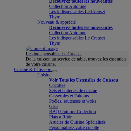
Découvrez toutes les nouveautés
Collection Automne
Les indispensables Le Creuset
Thym
Nouveau & apprécié
Découvrez toutes les nouveautés
Collection Automne
Les indispensables Le Creuset
Thym
Les indispensables Le Creuset
De la cuisson au service de table, trouvez les essentiels
de votre cuisine.
Cuisine & Pâtisserie
Cuisine
Voir Tous les Ustensiles de Cuisson
Cocottes
Sets et batteries de cuisine
Casseroles et Faitouts
Poêles, sauteuses et woks
Grils
BBQ Outdoor Collection
Plats à Rôtir
Articles de Cuisine Spécialisés
Personnalisez votre cocotte