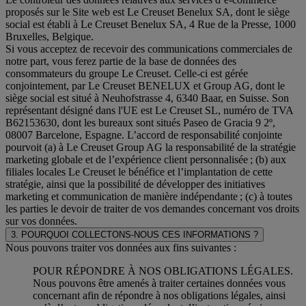
proposés sur le Site web est Le Creuset Benelux SA, dont le siège
social est établi à Le Creuset Benelux SA, 4 Rue de la Presse, 1000
Bruxelles, Belgique.
Si vous acceptez de recevoir des communications commerciales de
notre part, vous ferez partie de la base de données des
consommateurs du groupe Le Creuset. Celle-ci est gérée
conjointement, par Le Creuset BENELUX et Group AG, dont le
siège social est situé à Neuhofstrasse 4, 6340 Baar, en Suisse. Son
représentant désigné dans l'UE est Le Creuset SL, numéro de TVA
B62153630, dont les bureaux sont situés Paseo de Gracia 9 2º,
08007 Barcelone, Espagne. L’accord de responsabilité conjointe
pourvoit (a) à Le Creuset Group AG la responsabilité de la stratégie
marketing globale et de l’expérience client personnalisée ; (b) aux
filiales locales Le Creuset le bénéfice et l’implantation de cette
stratégie, ainsi que la possibilité de développer des initiatives
marketing et communication de manière indépendante ; (c) à toutes
les parties le devoir de traiter de vos demandes concernant vos droits
sur vos données.
3. POURQUOI COLLECTONS-NOUS CES INFORMATIONS ?
Nous pouvons traiter vos données aux fins suivantes :
POUR RÉPONDRE À NOS OBLIGATIONS LÉGALES.
Nous pouvons être amenés à traiter certaines données vous
concernant afin de répondre à nos obligations légales, ainsi