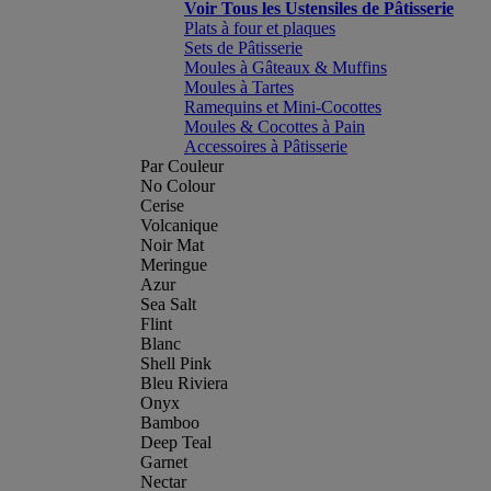
Voir Tous les Ustensiles de Pâtisserie
Plats à four et plaques
Sets de Pâtisserie
Moules à Gâteaux & Muffins
Moules à Tartes
Ramequins et Mini-Cocottes
Moules & Cocottes à Pain
Accessoires à Pâtisserie
Par Couleur
No Colour
Cerise
Volcanique
Noir Mat
Meringue
Azur
Sea Salt
Flint
Blanc
Shell Pink
Bleu Riviera
Onyx
Bamboo
Deep Teal
Garnet
Nectar