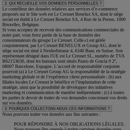
2. QUI RECUEILLE VOS DONNEES PERSONNELLES ?
Le contrôleur des données relatives aux services d’e-commerce
proposés sur le Site web est Le Creuset Benelux SA, dont le siège
social est établi à Le Creuset Benelux SA, 4 Rue de la Presse, 1000
Bruxelles, Belgique.
Si vous acceptez de recevoir des communications commerciales de
notre part, vous ferez partie de la base de données des
consommateurs du groupe Le Creuset. Celle-ci est gérée
conjointement, par Le Creuset BENELUX et Group AG, dont le
siège social est situé à Neuhofstrasse 4, 6340 Baar, en Suisse. Son
représentant désigné dans l'UE est Le Creuset SL, numéro de TVA
B62153630, dont les bureaux sont situés Paseo de Gracia 9 2º,
08007 Barcelone, Espagne. L’accord de responsabilité conjointe
pourvoit (a) à Le Creuset Group AG la responsabilité de la stratégie
marketing globale et de l’expérience client personnalisée ; (b) aux
filiales locales Le Creuset le bénéfice et l’implantation de cette
stratégie, ainsi que la possibilité de développer des initiatives
marketing et communication de manière indépendante ; (c) à toutes
les parties le devoir de traiter de vos demandes concernant vos droits
sur vos données.
3. POURQUOI COLLECTONS-NOUS CES INFORMATIONS ?
Nous pouvons traiter vos données aux fins suivantes :
POUR RÉPONDRE À NOS OBLIGATIONS LÉGALES.
Nous pouvons être amenés à traiter certaines données vous