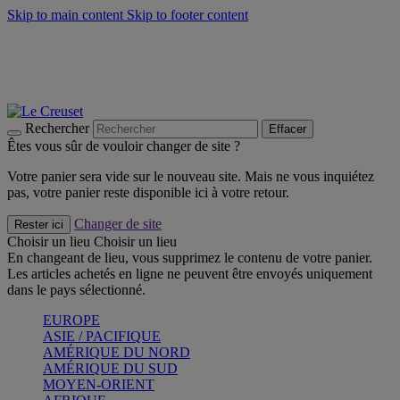
Skip to main content
Skip to footer content
Faites vivre l’été avec la Collection BBQ Outdoor & Thym -
Craquez
Les indispensables Le Creuset -
Craquez
Newsletter: Inscrivez-vous et économisez 10%! -
Inscrivez-vous
maintenant
Rechercher
Effacer
Êtes vous sûr de vouloir changer de site ?
Votre panier sera vide sur le nouveau site. Mais ne vous inquiétez
pas, votre panier reste disponible ici à votre retour.
Changer de site
Rester ici
Choisir un lieu
Choisir un lieu
En changeant de lieu, vous supprimez le contenu de votre panier.
Les articles achetés en ligne ne peuvent être envoyés uniquement
dans le pays sélectionné.
EUROPE
ASIE / PACIFIQUE
AMÉRIQUE DU NORD
AMÉRIQUE DU SUD
MOYEN-ORIENT