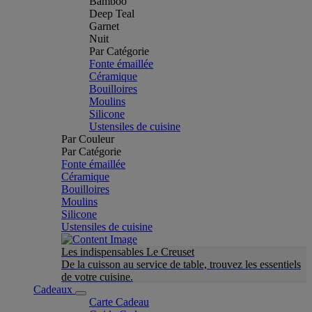
Bamboo
Deep Teal
Garnet
Nuit
Par Catégorie
Fonte émaillée
Céramique
Bouilloires
Moulins
Silicone
Ustensiles de cuisine
Par Couleur
Par Catégorie
Fonte émaillée
Céramique
Bouilloires
Moulins
Silicone
Ustensiles de cuisine
Les indispensables Le Creuset
De la cuisson au service de table, trouvez les essentiels
de votre cuisine.
Cadeaux
Carte Cadeau