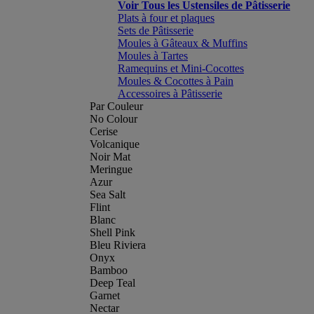
Voir Tous les Ustensiles de Pâtisserie
Plats à four et plaques
Sets de Pâtisserie
Moules à Gâteaux & Muffins
Moules à Tartes
Ramequins et Mini-Cocottes
Moules & Cocottes à Pain
Accessoires à Pâtisserie
Par Couleur
No Colour
Cerise
Volcanique
Noir Mat
Meringue
Azur
Sea Salt
Flint
Blanc
Shell Pink
Bleu Riviera
Onyx
Bamboo
Deep Teal
Garnet
Nectar