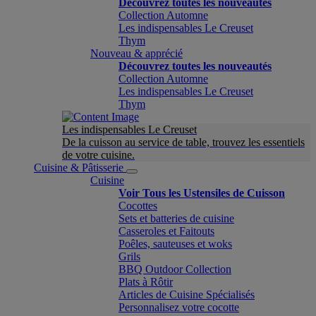
Découvrez toutes les nouveautés
Collection Automne
Les indispensables Le Creuset
Thym
Nouveau & apprécié
Découvrez toutes les nouveautés
Collection Automne
Les indispensables Le Creuset
Thym
Les indispensables Le Creuset
De la cuisson au service de table, trouvez les essentiels
de votre cuisine.
Cuisine & Pâtisserie
Cuisine
Voir Tous les Ustensiles de Cuisson
Cocottes
Sets et batteries de cuisine
Casseroles et Faitouts
Poêles, sauteuses et woks
Grils
BBQ Outdoor Collection
Plats à Rôtir
Articles de Cuisine Spécialisés
Personnalisez votre cocotte