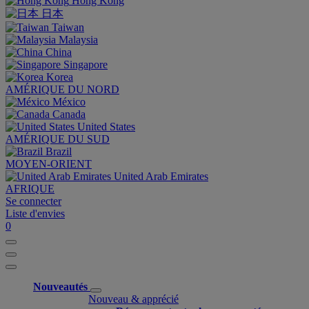
Hong Kong
日本
Taiwan
Malaysia
China
Singapore
Korea
AMÉRIQUE DU NORD
México
Canada
United States
AMÉRIQUE DU SUD
Brazil
MOYEN-ORIENT
United Arab Emirates
AFRIQUE
Se connecter
Liste d'envies
0
Nouveautés
Nouveau & apprécié