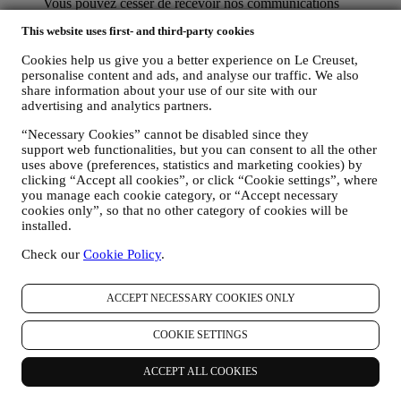
Vous pouvez cesser de recevoir nos communications
marketing à tout moment, gratuitement, en utilisant les
This website uses first- and third-party cookies
méthodes indiquées dans chaque communication (par
exemple, pour vous désinscrire de la newsletter, vous pouvez
Cookies help us give you a better experience on Le Creuset,
cliquer sur le lien de désinscription figurant au bas de chaque
personalise content and ads, and analyse our traffic. We also
e-mail). En tout état de cause, si vous souhaitez mettre fin à
share information about your use of our site with our
l'une de nos activités marketing, veuillez nous envoyer un
advertising and analytics partners.
courrier électronique à l'adresse:
privacy@lecreuset.com
.
Votre désinscription sera traitée dans les meilleurs délais, mais
“Necessary Cookies” cannot be disabled since they
dans certaines circonstances, il se peut que vous receviez
support web functionalities, but you can consent to all the other
quelques communications supplémentaires jusqu'à ce que
uses above (preferences, statistics and marketing cookies) by
votre désinscription soit complètement traitée.
Veuillez garder
clicking “Accept all cookies”, or click “Cookie settings”, where
you manage each cookie category, or “Accept necessary
à l’esprit que nous ne transmettons pas et ne vendons pas vos
cookies only”, so that no other category of cookies will be
coordonnées et autres données personnelles à d’autres sociétés
installed.
à des fins marketing.
POUR LE RECIBLAGE / LA PERSONNALISATION DE
Check our
Cookie Policy
.
NOS OFFRES, AMÉLIORANT AINSI L’EXPÉRIENCE
DU CLIENT.
Nous souhaitons utiliser vos données pour adapter nos
ACCEPT NECESSARY COOKIES ONLY
services et nos offres à vos besoins et préférences en vue de
vous proposer une expérience Le Creuset personnalisée. Nous
COOKIE SETTINGS
faisons cela en analysant par exemple vos habitudes ou vos
centres d’intérêt, en relation avec les produits les plus
ACCEPT ALL COOKIES
consultés, votre interaction avec nous sur les réseaux sociaux,
les pages de notre Site web que vous visitez, le contenu de