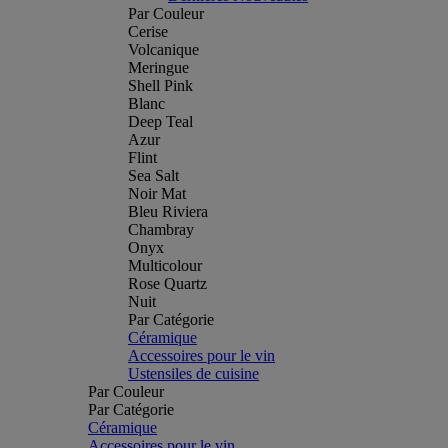
Par Couleur
Cerise
Volcanique
Meringue
Shell Pink
Blanc
Deep Teal
Azur
Flint
Sea Salt
Noir Mat
Bleu Riviera
Chambray
Onyx
Multicolour
Rose Quartz
Nuit
Par Catégorie
Céramique
Accessoires pour le vin
Ustensiles de cuisine
Par Couleur
Par Catégorie
Céramique
Accessoires pour le vin