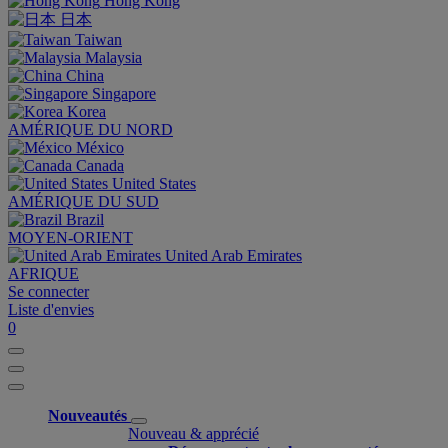
Hong Kong
日本
Taiwan
Malaysia
China
Singapore
Korea
AMÉRIQUE DU NORD
México
Canada
United States
AMÉRIQUE DU SUD
Brazil
MOYEN-ORIENT
United Arab Emirates
AFRIQUE
Se connecter
Liste d'envies
0
Nouveautés
Nouveau & apprécié