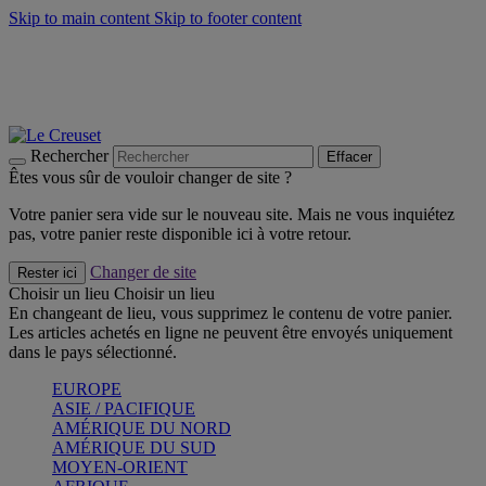
Skip to main content
Skip to footer content
Faites vivre l’été avec la Collection BBQ Outdoor & Thym -
Craquez
Les indispensables Le Creuset -
Craquez
Newsletter: Inscrivez-vous et économisez 10%! -
Inscrivez-vous
maintenant
Rechercher
Effacer
Êtes vous sûr de vouloir changer de site ?
Votre panier sera vide sur le nouveau site. Mais ne vous inquiétez
pas, votre panier reste disponible ici à votre retour.
Changer de site
Rester ici
Choisir un lieu
Choisir un lieu
En changeant de lieu, vous supprimez le contenu de votre panier.
Les articles achetés en ligne ne peuvent être envoyés uniquement
dans le pays sélectionné.
EUROPE
ASIE / PACIFIQUE
AMÉRIQUE DU NORD
AMÉRIQUE DU SUD
MOYEN-ORIENT