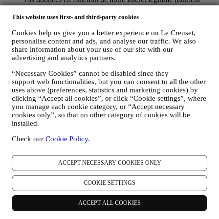
équilibré avec vos droits et libertés) pour vous envoyer des e-
mails de suivi dans le cas où vous auriez ajouté des articles
This website uses first- and third-party cookies
dans votre panier sans finaliser votre achat en ligne. Si vous
Cookies help us give you a better experience on Le Creuset,
ne finalisez pas l'achat dans un certain délai, aucune autre
personalise content and ads, and analyse our traffic. We also
communication de suivi ne sera envoyée.
share information about your use of our site with our
POUR VOUS INFORMER À PROPOS DES
advertising and analytics partners.
NOUVELLES ET OFFRES CONCERNANT LES
PRODUITS LE CREUSET
“Necessary Cookies” cannot be disabled since they
Si vous nous avez donné votre autorisation dans ce sens (par
support web functionalities, but you can consent to all the other
exemple en souscrivant à notre lettre d’information au
uses above (preferences, statistics and marketing cookies) by
moment de créer un compte sur le Site web), nous vous ferons
clicking “Accept all cookies”, or click “Cookie settings”, where
parvenir des communications de marketing personnalisées et
you manage each cookie category, or “Accept necessary
des nouvelles concernant les initiatives lancées par Le Creuset
cookies only”, so that no other category of cookies will be
et promues par les filiales de son groupe, ou par ses affiliés et
installed.
partenaires locaux, ceci en fonction de vos préférences. Nous
Check our
Cookie Policy
.
vous contacterons par e-mail, par SMS ou par les réseaux
sociaux, mais aussi en utilisant des moyens automatisés. De
telles communications seront liées aux produits Le Creuset,
ACCEPT NECESSARY COOKIES ONLY
aux ouvertures de nouveaux magasins, aux événements
exclusifs, concours, enquêtes et démonstrations organisés par
COOKIE SETTINGS
Le Creuset ou à des offres spéciales qui pourraient vous
intéresser. Ces communications pourront être sélectionnées ou
rédigées spécialement à votre intention, sur base de données
ACCEPT ALL COOKIES
vous concernant, telles que votre situation géographique,