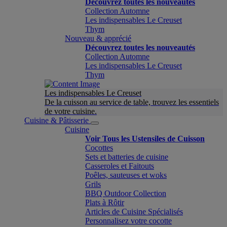
Découvrez toutes les nouveautés
Collection Automne
Les indispensables Le Creuset
Thym
Nouveau & apprécié
Découvrez toutes les nouveautés
Collection Automne
Les indispensables Le Creuset
Thym
Les indispensables Le Creuset
De la cuisson au service de table, trouvez les essentiels
de votre cuisine.
Cuisine & Pâtisserie
Cuisine
Voir Tous les Ustensiles de Cuisson
Cocottes
Sets et batteries de cuisine
Casseroles et Faitouts
Poêles, sauteuses et woks
Grils
BBQ Outdoor Collection
Plats à Rôtir
Articles de Cuisine Spécialisés
Personnalisez votre cocotte