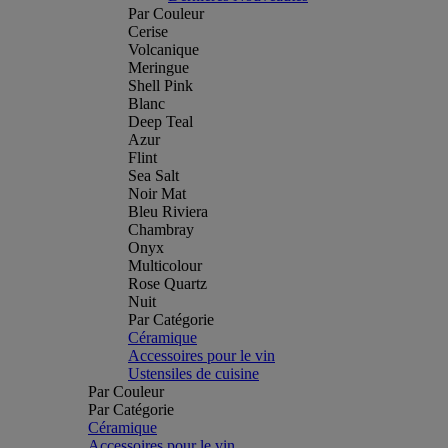
Par Couleur
Cerise
Volcanique
Meringue
Shell Pink
Blanc
Deep Teal
Azur
Flint
Sea Salt
Noir Mat
Bleu Riviera
Chambray
Onyx
Multicolour
Rose Quartz
Nuit
Par Catégorie
Céramique
Accessoires pour le vin
Ustensiles de cuisine
Par Couleur
Par Catégorie
Céramique
Accessoires pour le vin