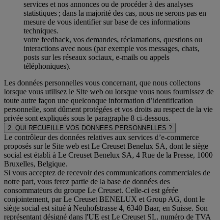
services et nos annonces ou de procéder à des analyses
statistiques ; dans la majorité des cas, nous ne serons pas en
mesure de vous identifier sur base de ces informations
techniques.
votre feedback, vos demandes, réclamations, questions ou
interactions avec nous (par exemple vos messages, chats,
posts sur les réseaux sociaux, e-mails ou appels
téléphoniques).
Les données personnelles vous concernant, que nous collectons
lorsque vous utilisez le Site web ou lorsque vous nous fournissez de
toute autre façon une quelconque information d’identification
personnelle, sont dûment protégées et vos droits au respect de la vie
privée sont expliqués sous le paragraphe 8 ci-dessous.
2. QUI RECUEILLE VOS DONNEES PERSONNELLES ?
Le contrôleur des données relatives aux services d’e-commerce
proposés sur le Site web est Le Creuset Benelux SA, dont le siège
social est établi à Le Creuset Benelux SA, 4 Rue de la Presse, 1000
Bruxelles, Belgique.
Si vous acceptez de recevoir des communications commerciales de
notre part, vous ferez partie de la base de données des
consommateurs du groupe Le Creuset. Celle-ci est gérée
conjointement, par Le Creuset BENELUX et Group AG, dont le
siège social est situé à Neuhofstrasse 4, 6340 Baar, en Suisse. Son
représentant désigné dans l'UE est Le Creuset SL, numéro de TVA