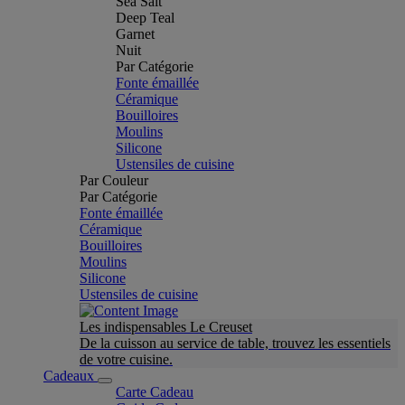
Sea Salt
Deep Teal
Garnet
Nuit
Par Catégorie
Fonte émaillée
Céramique
Bouilloires
Moulins
Silicone
Ustensiles de cuisine
Par Couleur
Par Catégorie
Fonte émaillée
Céramique
Bouilloires
Moulins
Silicone
Ustensiles de cuisine
Les indispensables Le Creuset
De la cuisson au service de table, trouvez les essentiels
de votre cuisine.
Cadeaux
Carte Cadeau