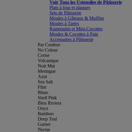
Voir Tous les Ustensiles de Pâtisserie
Plats à four et plaques
Sets de Pâtisserie
Moules à Gâteaux & Muffins
Moules à Tartes
Ramequins et Mini-Cocottes
Moules & Cocottes à Pain
Accessoires à Pâtisserie
Par Couleur
No Colour
Cerise
Volcanique
Noir Mat
Meringue
Azur
Sea Salt
Flint
Blanc
Shell Pink
Bleu Riviera
Onyx
Bamboo
Deep Teal
Garnet
Nectar