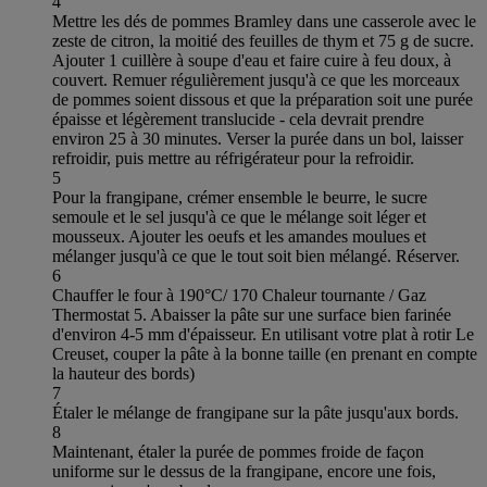
4
Mettre les dés de pommes Bramley dans une casserole avec le
zeste de citron, la moitié des feuilles de thym et 75 g de sucre.
Ajouter 1 cuillère à soupe d'eau et faire cuire à feu doux, à
couvert. Remuer régulièrement jusqu'à ce que les morceaux
de pommes soient dissous et que la préparation soit une purée
épaisse et légèrement translucide - cela devrait prendre
environ 25 à 30 minutes. Verser la purée dans un bol, laisser
refroidir, puis mettre au réfrigérateur pour la refroidir.
5
Pour la frangipane, crémer ensemble le beurre, le sucre
semoule et le sel jusqu'à ce que le mélange soit léger et
mousseux. Ajouter les oeufs et les amandes moulues et
mélanger jusqu'à ce que le tout soit bien mélangé. Réserver.
6
Chauffer le four à 190°C/ 170 Chaleur tournante / Gaz
Thermostat 5. Abaisser la pâte sur une surface bien farinée
d'environ 4-5 mm d'épaisseur. En utilisant votre plat à rotir Le
Creuset, couper la pâte à la bonne taille (en prenant en compte
la hauteur des bords)
7
Étaler le mélange de frangipane sur la pâte jusqu'aux bords.
8
Maintenant, étaler la purée de pommes froide de façon
uniforme sur le dessus de la frangipane, encore une fois,