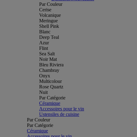
Par Couleur
Cerise
Volcanique
Meringue
Shell Pink
Blanc
Deep Teal
Azur
Flint
Sea Salt
Noir Mat
Bleu Riviera
Chambray
Onyx
Multicolour
Rose Quartz
Nuit
Par Catégorie
Céramique
Accessoires pour le vin
Ustensiles de cuisine
Par Couleur
Par Catégorie
Céramique
Accessoires pour le vin