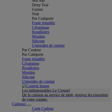
Sea Salt
Deep Teal
Garnet
Nuit
Par Catégorie
Fonte émaillée
Céramique
Bouilloires
Moulins
Silicone
Ustensiles de cuisine
Par Couleur
Par Catégorie
Fonte émaillée
Céramique
Bouilloires
Moulins
Silicone
Ustensiles de cuisine
Les indispensables Le Creuset
De la cuisson au service de table, trouvez les essentiels
de votre cuisine.
Cadeaux
Carte Cadeau