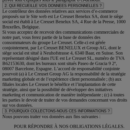
2. QUI RECUEILLE VOS DONNEES PERSONNELLES ?
Le contrôleur des données relatives aux services d’e-commerce
proposés sur le Site web est Le Creuset Benelux SA, dont le siège
social est établi à Le Creuset Benelux SA, 4 Rue de la Presse, 1000
Bruxelles, Belgique.
Si vous acceptez de recevoir des communications commerciales de
notre part, vous ferez partie de la base de données des
consommateurs du groupe Le Creuset. Celle-ci est gérée
conjointement, par Le Creuset BENELUX et Group AG, dont le
siège social est situé à Neuhofstrasse 4, 6340 Baar, en Suisse. Son
représentant désigné dans l'UE est Le Creuset SL, numéro de TVA
B62153630, dont les bureaux sont situés Paseo de Gracia 9 2º,
08007 Barcelone, Espagne. L’accord de responsabilité conjointe
pourvoit (a) à Le Creuset Group AG la responsabilité de la stratégie
marketing globale et de l’expérience client personnalisée ; (b) aux
filiales locales Le Creuset le bénéfice et l’implantation de cette
stratégie, ainsi que la possibilité de développer des initiatives
marketing et communication de manière indépendante ; (c) à toutes
les parties le devoir de traiter de vos demandes concernant vos droits
sur vos données.
3. POURQUOI COLLECTONS-NOUS CES INFORMATIONS ?
Nous pouvons traiter vos données aux fins suivantes :
POUR RÉPONDRE À NOS OBLIGATIONS LÉGALES.