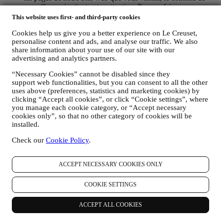
nos offres qui retient votre attention. Pour ce faire, nous avons
principalement recours à des cookies et des technologies
This website uses first- and third-party cookies
similaires, et également grâce à vos données et à vos
préférences collectées lors de votre abonnement à nos
Cookies help us give you a better experience on Le Creuset,
personalise content and ads, and analyse our traffic. We also
communications marketing personnalisées. Nous utilisons ces
share information about your use of our site with our
informations pour gérer notre publicité sur d’autres sites,
advertising and analytics partners.
accorder l’accès à des contenus spécifiques, personnaliser le
contenu des offres que vous consultez sur le Site web ou, si
“Necessary Cookies” cannot be disabled since they
vous avez choisi de souscrire à nos communications
support web functionalities, but you can consent to all the other
marketing, pour vous adresser des communications/ messages
uses above (preferences, statistics and marketing cookies) by
pertinents dont nous sommes convaincus qu’ils pourraient
clicking “Accept all cookies”, or click “Cookie settings”, where
vous intéresser. Il n’y aura aucun autre effet. L’usage des
you manage each cookie category, or “Accept necessary
cookies est soumis à votre consentement. Si vous ne souhaitez
cookies only”, so that no other category of cookies will be
pas recevoir ces informations, utilisées pour vous adresser des
installed.
annonces, contenus ou communications basés sur vos centres
d’intérêt, vous pouvez limiter l’usage des informations vous
Check our
Cookie Policy
.
concernant dans le cadre de vos actions en ligne en gérant vos
consignes en matière de cookies (gardez toutefois en mémoire
ACCEPT NECESSARY COOKIES ONLY
que certains cookies sont nécessaires pour utiliser le Site
web). Notez que ceci ne vous empêchera pas de recevoir nos
annonces, offres ou communications. Vous continuerez de
COOKIE SETTINGS
recevoir des annonces, des offres ou des communications
génériques. Pour de plus amples informations sur l’usage que
ACCEPT ALL COOKIES
nous faisons des cookies et sur la façon dont vous pouvez les
éliminer, nous vous invitons à consulter ici notre
Politique en