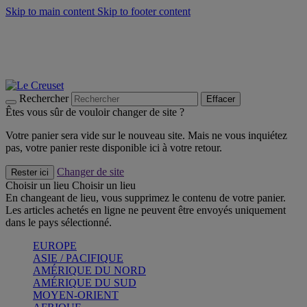
Skip to main content
Skip to footer content
Faites vivre l’été avec la Collection BBQ Outdoor & Thym -
Craquez
Les indispensables Le Creuset -
Craquez
Newsletter: Inscrivez-vous et économisez 10%! -
Inscrivez-vous
maintenant
Rechercher
Effacer
Êtes vous sûr de vouloir changer de site ?
Votre panier sera vide sur le nouveau site. Mais ne vous inquiétez
pas, votre panier reste disponible ici à votre retour.
Changer de site
Rester ici
Choisir un lieu
Choisir un lieu
En changeant de lieu, vous supprimez le contenu de votre panier.
Les articles achetés en ligne ne peuvent être envoyés uniquement
dans le pays sélectionné.
EUROPE
ASIE / PACIFIQUE
AMÉRIQUE DU NORD
AMÉRIQUE DU SUD
MOYEN-ORIENT