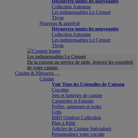
Découvrez toutes les nouveautés
Collection Automne
Les indispensables Le Creuset
Thym
Nouveau & apprécié
Découvrez toutes les nouveautés
Collection Automne
Les indispensables Le Creuset
Thym
Les indispensables Le Creuset
De la cuisson au service de table, trouvez les essentiels
de votre cuisine.
Cuisine & Pâtisserie
Cuisine
Voir Tous les Ustensiles de Cuisson
Cocottes
Sets et batteries de cuisine
Casseroles et Faitouts
Poêles, sauteuses et woks
Grils
BBQ Outdoor Collection
Plats à Rôtir
Articles de Cuisine Spécialisés
Personnalisez votre cocotte