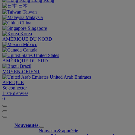
Hong Kong
日本
Taiwan
Malaysia
China
Singapore
Korea
AMÉRIQUE DU NORD
México
Canada
United States
AMÉRIQUE DU SUD
Brazil
MOYEN-ORIENT
United Arab Emirates
AFRIQUE
Se connecter
Liste d'envies
0
Nouveautés
Nouveau & apprécié