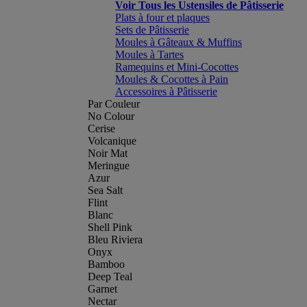
Voir Tous les Ustensiles de Pâtisserie
Plats à four et plaques
Sets de Pâtisserie
Moules à Gâteaux & Muffins
Moules à Tartes
Ramequins et Mini-Cocottes
Moules & Cocottes à Pain
Accessoires à Pâtisserie
Par Couleur
No Colour
Cerise
Volcanique
Noir Mat
Meringue
Azur
Sea Salt
Flint
Blanc
Shell Pink
Bleu Riviera
Onyx
Bamboo
Deep Teal
Garnet
Nectar