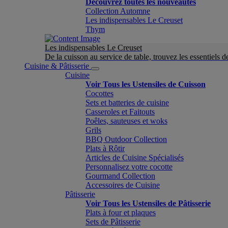
Découvrez toutes les nouveautés
Collection Automne
Les indispensables Le Creuset
Thym
Les indispensables Le Creuset
De la cuisson au service de table, trouvez les essentiels d
Cuisine & Pâtisserie
Cuisine
Voir Tous les Ustensiles de Cuisson
Cocottes
Sets et batteries de cuisine
Casseroles et Faitouts
Poêles, sauteuses et woks
Grils
BBQ Outdoor Collection
Plats à Rôtir
Articles de Cuisine Spécialisés
Personnalisez votre cocotte
Gourmand Collection
Accessoires de Cuisine
Pâtisserie
Voir Tous les Ustensiles de Pâtisserie
Plats à four et plaques
Sets de Pâtisserie