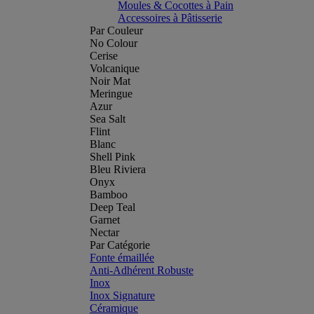
Moules & Cocottes à Pain
Accessoires à Pâtisserie
Par Couleur
No Colour
Cerise
Volcanique
Noir Mat
Meringue
Azur
Sea Salt
Flint
Blanc
Shell Pink
Bleu Riviera
Onyx
Bamboo
Deep Teal
Garnet
Nectar
Par Catégorie
Fonte émaillée
Anti-Adhérent Robuste
Inox
Inox Signature
Céramique