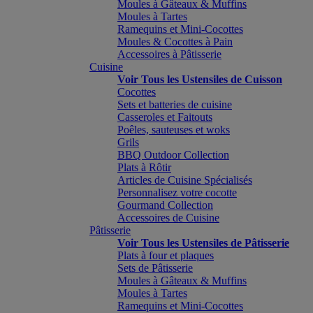
Moules à Gâteaux & Muffins
Moules à Tartes
Ramequins et Mini-Cocottes
Moules & Cocottes à Pain
Accessoires à Pâtisserie
Cuisine
Voir Tous les Ustensiles de Cuisson
Cocottes
Sets et batteries de cuisine
Casseroles et Faitouts
Poêles, sauteuses et woks
Grils
BBQ Outdoor Collection
Plats à Rôtir
Articles de Cuisine Spécialisés
Personnalisez votre cocotte
Gourmand Collection
Accessoires de Cuisine
Pâtisserie
Voir Tous les Ustensiles de Pâtisserie
Plats à four et plaques
Sets de Pâtisserie
Moules à Gâteaux & Muffins
Moules à Tartes
Ramequins et Mini-Cocottes