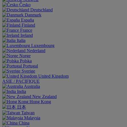
Česko
Deutschland
Danmark
España
Finland
France
Ireland
Italia
Luxembourg
Nederland
Norge
Polska
Portugal
Sverige
United Kingdom
ASIE / PACIFIQUE
Australia
India
New Zealand
Hong Kong
日本
Taiwan
Malaysia
China