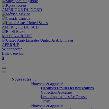
Singapore
Korea
AMÉRIQUE DU NORD
México
Canada
United States
AMÉRIQUE DU SUD
Brazil
MOYEN-ORIENT
United Arab Emirates
AFRIQUE
Se connecter
Liste d'envies
0
Nouveautés
Nouveau & apprécié
Découvrez toutes les nouveautés
Collection Automne
Les indispensables Le Creuset
Thym
Nouveau & apprécié