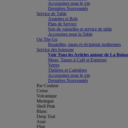
Accessoires pour le vin
Dernières Nouveautés
Service de Table
Assiettes et Bols
Plats de Service
Sets de vaisselles et service de table
Accesoires pour la Table
On The Go
Bouteilles, mugs et récipients isothermes
Service des boissons
Voir Tous les Articles autour de La Boiss
Mugs, Tasses à Café et Espresso
Verres
Théières et Cafetières
Accessoires pour le vin
Dernières Nouveautés
Par Couleur
Cerise
Volcanique
Meringue
Shell Pink
Blanc
Deep Teal
Azur
Flint