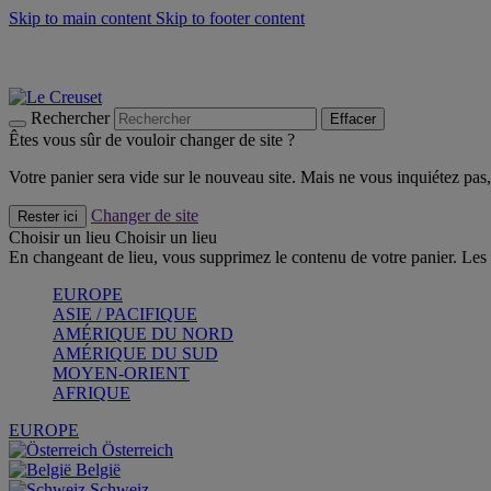
Skip to main content
Skip to footer content
Faites vivre l’été avec la Collection BBQ Outdoor & Thym -
Cra
Les indispensables Le Creuset -
Craquez
Newsletter: Inscrivez-vous et économisez 10%! -
Inscrivez-vous 
Rechercher
Effacer
Êtes vous sûr de vouloir changer de site ?
Votre panier sera vide sur le nouveau site. Mais ne vous inquiétez pas, 
Changer de site
Rester ici
Choisir un lieu
Choisir un lieu
En changeant de lieu, vous supprimez le contenu de votre panier. Les 
EUROPE
ASIE / PACIFIQUE
AMÉRIQUE DU NORD
AMÉRIQUE DU SUD
MOYEN-ORIENT
AFRIQUE
EUROPE
Österreich
België
Schweiz