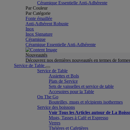
Céramique Essentielle Anti-Adhérente
Par Couleur
Par Catégorie
Fonte émaillée
Anti-Adhérent Robuste
Inox
Inox Signature
Céramique
Céramique Essentielle Anti-Adhérente
Nouveautés
Découvrez nos dernières nouveautés en termes de formes 
Service de Table
Service de Table
Assiettes et Bols
Plats de Service
Sets de vaisselles et service de table
Accesoires pour la Table
On The Go
Bouteilles, mugs et récipients isothermes
Service des boissons
Voir Tous les Articles autour de La Boiss
Mugs, Tasses à Café et Espresso
Verres
Théières et Cafetières