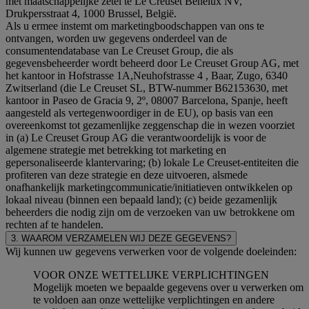
met maatschappelijke zetel te Le Creuset Benelux NV,
Drukpersstraat 4, 1000 Brussel, België.
Als u ermee instemt om marketingboodschappen van ons te
ontvangen, worden uw gegevens onderdeel van de
consumentendatabase van Le Creuset Group, die als
gegevensbeheerder wordt beheerd door Le Creuset Group AG, met
het kantoor in Hofstrasse 1A,Neuhofstrasse 4 , Baar, Zugo, 6340
Zwitserland (die Le Creuset SL, BTW-nummer B62153630, met
kantoor in Paseo de Gracia 9, 2º, 08007 Barcelona, Spanje, heeft
aangesteld als vertegenwoordiger in de EU), op basis van een
overeenkomst tot gezamenlijke zeggenschap die in wezen voorziet
in (a) Le Creuset Group AG die verantwoordelijk is voor de
algemene strategie met betrekking tot marketing en
gepersonaliseerde klantervaring; (b) lokale Le Creuset-entiteiten die
profiteren van deze strategie en deze uitvoeren, alsmede
onafhankelijk marketingcommunicatie/initiatieven ontwikkelen op
lokaal niveau (binnen een bepaald land); (c) beide gezamenlijk
beheerders die nodig zijn om de verzoeken van uw betrokkene om
rechten af te handelen.
3. WAAROM VERZAMELEN WIJ DEZE GEGEVENS?
Wij kunnen uw gegevens verwerken voor de volgende doeleinden:
VOOR ONZE WETTELIJKE VERPLICHTINGEN
Mogelijk moeten we bepaalde gegevens over u verwerken om
te voldoen aan onze wettelijke verplichtingen en andere