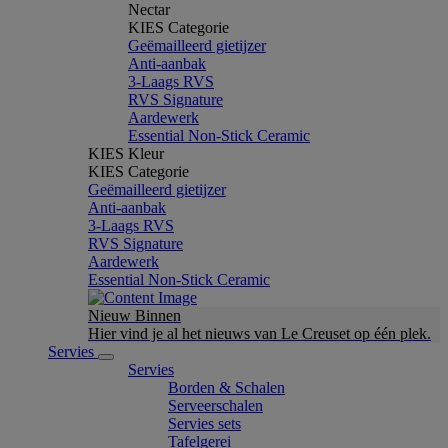
Nectar
KIES Categorie
Geëmailleerd gietijzer
Anti-aanbak
3-Laags RVS
RVS Signature
Aardewerk
Essential Non-Stick Ceramic
KIES Kleur
KIES Categorie
Geëmailleerd gietijzer
Anti-aanbak
3-Laags RVS
RVS Signature
Aardewerk
Essential Non-Stick Ceramic
Nieuw Binnen
Hier vind je al het nieuws van Le Creuset op één plek.
Servies
Servies
Borden & Schalen
Serveerschalen
Servies sets
Tafelgerei