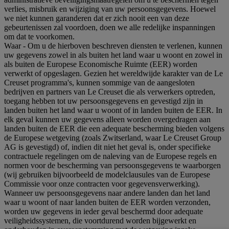
verlies, misbruik en wijziging van uw persoonsgegevens. Hoewel
we niet kunnen garanderen dat er zich nooit een van deze
gebeurtenissen zal voordoen, doen we alle redelijke inspanningen
om dat te voorkomen.
Waar
- Om u de hierboven beschreven diensten te verlenen, kunnen
uw gegevens zowel in als buiten het land waar u woont en zowel in
als buiten de Europese Economische Ruimte (EER) worden
verwerkt of opgeslagen. Gezien het wereldwijde karakter van de Le
Creuset programma's, kunnen sommige van de aangesloten
bedrijven en partners van Le Creuset die als verwerkers optreden,
toegang hebben tot uw persoonsgegevens en gevestigd zijn in
landen buiten het land waar u woont of in landen buiten de EER. In
elk geval kunnen uw gegevens alleen worden overgedragen aan
landen buiten de EER die een adequate bescherming bieden volgens
de Europese wetgeving (zoals Zwitserland, waar Le Creuset Group
AG is gevestigd) of, indien dit niet het geval is, onder specifieke
contractuele regelingen om de naleving van de Europese regels en
normen voor de bescherming van persoonsgegevens te waarborgen
(wij gebruiken bijvoorbeeld de modelclausules van de Europese
Commissie voor onze contracten voor gegevensverwerking).
Wanneer uw persoonsgegevens naar andere landen dan het land
waar u woont of naar landen buiten de EER worden verzonden,
worden uw gegevens in ieder geval beschermd door adequate
veiligheidssystemen, die voortdurend worden bijgewerkt en