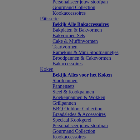
Personaliseer jouw stoofpan
Gourmand Collection
Kookaccessoires
Pâtisserie
Bekijk Alle Bakaccessoires
Bakplaten & Bakvormen
Bakvormen Sets
Cake & Muffinvormen
Taartvormen
Ramekins & Mini-Stoofpannetjes
Broodpannen & Cakevormen
Bakaccessoires
Koken
Bekijk Alles voor het Koken
Stoofpannen
Pannensets
Steel & Kookpannen
Koekenpannen & Wokken
Grillpannen
BBQ Outdoor Collection
Braadsledes & Accessoires
Speciaal Kookgerei
Personaliseer jouw stoofpan
Gourmand Collection
Kookaccessoires