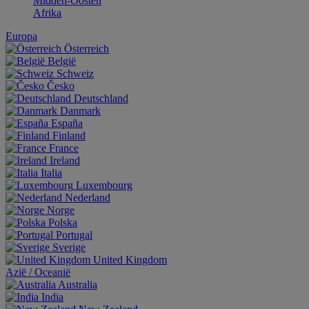
Midden-Oosten
Afrika
Europa
Österreich
België
Schweiz
Česko
Deutschland
Danmark
España
Finland
France
Ireland
Italia
Luxembourg
Nederland
Norge
Polska
Portugal
Sverige
United Kingdom
Aziё / Oceaniё
Australia
India