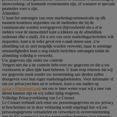
showcooking- of komende evenementen zijn, of wanneer er speciale
promoties voor u zijn.
Afmelden:
U kunt het ontvangen van onze marketingcommunicatie op elk
moment kosteloos stopzetten via de methoden die bij de
communicatie worden weergegeven (bijvoorbeeld om u af te
melden voor de nieuwsbrief kunt u klikken op de afmeldlink
onderaan elke e-mail). Als u een van onze marketingactiviteiten wilt
stopzetten, kunt u in ieder geval een e-mail sturen naar
.
Uw
afmelding zal zo snel mogelijk worden verwerkt, maar in sommige
omstandigheden kunt u nog enkele berichten ontvangen totdat de
afmelding volledig is verwerkt.
Uw gegevens zijn onder uw controle
Vergeet niet dat u de controle hebt over uw gegevens en dat u uw
voorkeuren te allen tijde kunt beheren. U kunt erop rekenen dat wij
uw gegevens nooit zonder uw toestemming aan derden zullen
doorgeven voor hun eigen marketingdoeleinden. Voor informatie of
om uw privacyrechten uit te oefenen, kunt u ons mailen op
privacy@lecreuset.com
om ons te laten weten waar wij u mee van
dienst kunnen zijn en wij zullen tijdig reageren.
Volledige Privacyverklaring van Le Creuset
Le Creuset verbindt zich ertoe uw persoonsgegevens en uw privacy
te beschermen en in deze verklaring wordt uitgelegd hoe wij uw
persoonsgegevens verzamelen en verwerken in overeenstemming
met de EU-wetgeving inzake gegevensbescherming (met inbegrip