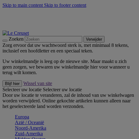
Skip to main content
Skip to footer content
Zomerse buitenmomenten met de BBQ Outdoor Collectie &
Thyme -
Shop Nu
De essentials van Le Creuset -
Ontdek Nu
Nieuwsbrieven: Registreer en bespaar 10%! -
Schrijf je nu in
Zoeken
Verwijder
Zorg ervoor dat uw wachtwoord sterk is, met minimaal 8 tekens,
inclusief een hoofdletter en een speciaal teken.
Uw winkelmandje is leeg op de nieuwe site. Maar maakt u zich
geen zorgen, we bewaren uw winkelmandje hier voor wanneer u
terug wilt komen.
Wissel van site
Blijf hier
Selecteer uw locatie
Selecteer uw locatie
Door uw locatie te veranderen, zal de inhoud van uw winkelwagen
worden verwijderd. Online gekochte artikelen kunnen alleen naar
het geselecteerde land worden verzonden.
Europa
Aziё / Oceaniё
Noord-Amerika
Zuid-Amerika