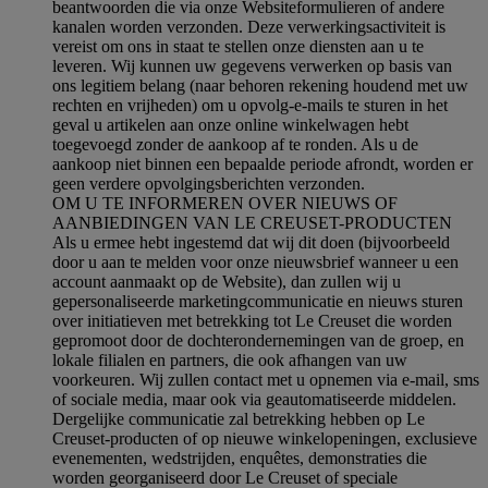
beantwoorden die via onze Websiteformulieren of andere
kanalen worden verzonden. Deze verwerkingsactiviteit is
vereist om ons in staat te stellen onze diensten aan u te
leveren. Wij kunnen uw gegevens verwerken op basis van
ons legitiem belang (naar behoren rekening houdend met uw
rechten en vrijheden) om u opvolg-e-mails te sturen in het
geval u artikelen aan onze online winkelwagen hebt
toegevoegd zonder de aankoop af te ronden. Als u de
aankoop niet binnen een bepaalde periode afrondt, worden er
geen verdere opvolgingsberichten verzonden.
OM U TE INFORMEREN OVER NIEUWS OF
AANBIEDINGEN VAN LE CREUSET-PRODUCTEN
Als u ermee hebt ingestemd dat wij dit doen (bijvoorbeeld
door u aan te melden voor onze nieuwsbrief wanneer u een
account aanmaakt op de Website), dan zullen wij u
gepersonaliseerde marketingcommunicatie en nieuws sturen
over initiatieven met betrekking tot Le Creuset die worden
gepromoot door de dochterondernemingen van de groep, en
lokale filialen en partners, die ook afhangen van uw
voorkeuren. Wij zullen contact met u opnemen via e-mail, sms
of sociale media, maar ook via geautomatiseerde middelen.
Dergelijke communicatie zal betrekking hebben op Le
Creuset-producten of op nieuwe winkelopeningen, exclusieve
evenementen, wedstrijden, enquêtes, demonstraties die
worden georganiseerd door Le Creuset of speciale