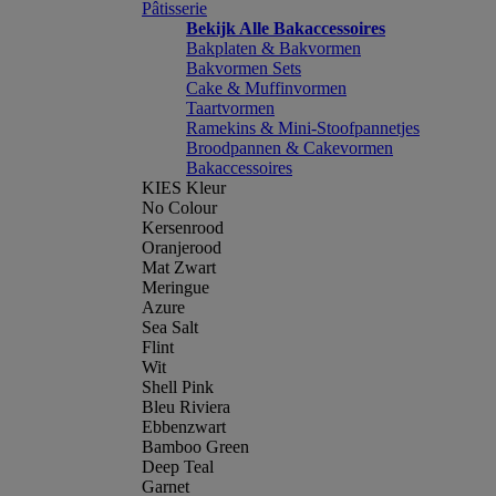
Pâtisserie
Bekijk Alle Bakaccessoires
Bakplaten & Bakvormen
Bakvormen Sets
Cake & Muffinvormen
Taartvormen
Ramekins & Mini-Stoofpannetjes
Broodpannen & Cakevormen
Bakaccessoires
KIES Kleur
No Colour
Kersenrood
Oranjerood
Mat Zwart
Meringue
Azure
Sea Salt
Flint
Wit
Shell Pink
Bleu Riviera
Ebbenzwart
Bamboo Green
Deep Teal
Garnet