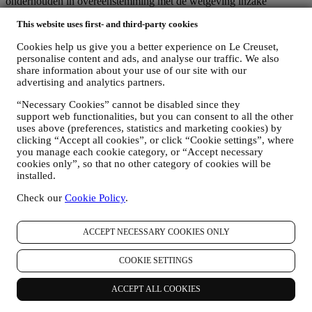
onderhouden in overeenstemming met de wetgeving inzake
gegevensbescherming.
This website uses first- and third-party cookies
5. HOELANG BEWAREN WIJ UW GEGEVENS?
Wij bewaren uw persoonlijke gegevens zolang wij ze nodig hebben
Cookies help us give you a better experience on Le Creuset,
voor de doeleinden waarvoor ze zijn verzameld, waarna ze worden
personalise content and ads, and analyse our traffic. We also
vernietigd of onbruikbaar worden gemaakt. Het kan bijvoorbeeld
share information about your use of our site with our
voorkomen dat wij gegevens over uw aankoop moeten bewaren om
advertising and analytics partners.
te voldoen aan onze wettelijke verplichtingen of om geschillen op te
lossen. Uw Le Creuset-account wordt live gehouden totdat u ons
“Necessary Cookies” cannot be disabled since they
vraagt om deze te annuleren. Wij bewaren uw gegevens om u
support web functionalities, but you can consent to all the other
nieuwsbrieven, marketingcommunicatie en gepersonaliseerde
uses above (preferences, statistics and marketing cookies) by
clicking “Accept all cookies”, or click “Cookie settings”, where
inhoud te bieden zolang u daarmee instemt. Uw persoonsgegevens
you manage each cookie category, or “Accept necessary
die voor marketingdoeleinden worden verzameld, worden
cookies only”, so that no other category of cookies will be
regelmatig gecontroleerd om na te gaan of u nog steeds
installed.
geïnteresseerd bent in het ontvangen van onze
marketingcommunicatie. Na een bepaalde tijd zonder interacties
Check our
Cookie Policy
.
kunnen wij u een bericht sturen om de bevestiging te vragen dat u in
contact wil blijven met ons. Anders zullen wij u geen
marketingcommunicatie meer sturen.
ACCEPT NECESSARY COOKIES ONLY
6. MET WIE KUNNEN WIJ UW GEGEVENS DELEN?
Le Creuset-personeel
– Uw persoonsgegevens worden alleen
COOKIE SETTINGS
verwerkt door onze bevoegde medewerkers of door bevoegde
medewerkers van andere bedrijven binnen de Le Creuset-groep die
ACCEPT ALL COOKIES
ons ondersteunen bij het leveren van de hierboven beschreven
diensten. Als u instemt met de verwerking van uw