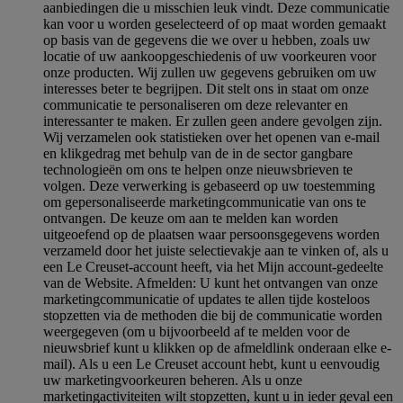
aanbiedingen die u misschien leuk vindt. Deze communicatie
kan voor u worden geselecteerd of op maat worden gemaakt
op basis van de gegevens die we over u hebben, zoals uw
locatie of uw aankoopgeschiedenis of uw voorkeuren voor
onze producten. Wij zullen uw gegevens gebruiken om uw
interesses beter te begrijpen. Dit stelt ons in staat om onze
communicatie te personaliseren om deze relevanter en
interessanter te maken. Er zullen geen andere gevolgen zijn.
Wij verzamelen ook statistieken over het openen van e-mail
en klikgedrag met behulp van de in de sector gangbare
technologieën om ons te helpen onze nieuwsbrieven te
volgen. Deze verwerking is gebaseerd op uw toestemming
om gepersonaliseerde marketingcommunicatie van ons te
ontvangen. De keuze om aan te melden kan worden
uitgeoefend op de plaatsen waar persoonsgegevens worden
verzameld door het juiste selectievakje aan te vinken of, als u
een Le Creuset-account heeft, via het Mijn account-gedeelte
van de Website.
Afmelden
: U kunt het ontvangen van onze
marketingcommunicatie of updates te allen tijde kosteloos
stopzetten via de methoden die bij de communicatie worden
weergegeven (om u bijvoorbeeld af te melden voor de
nieuwsbrief kunt u klikken op de afmeldlink onderaan elke e-
mail). Als u een Le Creuset account hebt, kunt u eenvoudig
uw marketingvoorkeuren beheren. Als u onze
marketingactiviteiten wilt stopzetten, kunt u in ieder geval een