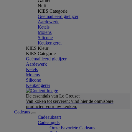
Garnet
Nuit
KIES Categorie
Geëmailleerd gietijzer
Aardewerk
Ketels
Molens
Silicone
Keukengerei
KIES Kleur
KIES Categorie
Geëmailleerd gietijzer
Aardewerk
Ketels
Molens
Silicone
Keukengerei
De essentials van Le Creuset
Van koken tot serveren: vind hier de onmisbare
producten voor uw keuken.
Cadeaus
Cadeaukaart
Cadeaugids
Onze Favoriete Cadeaus