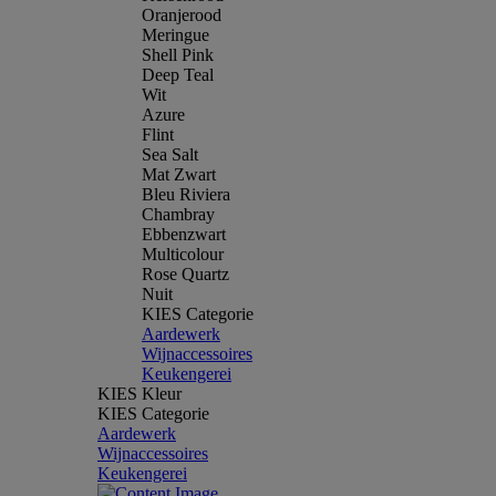
Oranjerood
Meringue
Shell Pink
Deep Teal
Wit
Azure
Flint
Sea Salt
Mat Zwart
Bleu Riviera
Chambray
Ebbenzwart
Multicolour
Rose Quartz
Nuit
KIES Categorie
Aardewerk
Wijnaccessoires
Keukengerei
KIES Kleur
KIES Categorie
Aardewerk
Wijnaccessoires
Keukengerei