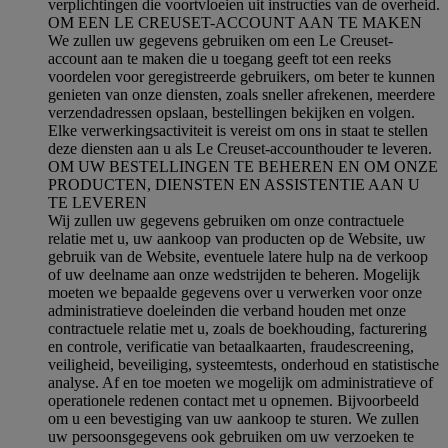
verplichtingen die voortvloeien uit instructies van de overheid.
OM EEN LE CREUSET-ACCOUNT AAN TE MAKEN
We zullen uw gegevens gebruiken om een Le Creuset-
account aan te maken die u toegang geeft tot een reeks
voordelen voor geregistreerde gebruikers, om beter te kunnen
genieten van onze diensten, zoals sneller afrekenen, meerdere
verzendadressen opslaan, bestellingen bekijken en volgen.
Elke verwerkingsactiviteit is vereist om ons in staat te stellen
deze diensten aan u als Le Creuset-accounthouder te leveren.
OM UW BESTELLINGEN TE BEHEREN EN OM ONZE
PRODUCTEN, DIENSTEN EN ASSISTENTIE AAN U
TE LEVEREN
Wij zullen uw gegevens gebruiken om onze contractuele
relatie met u, uw aankoop van producten op de Website, uw
gebruik van de Website, eventuele latere hulp na de verkoop
of uw deelname aan onze wedstrijden te beheren. Mogelijk
moeten we bepaalde gegevens over u verwerken voor onze
administratieve doeleinden die verband houden met onze
contractuele relatie met u, zoals de boekhouding, facturering
en controle, verificatie van betaalkaarten, fraudescreening,
veiligheid, beveiliging, systeemtests, onderhoud en statistische
analyse. Af en toe moeten we mogelijk om administratieve of
operationele redenen contact met u opnemen. Bijvoorbeeld
om u een bevestiging van uw aankoop te sturen. We zullen
uw persoonsgegevens ook gebruiken om uw verzoeken te