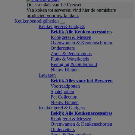
De essentials van Le Creuset
Van koken tot serveren: vind hier de onmisbare
producten voor uw keuken.
Keukenbenodigdheden
Keukengerei & Gadgets
Bekijk Alle Keukenaccessoires
Kookgerei & Messen
Ovenwanten & Keukenschorten
Onderzetters
Zout- & Pepermolens
Fluit- & Waterketels
Reiniging & Onderhoud
Nieuw Binnen
Bewaren
Bekijk Alles voor het Bewaren
Voorraadpotten
Spatelpotten
Pet Collection
Nieuw Binnen
Keukengerei & Gadgets
Bekijk Alle Keukenaccessoires
Kookgerei & Messen
Ovenwanten & Keukenschorten
Onderzetters
Zout- & Pepermolens