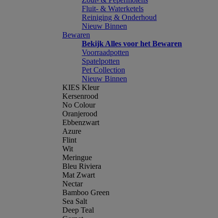
Fluit- & Waterketels
Reiniging & Onderhoud
Nieuw Binnen
Bewaren
Bekijk Alles voor het Bewaren
Voorraadpotten
Spatelpotten
Pet Collection
Nieuw Binnen
KIES Kleur
Kersenrood
No Colour
Oranjerood
Ebbenzwart
Azure
Flint
Wit
Meringue
Bleu Riviera
Mat Zwart
Nectar
Bamboo Green
Sea Salt
Deep Teal