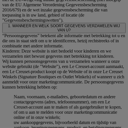
van de EU Algemene Verordening Gegevensbescherming
2016/679) en de wet inzake gegevensbescherming die van
toepassing is in uw land, gebied of locatie (de
"Gegevensbeschermingswetten").
1. WANNEER EN WELK SOORT GEGEVENS VERZAMELEN WIJ
VAN U?
“Persoonsgegevens” betekent alle informatie met betrekking tot u en
die ons in staat stelt om u te identificeren, hetzij rechtstreeks of in
combinatie met andere informatie.
Kinderen: Deze website is niet bedoeld voor kinderen en we
verzamelen niet bewust gegevens met betrekking tot kinderen.
Wij kunnen persoonsgegevens van u verzamelen wanneer u onze
website gebruikt (de "Website"), een Le Creuset-account aanmaakt,
een Le Creuset-product koopt op de Website of in onze Le Creuset
Winkels (Signature Boutiques en Outlet Winkels) of wanneer u zich
aanmeldt voor onze marketingcommunicatie. De persoonsgegevens
kunnen betrekking hebben op:
Naam, voornaam, e-mailadres, geboortedatum en andere
contactgegevens (adres, telefoonnummer), om een Le
Creuset-account aan te maken of als gastgebruiker te kopen,
of om u aan te melden voor onze marketingcommunicatie
online of in onze winkels;
uw aankoopgegevens, bijvoorbeeld datum en tijdstip van
aankoop, leveringsgegevens, product- en betalingsgegevens,