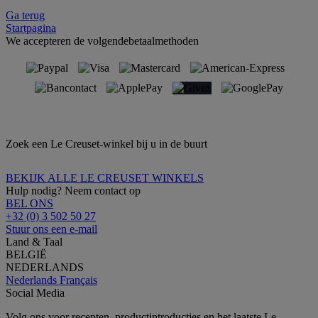
Ga terug
Startpagina
We accepteren de volgendebetaalmethoden
Zoek een Le Creuset-winkel bij u in de buurt
BEKIJK ALLE LE CREUSET WINKELS
Hulp nodig? Neem contact op
BEL ONS
+32 (0) 3 502 50 27
Stuur ons een e-mail
Land & Taal
BELGIË
NEDERLANDS
Nederlands
Français
Social Media
Volg ons voor recepten, productintroducties en het laatste Le