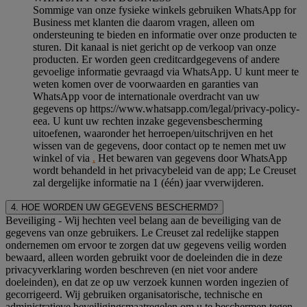
Sommige van onze fysieke winkels gebruiken WhatsApp for
Business met klanten die daarom vragen, alleen om
ondersteuning te bieden en informatie over onze producten te
sturen. Dit kanaal is niet gericht op de verkoop van onze
producten. Er worden geen creditcardgegevens of andere
gevoelige informatie gevraagd via WhatsApp. U kunt meer te
weten komen over de voorwaarden en garanties van
WhatsApp voor de internationale overdracht van uw
gegevens op https://www.whatsapp.com/legal/privacy-policy-
eea. U kunt uw rechten inzake gegevensbescherming
uitoefenen, waaronder het herroepen/uitschrijven en het
wissen van de gegevens, door contact op te nemen met uw
winkel of via
.
Het bewaren van gegevens door WhatsApp
wordt behandeld in het privacybeleid van de app; Le Creuset
zal dergelijke informatie na 1 (één) jaar vverwijderen.
4. HOE WORDEN UW GEGEVENS BESCHERMD?
Beveiliging
- Wij hechten veel belang aan de beveiliging van de
gegevens van onze gebruikers. Le Creuset zal redelijke stappen
ondernemen om ervoor te zorgen dat uw gegevens veilig worden
bewaard, alleen worden gebruikt voor de doeleinden die in deze
privacyverklaring worden beschreven (en niet voor andere
doeleinden), en dat ze op uw verzoek kunnen worden ingezien of
gecorrigeerd. Wij gebruiken organisatorische, technische en
administratieve beveiligingsmaatregelen om u te beschermen tegen