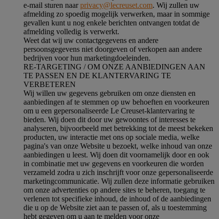
e-mail sturen naar
privacy@lecreuset.com
. Wij zullen uw
afmelding zo spoedig mogelijk verwerken, maar in sommige
gevallen kunt u nog enkele berichten ontvangen totdat de
afmelding volledig is verwerkt.
Weet dat wij uw contactgegevens en andere
persoonsgegevens niet doorgeven of verkopen aan andere
bedrijven voor hun marketingdoeleinden.
RE-TARGETING / OM ONZE AANBIEDINGEN AAN
TE PASSEN EN DE KLANTERVARING TE
VERBETEREN
Wij willen uw gegevens gebruiken om onze diensten en
aanbiedingen af te stemmen op uw behoeften en voorkeuren
om u een gepersonaliseerde Le Creuset-klantervaring te
bieden. Wij doen dit door uw gewoontes of interesses te
analyseren, bijvoorbeeld met betrekking tot de meest bekeken
producten, uw interactie met ons op sociale media, welke
pagina's van onze Website u bezoekt, welke inhoud van onze
aanbiedingen u leest. Wij doen dit voornamelijk door en ook
in combinatie met uw gegevens en voorkeuren die worden
verzameld zodra u zich inschrijft voor onze gepersonaliseerde
marketingcommunicatie. Wij zullen deze informatie gebruiken
om onze advertenties op andere sites te beheren, toegang te
verlenen tot specifieke inhoud, de inhoud of de aanbiedingen
die u op de Website ziet aan te passen of, als u toestemming
hebt gegeven om u aan te melden voor onze