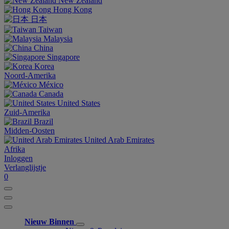
New Zealand
Hong Kong
日本
Taiwan
Malaysia
China
Singapore
Korea
Noord-Amerika
México
Canada
United States
Zuid-Amerika
Brazil
Midden-Oosten
United Arab Emirates
Afrika
Inloggen
Verlanglijstje
0
Nieuw Binnen