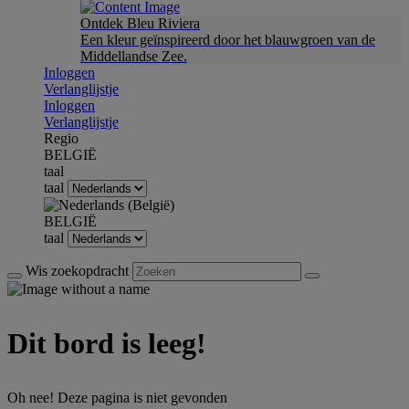
Ontdek Bleu Riviera
Een kleur geïnspireerd door het blauwgroen van de
Middellandse Zee.
Inloggen
Verlanglijstje
Inloggen
Verlanglijstje
Regio
BELGIË
taal
taal
BELGIË
taal
Wis zoekopdracht
Dit bord is leeg!
Oh nee! Deze pagina is niet gevonden