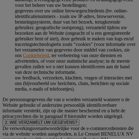
voor het beheer van uw bestellingen;
gegevens over uw online browsegeschiedenis (bv. online-
identificatienummers - zoals uw IP-adres, browserversie,
besturingssysteem, duur van het bezoek, terugkerende
gebruiker, geografische oorsprong), verzameld tijdens uw
bezoeken aan de Website (ongeacht of u een geregistreerde
gebruiker bent of niet), door gebruik te maken van logs en/of
traceringstechnologieën zoals “cookies” (voor informatie over
het verzamelen van gegevens door middel van cookies, zie
ons
Cookiebeleid
, ter verbetering van onze diensten en
advertenties, of voor onze statistische analyse; in de meeste
gevallen zullen we u niet kunnen identificeren aan de hand
van deze technische informatie.
uw feedback, verzoeken, klachten, vragen of interacties met
ons (bijvoorbeeld uw berichten, chats, berichten op sociale
media, e-mails of telefoontjes).
De persoonsgegevens die van u worden verzameld wanneer u de
Website gebruikt of anderszins persoonlijk identificeerbare
informatie verstrekt, zijn op die manier beschermd en u hebt de
privacyrechten die in paragraaf 8 hieronder worden uitgelegd.
2. WIE VERZAMELT UW GEGEVENS?
De verwerkingsverantwoordelijke voor de e-commercediensten die
via de website worden aangeboden, is Le Creuset BENELUX NV