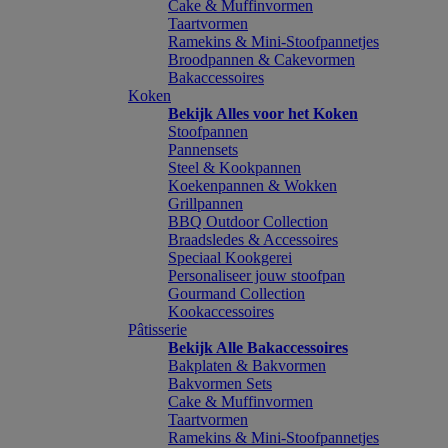
Cake & Muffinvormen
Taartvormen
Ramekins & Mini-Stoofpannetjes
Broodpannen & Cakevormen
Bakaccessoires
Koken
Bekijk Alles voor het Koken
Stoofpannen
Pannensets
Steel & Kookpannen
Koekenpannen & Wokken
Grillpannen
BBQ Outdoor Collection
Braadsledes & Accessoires
Speciaal Kookgerei
Personaliseer jouw stoofpan
Gourmand Collection
Kookaccessoires
Pâtisserie
Bekijk Alle Bakaccessoires
Bakplaten & Bakvormen
Bakvormen Sets
Cake & Muffinvormen
Taartvormen
Ramekins & Mini-Stoofpannetjes