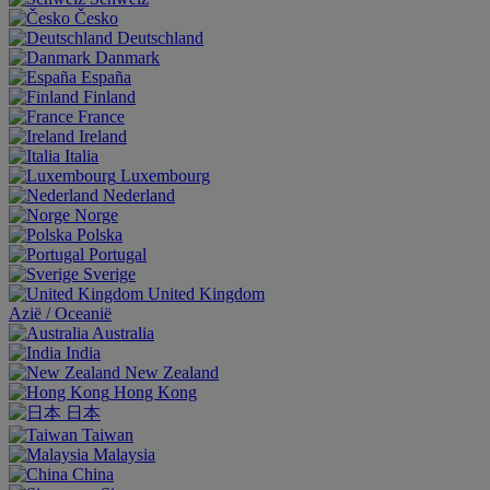
Česko
Deutschland
Danmark
España
Finland
France
Ireland
Italia
Luxembourg
Nederland
Norge
Polska
Portugal
Sverige
United Kingdom
Aziё / Oceaniё
Australia
India
New Zealand
Hong Kong
日本
Taiwan
Malaysia
China