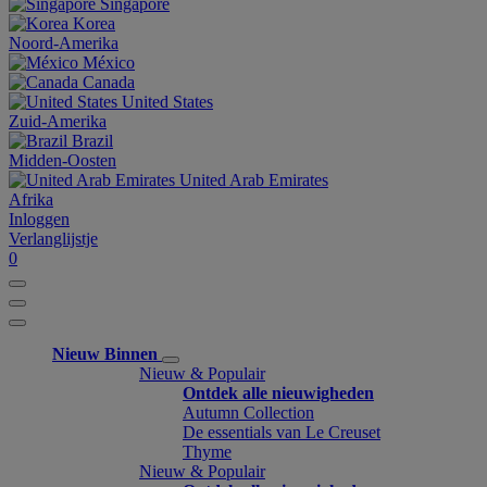
Singapore
Korea
Noord-Amerika
México
Canada
United States
Zuid-Amerika
Brazil
Midden-Oosten
United Arab Emirates
Afrika
Inloggen
Verlanglijstje
0
Nieuw Binnen
Nieuw & Populair
Ontdek alle nieuwigheden
Autumn Collection
De essentials van Le Creuset
Thyme
Nieuw & Populair