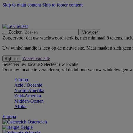
Skip to main content
Skip to footer content
Zomerse buitenmomenten met de BBQ Outdoor Collectie & Thy
De essentials van Le Creuset -
Ontdek Nu
Nieuwsbrieven: Registreer en bespaar 10%! -
Schrijf je nu in
Zoeken
Verwijder
Zorg ervoor dat uw wachtwoord sterk is, met minimaal 8 tekens, inclus
Uw winkelmandje is leeg op de nieuwe site. Maar maakt u zich geen
Wissel van site
Blijf hier
Selecteer uw locatie
Selecteer uw locatie
Door uw locatie te veranderen, zal de inhoud van uw winkelwagen wo
Europa
Aziё / Oceaniё
Noord-Amerika
Zuid-Amerika
Midden-Oosten
Afrika
Europa
Österreich
België
Schweiz