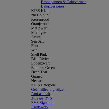
Broodpannen & Cakevormen
Bakaccessoires
KIES Kleur
No Colour
Kersenrood
Oranjerood
Mat Zwart
Meringue
Azure
Sea Salt
Flint
Wit
Shell Pink
Bleu Riviera
Ebbenzwart
Bamboo Green
Deep Teal
Garnet
Nectar
KIES Categorie
Geëmailleerd gietijzer
Anti-aanbak
3-Laags RVS
RVS Signature
Aardewerk