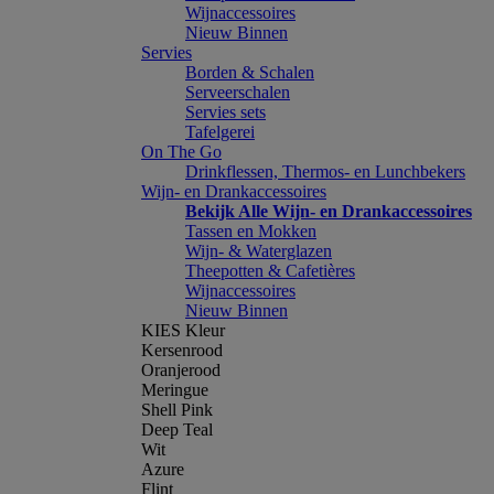
Wijnaccessoires
Nieuw Binnen
Servies
Borden & Schalen
Serveerschalen
Servies sets
Tafelgerei
On The Go
Drinkflessen, Thermos- en Lunchbekers
Wijn- en Drankaccessoires
Bekijk Alle Wijn- en Drankaccessoires
Tassen en Mokken
Wijn- & Waterglazen
Theepotten & Cafetières
Wijnaccessoires
Nieuw Binnen
KIES Kleur
Kersenrood
Oranjerood
Meringue
Shell Pink
Deep Teal
Wit
Azure
Flint