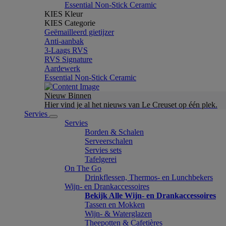
Essential Non-Stick Ceramic
KIES Kleur
KIES Categorie
Geëmailleerd gietijzer
Anti-aanbak
3-Laags RVS
RVS Signature
Aardewerk
Essential Non-Stick Ceramic
Nieuw Binnen
Hier vind je al het nieuws van Le Creuset op één plek.
Servies
Servies
Borden & Schalen
Serveerschalen
Servies sets
Tafelgerei
On The Go
Drinkflessen, Thermos- en Lunchbekers
Wijn- en Drankaccessoires
Bekijk Alle Wijn- en Drankaccessoires
Tassen en Mokken
Wijn- & Waterglazen
Theepotten & Cafetières