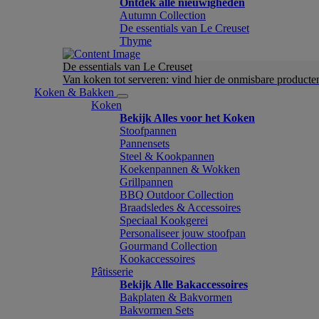
Ontdek alle nieuwigheden
Autumn Collection
De essentials van Le Creuset
Thyme
De essentials van Le Creuset
Van koken tot serveren: vind hier de onmisbare product
Koken & Bakken
Koken
Bekijk Alles voor het Koken
Stoofpannen
Pannensets
Steel & Kookpannen
Koekenpannen & Wokken
Grillpannen
BBQ Outdoor Collection
Braadsledes & Accessoires
Speciaal Kookgerei
Personaliseer jouw stoofpan
Gourmand Collection
Kookaccessoires
Pâtisserie
Bekijk Alle Bakaccessoires
Bakplaten & Bakvormen
Bakvormen Sets