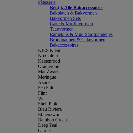
Pâtisserie
Bekijk Alle Bakaccessoires
Bakplaten & Bakvormen
Bakvormen Sets
Cake & Muffinvormen
Taartvormen
Ramekins & Mini-Stoofpannetjes
Broodpannen & Cakevormen
Bakaccessoires
KIES Kleur
No Colour
Kersenrood
Oranjerood
Mat Zwart
Meringue
Azure
Sea Salt
Flint
Wit
Shell Pink
Bleu Riviera
Ebbenzwart
Bamboo Green
Deep Teal
Garnet