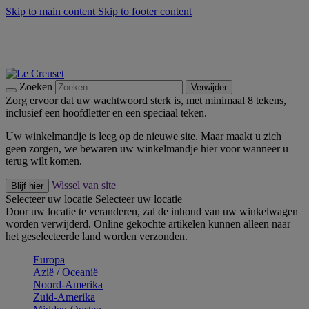
Skip to main content
Skip to footer content
Zomerse buitenmomenten met de BBQ Outdoor Collectie &
Thyme -
Shop Nu
De essentials van Le Creuset -
Ontdek Nu
Nieuwsbrieven: Registreer en bespaar 10%! -
Schrijf je nu in
Zoeken
Verwijder
Zorg ervoor dat uw wachtwoord sterk is, met minimaal 8 tekens,
inclusief een hoofdletter en een speciaal teken.
Uw winkelmandje is leeg op de nieuwe site. Maar maakt u zich
geen zorgen, we bewaren uw winkelmandje hier voor wanneer u
terug wilt komen.
Wissel van site
Blijf hier
Selecteer uw locatie
Selecteer uw locatie
Door uw locatie te veranderen, zal de inhoud van uw winkelwagen
worden verwijderd. Online gekochte artikelen kunnen alleen naar
het geselecteerde land worden verzonden.
Europa
Aziё / Oceaniё
Noord-Amerika
Zuid-Amerika