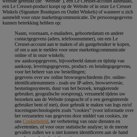
website gebruikt (de "Website"), een Le Creuset-account aanmaakt,
een Le Creuset-product koopt op de Website of in onze Le Creuset
Winkels (Signature Boutiques en Outlet Winkels) of wanneer u zich
aanmeldt voor onze marketingcommunicatie. De persoonsgegevens
kunnen betrekking hebben op:
Naam, voornaam, e-mailadres, geboortedatum en andere
contactgegevens (adres, telefoonnummer), om een Le
Creuset-account aan te maken of als gastgebruiker te kopen,
of om u aan te melden voor onze marketingcommunicatie
online of in onze winkels;
uw aankoopgegevens, bijvoorbeeld datum en tijdstip van
aankoop, leveringsgegevens, product- en betalingsgegevens,
voor het beheer van uw bestellingen;
gegevens over uw online browsegeschiedenis (bv. online-
identificatienummers - zoals uw IP-adres, browserversie,
besturingssysteem, duur van het bezoek, terugkerende
gebruiker, geografische oorsprong), verzameld tijdens uw
bezoeken aan de Website (ongeacht of u een geregistreerde
gebruiker bent of niet), door gebruik te maken van logs en/of
traceringstechnologieën zoals “cookies” (voor informatie over
het verzamelen van gegevens door middel van cookies, zie
ons
Cookiebeleid
, ter verbetering van onze diensten en
advertenties, of voor onze statistische analyse; in de meeste
gevallen zullen we u niet kunnen identificeren aan de hand