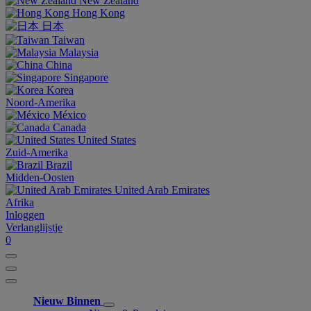
New Zealand
Hong Kong
日本
Taiwan
Malaysia
China
Singapore
Korea
Noord-Amerika
México
Canada
United States
Zuid-Amerika
Brazil
Midden-Oosten
United Arab Emirates
Afrika
Inloggen
Verlanglijstje
0
Nieuw Binnen