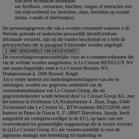
van deze technische informatie.
uw feedback, verzoeken, klachten, vragen of interacties met
ons (bijvoorbeeld uw berichten, chats, berichten op sociale
media, e-mails of telefoontjes).
De persoonsgegevens die van u worden verzameld wanneer u de
Website gebruikt of anderszins persoonlijk identificeerbare
informatie verstrekt, zijn op die manier beschermd en u hebt de
privacyrechten die in paragraaf 8 hieronder worden uitgelegd.
2. WIE VERZAMELT UW GEGEVENS?
De verwerkingsverantwoordelijke voor de e-commercediensten die
via de website worden aangeboden, is Le Creuset BENELUX NV
met maatschappelijke zetel te Le Creuset Benelux NV,
Drukpersstraat 4, 1000 Brussel, België.
Als u ermee instemt om marketingboodschappen van ons te
ontvangen, worden uw gegevens onderdeel van de
consumentendatabase van Le Creuset Group, die als
gegevensbeheerder wordt beheerd door Le Creuset Group AG, met
het kantoor in Hofstrasse 1A,Neuhofstrasse 4 , Baar, Zugo, 6340
Zwitserland (die Le Creuset SL, BTW-nummer B62153630, met
kantoor in Paseo de Gracia 9, 2º, 08007 Barcelona, Spanje, heeft
aangesteld als vertegenwoordiger in de EU), op basis van een
overeenkomst tot gezamenlijke zeggenschap die in wezen voorziet
in (a) Le Creuset Group AG die verantwoordelijk is voor de
algemene strategie met betrekking tot marketing en