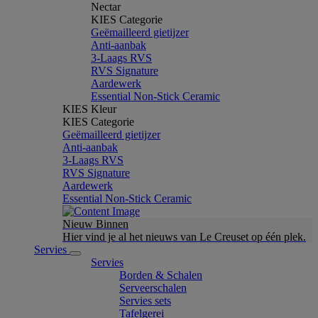
Nectar
KIES Categorie
Geëmailleerd gietijzer
Anti-aanbak
3-Laags RVS
RVS Signature
Aardewerk
Essential Non-Stick Ceramic
KIES Kleur
KIES Categorie
Geëmailleerd gietijzer
Anti-aanbak
3-Laags RVS
RVS Signature
Aardewerk
Essential Non-Stick Ceramic
Nieuw Binnen
Hier vind je al het nieuws van Le Creuset op één plek.
Servies
Servies
Borden & Schalen
Serveerschalen
Servies sets
Tafelgerei