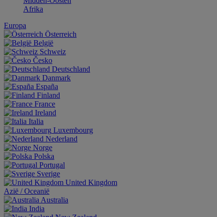
Midden-Oosten
Afrika
Europa
Österreich
België
Schweiz
Česko
Deutschland
Danmark
España
Finland
France
Ireland
Italia
Luxembourg
Nederland
Norge
Polska
Portugal
Sverige
United Kingdom
Aziё / Oceaniё
Australia
India