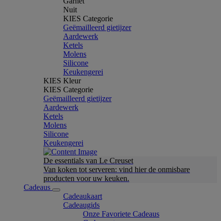
Garnet
Nuit
KIES Categorie
Geëmailleerd gietijzer
Aardewerk
Ketels
Molens
Silicone
Keukengerei
KIES Kleur
KIES Categorie
Geëmailleerd gietijzer
Aardewerk
Ketels
Molens
Silicone
Keukengerei
De essentials van Le Creuset
Van koken tot serveren: vind hier de onmisbare
producten voor uw keuken.
Cadeaus
Cadeaukaart
Cadeaugids
Onze Favoriete Cadeaus