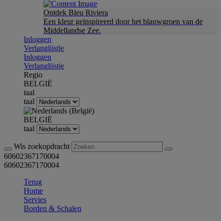
Ontdek Bleu Riviera
Een kleur geïnspireerd door het blauwgroen van de
Middellandse Zee.
Inloggen
Verlanglijstje
Inloggen
Verlanglijstje
Regio
BELGIË
taal
taal
BELGIË
taal
Wis zoekopdracht
60602367170004
60602367170004
Terug
Home
Servies
Borden & Schalen