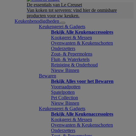
De essentials van Le Creuset
Van koken tot serveren: vind hier de onmisbare
producten voor uw keuken.
Keukenbenodigdheden
Keukengerei & Gadgets
Bekijk Alle Keukenaccessoires
Kookgerei & Messen
Ovenwanten & Keukenschorten
Onderzetters
Zout- & Pepermolens
Fluit- & Waterketels
Reiniging & Onderhoud
Nieuw Binnen
Bewaren
Bekijk Alles voor het Bewaren
Voorraadpotten
Spatelpotten
Pet Collection
Nieuw Binnen
Keukengerei & Gadgets
Bekijk Alle Keukenaccessoires
Kookgerei & Messen
Ovenwanten & Keukenschorten
Onderzetters
Zout- & Pepermolens