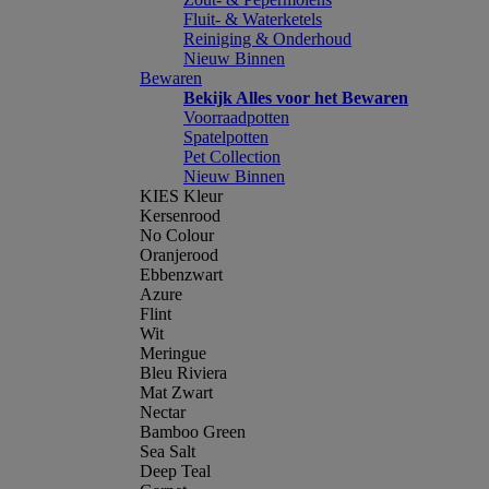
Fluit- & Waterketels
Reiniging & Onderhoud
Nieuw Binnen
Bewaren
Bekijk Alles voor het Bewaren
Voorraadpotten
Spatelpotten
Pet Collection
Nieuw Binnen
KIES Kleur
Kersenrood
No Colour
Oranjerood
Ebbenzwart
Azure
Flint
Wit
Meringue
Bleu Riviera
Mat Zwart
Nectar
Bamboo Green
Sea Salt
Deep Teal