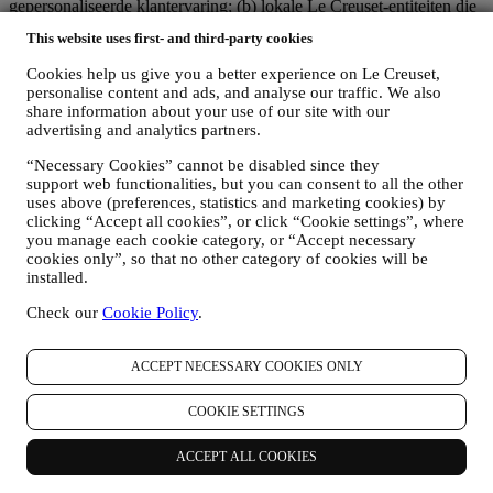
gepersonaliseerde klantervaring; (b) lokale Le Creuset-entiteiten die
profiteren van deze strategie en deze uitvoeren, alsmede
This website uses first- and third-party cookies
onafhankelijk marketingcommunicatie/initiatieven ontwikkelen op
lokaal niveau (binnen een bepaald land); (c) beide gezamenlijk
Cookies help us give you a better experience on Le Creuset,
beheerders die nodig zijn om de verzoeken van uw betrokkene om
personalise content and ads, and analyse our traffic. We also
rechten af te handelen.
share information about your use of our site with our
3. WAAROM VERZAMELEN WIJ DEZE GEGEVENS?
advertising and analytics partners.
Wij kunnen uw gegevens verwerken voor de volgende doeleinden:
“Necessary Cookies” cannot be disabled since they
support web functionalities, but you can consent to all the other
VOOR ONZE WETTELIJKE VERPLICHTINGEN
uses above (preferences, statistics and marketing cookies) by
Mogelijk moeten we bepaalde gegevens over u verwerken om
clicking “Accept all cookies”, or click “Cookie settings”, where
te voldoen aan onze wettelijke verplichtingen en andere
you manage each cookie category, or “Accept necessary
verplichtingen die voortvloeien uit instructies van de overheid.
cookies only”, so that no other category of cookies will be
OM EEN LE CREUSET-ACCOUNT AAN TE MAKEN
installed.
We zullen uw gegevens gebruiken om een Le Creuset-
account aan te maken die u toegang geeft tot een reeks
Check our
Cookie Policy
.
voordelen voor geregistreerde gebruikers, om beter te kunnen
genieten van onze diensten, zoals sneller afrekenen, meerdere
verzendadressen opslaan, bestellingen bekijken en volgen.
ACCEPT NECESSARY COOKIES ONLY
Elke verwerkingsactiviteit is vereist om ons in staat te stellen
deze diensten aan u als Le Creuset-accounthouder te leveren.
COOKIE SETTINGS
OM UW BESTELLINGEN TE BEHEREN EN OM ONZE
PRODUCTEN, DIENSTEN EN ASSISTENTIE AAN U
ACCEPT ALL COOKIES
TE LEVEREN
Wij zullen uw gegevens gebruiken om onze contractuele