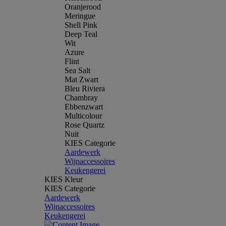
Oranjerood
Meringue
Shell Pink
Deep Teal
Wit
Azure
Flint
Sea Salt
Mat Zwart
Bleu Riviera
Chambray
Ebbenzwart
Multicolour
Rose Quartz
Nuit
KIES Categorie
Aardewerk
Wijnaccessoires
Keukengerei
KIES Kleur
KIES Categorie
Aardewerk
Wijnaccessoires
Keukengerei