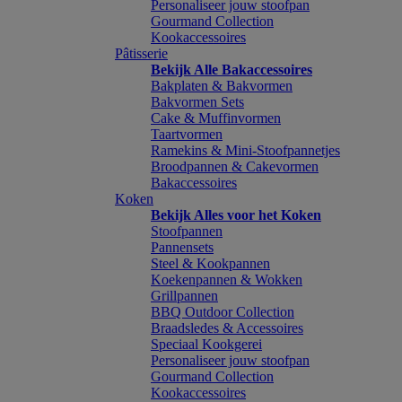
Personaliseer jouw stoofpan
Gourmand Collection
Kookaccessoires
Pâtisserie
Bekijk Alle Bakaccessoires
Bakplaten & Bakvormen
Bakvormen Sets
Cake & Muffinvormen
Taartvormen
Ramekins & Mini-Stoofpannetjes
Broodpannen & Cakevormen
Bakaccessoires
Koken
Bekijk Alles voor het Koken
Stoofpannen
Pannensets
Steel & Kookpannen
Koekenpannen & Wokken
Grillpannen
BBQ Outdoor Collection
Braadsledes & Accessoires
Speciaal Kookgerei
Personaliseer jouw stoofpan
Gourmand Collection
Kookaccessoires