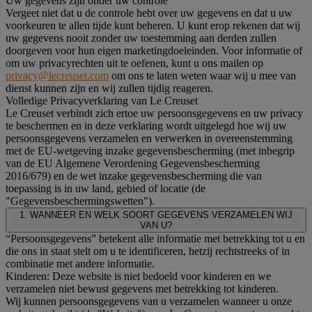
Uw gegevens zijn onder uw controle
Vergeet niet dat u de controle hebt over uw gegevens en dat u uw
voorkeuren te allen tijde kunt beheren. U kunt erop rekenen dat wij
uw gegevens nooit zonder uw toestemming aan derden zullen
doorgeven voor hun eigen marketingdoeleinden. Voor informatie of
om uw privacyrechten uit te oefenen, kunt u ons mailen op
privacy@lecreuset.com
om ons te laten weten waar wij u mee van
dienst kunnen zijn en wij zullen tijdig reageren.
Volledige Privacyverklaring van Le Creuset
Le Creuset verbindt zich ertoe uw persoonsgegevens en uw privacy
te beschermen en in deze verklaring wordt uitgelegd hoe wij uw
persoonsgegevens verzamelen en verwerken in overeenstemming
met de EU-wetgeving inzake gegevensbescherming (met inbegrip
van de EU Algemene Verordening Gegevensbescherming
2016/679) en de wet inzake gegevensbescherming die van
toepassing is in uw land, gebied of locatie (de
"Gegevensbeschermingswetten").
1. WANNEER EN WELK SOORT GEGEVENS VERZAMELEN WIJ
VAN U?
“Persoonsgegevens” betekent alle informatie met betrekking tot u en
die ons in staat stelt om u te identificeren, hetzij rechtstreeks of in
combinatie met andere informatie.
Kinderen: Deze website is niet bedoeld voor kinderen en we
verzamelen niet bewust gegevens met betrekking tot kinderen.
Wij kunnen persoonsgegevens van u verzamelen wanneer u onze