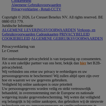
Cookiebeleid
Algemene Gebruiksvoorwaarden
Privacyverklaring - Retail-CCTV
Copyright © 2026, Le Creuset Benelux NV. All rights reserved. BE
0880 053 779.
Juridische Informatie
ALGEMENE LEVERINGSVOORWAARDEN
Verkoop- en
Gebruiksvoorwaarden Cadeaukaarten
PRIVACYBELEID
COOKIEBELEID
ALGEMENE GEBRUIKSVOORWAARDEN
Privacyverklaring van
Le Creuset
Het onderstaande privacybeleid is van toepassing op consumenten.
Als u een zakelijke partner van ons bent, bekijk dan
hier
het B2B-
privacybeleid.
Wij verbinden ons ertoe uw privacy te eerbiedigen en uw
persoonsgegevens te beschermen! Wij zullen altijd open zijn over
hoe en waarom we uw gegevens gebruiken.
Veiligheid bij online aankopen is onze prioriteit
Uw persoonsgegevens worden veilig en strikt vertrouwelijk
behandeld, in overeenstemming met de Europese en nationale
wetgeving inzake gegevensbescherming. Wij weten dat veiligheid
erg belangrijk is bij online aankopen, dus gebruiken wij de nieuwste
technologie om uw persoonsgegevens en creditcardgegevens te