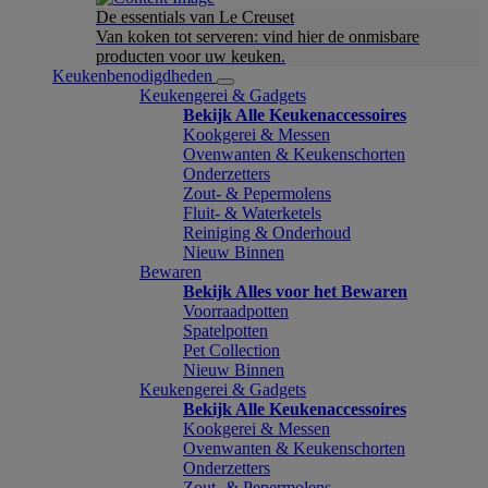
De essentials van Le Creuset
Van koken tot serveren: vind hier de onmisbare
producten voor uw keuken.
Keukenbenodigdheden
Keukengerei & Gadgets
Bekijk Alle Keukenaccessoires
Kookgerei & Messen
Ovenwanten & Keukenschorten
Onderzetters
Zout- & Pepermolens
Fluit- & Waterketels
Reiniging & Onderhoud
Nieuw Binnen
Bewaren
Bekijk Alles voor het Bewaren
Voorraadpotten
Spatelpotten
Pet Collection
Nieuw Binnen
Keukengerei & Gadgets
Bekijk Alle Keukenaccessoires
Kookgerei & Messen
Ovenwanten & Keukenschorten
Onderzetters
Zout- & Pepermolens