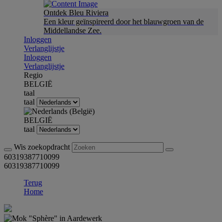
Ontdek Bleu Riviera
Een kleur geïnspireerd door het blauwgroen van de
Middellandse Zee.
Inloggen
Verlanglijstje
Inloggen
Verlanglijstje
Regio
BELGIË
taal
taal
BELGIË
taal
Wis zoekopdracht
60319387710099
60319387710099
Terug
Home