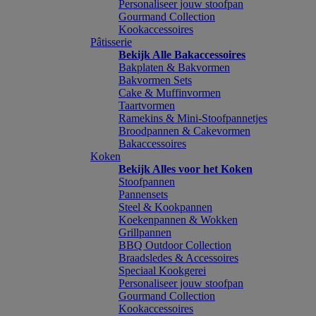
Personaliseer jouw stoofpan
Gourmand Collection
Kookaccessoires
Pâtisserie
Bekijk Alle Bakaccessoires
Bakplaten & Bakvormen
Bakvormen Sets
Cake & Muffinvormen
Taartvormen
Ramekins & Mini-Stoofpannetjes
Broodpannen & Cakevormen
Bakaccessoires
Koken
Bekijk Alles voor het Koken
Stoofpannen
Pannensets
Steel & Kookpannen
Koekenpannen & Wokken
Grillpannen
BBQ Outdoor Collection
Braadsledes & Accessoires
Speciaal Kookgerei
Personaliseer jouw stoofpan
Gourmand Collection
Kookaccessoires