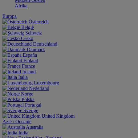
Midden-Oosten
Afrika
Europa
Österreich
België
Schweiz
Česko
Deutschland
Danmark
España
Finland
France
Ireland
Italia
Luxembourg
Nederland
Norge
Polska
Portugal
Sverige
United Kingdom
Aziё / Oceaniё
Australia
India