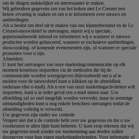
om de dingen makkelijker en interessanter te maken.
Wij gebruiken gegevens om van het koken met Le Creuset een
betere ervaring te maken en om u te informeren over nieuws en
aanbiedingen
Als u beslist om deel uit te maken van ons klantenbestand en de Le
Creuset-nieuwsbrief te ontvangen, sturen wij u speciale,
gepersonaliseerde inhoud en informeren wij u wanneer er nieuwe
producten worden gelanceerd, wanneer er exclusieve aanbiedingen,
showcooking- of komende evenementen zijn, of wanneer er speciale
promoties voor u zijn.
Afmelden:
U kunt het ontvangen van onze marketingcommunicatie op elk
moment kosteloos stopzetten via de methoden die bij de
communicatie worden weergegeven (bijvoorbeeld om u af te
melden voor de nieuwsbrief kunt u klikken op de afmeldlink
onderaan elke e-mail). Als u een van onze marketingactiviteiten wilt
stopzetten, kunt u in ieder geval een e-mail sturen naar
.
Uw
afmelding zal zo snel mogelijk worden verwerkt, maar in sommige
omstandigheden kunt u nog enkele berichten ontvangen totdat de
afmelding volledig is verwerkt.
Uw gegevens zijn onder uw controle
Vergeet niet dat u de controle hebt over uw gegevens en dat u uw
voorkeuren te allen tijde kunt beheren. U kunt erop rekenen dat wij
uw gegevens nooit zonder uw toestemming aan derden zullen
doorgeven voor hun eigen marketingdoeleinden. Voor informatie of