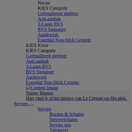
Nectar
KIES Categorie
Geëmailleerd gietijzer
Anti-aanbak
3-Laags RVS
RVS Signature
Aardewerk
Essential Non-Stick Ceramic
KIES Kleur
KIES Categorie
Geëmailleerd gietijzer
Anti-aanbak
3-Laags RVS
RVS Signature
Aardewerk
Essential Non-Stick Ceramic
Nieuw Binnen
Hier vind je al het nieuws van Le Creuset op één plek.
Servies
Servies
Borden & Schalen
Serveerschalen
Servies sets
Tafelgerei