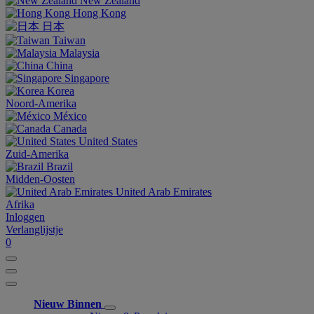
New Zealand
Hong Kong
日本
Taiwan
Malaysia
China
Singapore
Korea
Noord-Amerika
México
Canada
United States
Zuid-Amerika
Brazil
Midden-Oosten
United Arab Emirates
Afrika
Inloggen
Verlanglijstje
0
Nieuw Binnen