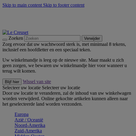
Skip to main content
Skip to footer content
Zomerse buitenmomenten met de BBQ Outdoor Collectie &
Thyme -
Shop Nu
De essentials van Le Creuset -
Ontdek Nu
Nieuwsbrieven: Registreer en bespaar 10%! -
Schrijf je nu in
Zoeken
Verwijder
Zorg ervoor dat uw wachtwoord sterk is, met minimaal 8 tekens,
inclusief een hoofdletter en een speciaal teken.
Uw winkelmandje is leeg op de nieuwe site. Maar maakt u zich
geen zorgen, we bewaren uw winkelmandje hier voor wanneer u
terug wilt komen.
Wissel van site
Blijf hier
Selecteer uw locatie
Selecteer uw locatie
Door uw locatie te veranderen, zal de inhoud van uw winkelwagen
worden verwijderd. Online gekochte artikelen kunnen alleen naar
het geselecteerde land worden verzonden.
Europa
Aziё / Oceaniё
Noord-Amerika
Zuid-Amerika