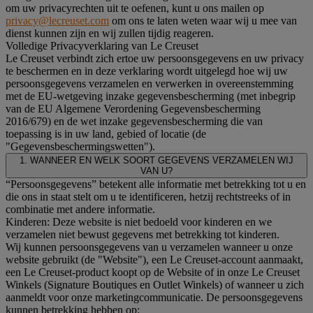
om uw privacyrechten uit te oefenen, kunt u ons mailen op
privacy@lecreuset.com
om ons te laten weten waar wij u mee van
dienst kunnen zijn en wij zullen tijdig reageren.
Volledige Privacyverklaring van Le Creuset
Le Creuset verbindt zich ertoe uw persoonsgegevens en uw privacy
te beschermen en in deze verklaring wordt uitgelegd hoe wij uw
persoonsgegevens verzamelen en verwerken in overeenstemming
met de EU-wetgeving inzake gegevensbescherming (met inbegrip
van de EU Algemene Verordening Gegevensbescherming
2016/679) en de wet inzake gegevensbescherming die van
toepassing is in uw land, gebied of locatie (de
"Gegevensbeschermingswetten").
1. WANNEER EN WELK SOORT GEGEVENS VERZAMELEN WIJ
VAN U?
“Persoonsgegevens” betekent alle informatie met betrekking tot u en
die ons in staat stelt om u te identificeren, hetzij rechtstreeks of in
combinatie met andere informatie.
Kinderen: Deze website is niet bedoeld voor kinderen en we
verzamelen niet bewust gegevens met betrekking tot kinderen.
Wij kunnen persoonsgegevens van u verzamelen wanneer u onze
website gebruikt (de "Website"), een Le Creuset-account aanmaakt,
een Le Creuset-product koopt op de Website of in onze Le Creuset
Winkels (Signature Boutiques en Outlet Winkels) of wanneer u zich
aanmeldt voor onze marketingcommunicatie. De persoonsgegevens
kunnen betrekking hebben op: