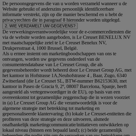
De persoonsgegevens die van u worden verzameld wanneer u de
Website gebruikt of anderszins persoonlijk identificeerbare
informatie verstrekt, zijn op die manier beschermd en u hebt de
privacyrechten die in paragraaf 8 hieronder worden uitgelegd.
2. WIE VERZAMELT UW GEGEVENS?
De verwerkingsverantwoordelijke voor de e-commercediensten die
via de website worden aangeboden, is Le Creuset BENELUX NV
met maatschappelijke zetel te Le Creuset Benelux NV,
Drukpersstraat 4, 1000 Brussel, België.
Als u ermee instemt om marketingboodschappen van ons te
ontvangen, worden uw gegevens onderdeel van de
consumentendatabase van Le Creuset Group, die als
gegevensbeheerder wordt beheerd door Le Creuset Group AG, met
het kantoor in Hofstrasse 1A,Neuhofstrasse 4 , Baar, Zugo, 6340
Zwitserland (die Le Creuset SL, BTW-nummer B62153630, met
kantoor in Paseo de Gracia 9, 2º, 08007 Barcelona, Spanje, heeft
aangesteld als vertegenwoordiger in de EU), op basis van een
overeenkomst tot gezamenlijke zeggenschap die in wezen voorziet
in (a) Le Creuset Group AG die verantwoordelijk is voor de
algemene strategie met betrekking tot marketing en
gepersonaliseerde klantervaring; (b) lokale Le Creuset-entiteiten die
profiteren van deze strategie en deze uitvoeren, alsmede
onafhankelijk marketingcommunicatie/initiatieven ontwikkelen op
lokaal niveau (binnen een bepaald land); (c) beide gezamenlijk
beheerders die nodig zijn om de verzoeken van uw betrokkene om