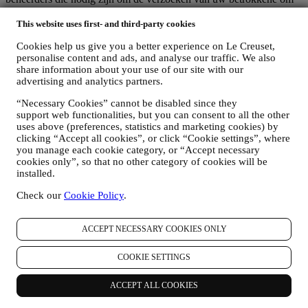
rechten af te handelen.
This website uses first- and third-party cookies
3. WAAROM VERZAMELEN WIJ DEZE GEGEVENS?
Wij kunnen uw gegevens verwerken voor de volgende doeleinden:
Cookies help us give you a better experience on Le Creuset,
personalise content and ads, and analyse our traffic. We also
VOOR ONZE WETTELIJKE VERPLICHTINGEN
share information about your use of our site with our
Mogelijk moeten we bepaalde gegevens over u verwerken om
advertising and analytics partners.
te voldoen aan onze wettelijke verplichtingen en andere
verplichtingen die voortvloeien uit instructies van de overheid.
“Necessary Cookies” cannot be disabled since they
OM EEN LE CREUSET-ACCOUNT AAN TE MAKEN
support web functionalities, but you can consent to all the other
We zullen uw gegevens gebruiken om een Le Creuset-
uses above (preferences, statistics and marketing cookies) by
account aan te maken die u toegang geeft tot een reeks
clicking “Accept all cookies”, or click “Cookie settings”, where
voordelen voor geregistreerde gebruikers, om beter te kunnen
you manage each cookie category, or “Accept necessary
genieten van onze diensten, zoals sneller afrekenen, meerdere
cookies only”, so that no other category of cookies will be
verzendadressen opslaan, bestellingen bekijken en volgen.
installed.
Elke verwerkingsactiviteit is vereist om ons in staat te stellen
Check our
Cookie Policy
.
deze diensten aan u als Le Creuset-accounthouder te leveren.
OM UW BESTELLINGEN TE BEHEREN EN OM ONZE
PRODUCTEN, DIENSTEN EN ASSISTENTIE AAN U
ACCEPT NECESSARY COOKIES ONLY
TE LEVEREN
Wij zullen uw gegevens gebruiken om onze contractuele
COOKIE SETTINGS
relatie met u, uw aankoop van producten op de Website, uw
gebruik van de Website, eventuele latere hulp na de verkoop
of uw deelname aan onze wedstrijden te beheren. Mogelijk
ACCEPT ALL COOKIES
moeten we bepaalde gegevens over u verwerken voor onze