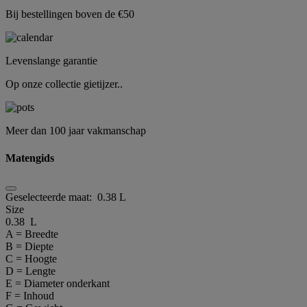
Bij bestellingen boven de €50
Levenslange garantie
Op onze collectie gietijzer..
Meer dan 100 jaar vakmanschap
Matengids
Geselecteerde maat:
0.38 L
Size
0.38 L
A = Breedte
B = Diepte
C = Hoogte
D = Lengte
E = Diameter onderkant
F = Inhoud