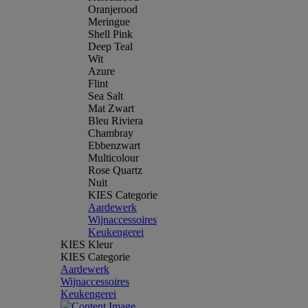
Oranjerood
Meringue
Shell Pink
Deep Teal
Wit
Azure
Flint
Sea Salt
Mat Zwart
Bleu Riviera
Chambray
Ebbenzwart
Multicolour
Rose Quartz
Nuit
KIES Categorie
Aardewerk
Wijnaccessoires
Keukengerei
KIES Kleur
KIES Categorie
Aardewerk
Wijnaccessoires
Keukengerei