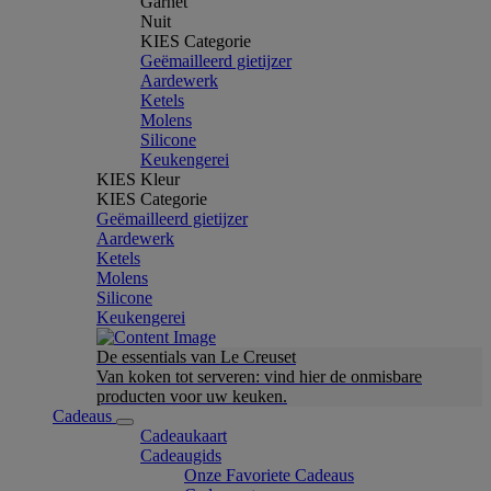
Garnet
Nuit
KIES Categorie
Geëmailleerd gietijzer
Aardewerk
Ketels
Molens
Silicone
Keukengerei
KIES Kleur
KIES Categorie
Geëmailleerd gietijzer
Aardewerk
Ketels
Molens
Silicone
Keukengerei
De essentials van Le Creuset
Van koken tot serveren: vind hier de onmisbare
producten voor uw keuken.
Cadeaus
Cadeaukaart
Cadeaugids
Onze Favoriete Cadeaus