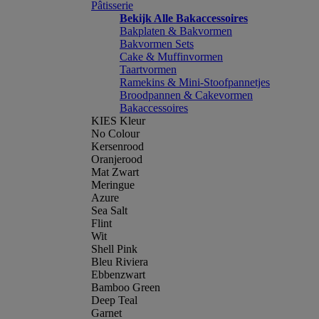
Pâtisserie
Bekijk Alle Bakaccessoires
Bakplaten & Bakvormen
Bakvormen Sets
Cake & Muffinvormen
Taartvormen
Ramekins & Mini-Stoofpannetjes
Broodpannen & Cakevormen
Bakaccessoires
KIES Kleur
No Colour
Kersenrood
Oranjerood
Mat Zwart
Meringue
Azure
Sea Salt
Flint
Wit
Shell Pink
Bleu Riviera
Ebbenzwart
Bamboo Green
Deep Teal
Garnet