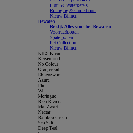
Fluit- & Waterketels
Reiniging & Onderhoud
Nieuw Binnen
Bewaren
Bekijk Alles voor het Bewaren
Voorraadpotten
Spatelpotten
Pet Collection
Nieuw Binnen
KIES Kleur
Kersenrood
No Colour
Oranjerood
Ebbenzwart
Azure
Flint
Wit
Meringue
Bleu Riviera
Mat Zwart
Nectar
Bamboo Green
Sea Salt
Deep Teal