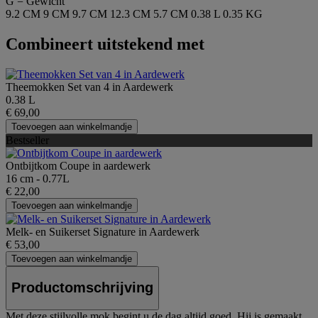
G = Gewicht
9.2 CM
9 CM
9.7 CM
12.3 CM
5.7 CM
0.38 L
0.35 KG
Combineert uitstekend met
Theemokken Set van 4 in Aardewerk
0.38 L
€ 69,00
Toevoegen aan winkelmandje
Bestseller
Ontbijtkom Coupe in aardewerk
16 cm - 0.77L
€ 22,00
Toevoegen aan winkelmandje
Melk- en Suikerset Signature in Aardewerk
€ 53,00
Toevoegen aan winkelmandje
Productomschrijving
Met deze stijlvolle mok begint u de dag altijd goed. Hij is gemaakt