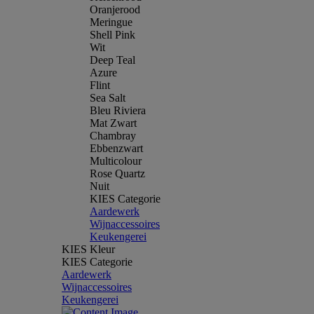
Oranjerood
Meringue
Shell Pink
Wit
Deep Teal
Azure
Flint
Sea Salt
Bleu Riviera
Mat Zwart
Chambray
Ebbenzwart
Multicolour
Rose Quartz
Nuit
KIES Categorie
Aardewerk
Wijnaccessoires
Keukengerei
KIES Kleur
KIES Categorie
Aardewerk
Wijnaccessoires
Keukengerei