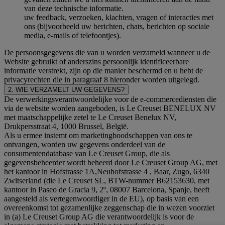
van deze technische informatie.
uw feedback, verzoeken, klachten, vragen of interacties met
ons (bijvoorbeeld uw berichten, chats, berichten op sociale
media, e-mails of telefoontjes).
De persoonsgegevens die van u worden verzameld wanneer u de
Website gebruikt of anderszins persoonlijk identificeerbare
informatie verstrekt, zijn op die manier beschermd en u hebt de
privacyrechten die in paragraaf 8 hieronder worden uitgelegd.
2. WIE VERZAMELT UW GEGEVENS?
De verwerkingsverantwoordelijke voor de e-commercediensten die
via de website worden aangeboden, is Le Creuset BENELUX NV
met maatschappelijke zetel te Le Creuset Benelux NV,
Drukpersstraat 4, 1000 Brussel, België.
Als u ermee instemt om marketingboodschappen van ons te
ontvangen, worden uw gegevens onderdeel van de
consumentendatabase van Le Creuset Group, die als
gegevensbeheerder wordt beheerd door Le Creuset Group AG, met
het kantoor in Hofstrasse 1A,Neuhofstrasse 4 , Baar, Zugo, 6340
Zwitserland (die Le Creuset SL, BTW-nummer B62153630, met
kantoor in Paseo de Gracia 9, 2º, 08007 Barcelona, Spanje, heeft
aangesteld als vertegenwoordiger in de EU), op basis van een
overeenkomst tot gezamenlijke zeggenschap die in wezen voorziet
in (a) Le Creuset Group AG die verantwoordelijk is voor de