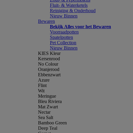
Fluit- & Waterketels
Reiniging & Onderhoud
Nieuw Binnen
Bewaren
Bekijk Alles voor het Bewaren
Voorraadpotten
Spatelpotten
Pet Collection
Nieuw Binnen
KIES Kleur
Kersenrood
No Colour
Oranjerood
Ebbenzwart
Azure
Flint
Wit
Meringue
Bleu Riviera
Mat Zwart
Nectar
Sea Salt
Bamboo Green
Deep Teal