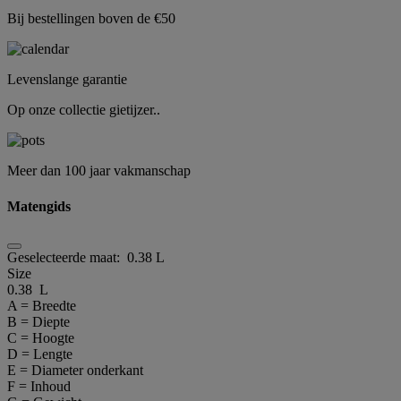
Bij bestellingen boven de €50
Levenslange garantie
Op onze collectie gietijzer..
Meer dan 100 jaar vakmanschap
Matengids
Geselecteerde maat:
0.38 L
Size
0.38 L
A = Breedte
B = Diepte
C = Hoogte
D = Lengte
E = Diameter onderkant
F = Inhoud