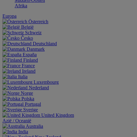
Midden-Oosten
Afrika
Europa
Österreich
België
Schweiz
Česko
Deutschland
Danmark
España
Finland
France
Ireland
Italia
Luxembourg
Nederland
Norge
Polska
Portugal
Sverige
United Kingdom
Aziё / Oceaniё
Australia
India