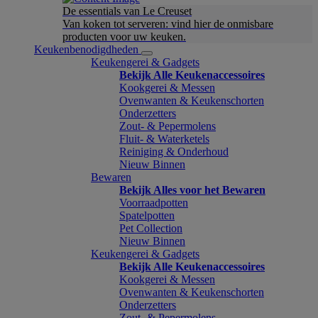
De essentials van Le Creuset
Van koken tot serveren: vind hier de onmisbare
producten voor uw keuken.
Keukenbenodigdheden
Keukengerei & Gadgets
Bekijk Alle Keukenaccessoires
Kookgerei & Messen
Ovenwanten & Keukenschorten
Onderzetters
Zout- & Pepermolens
Fluit- & Waterketels
Reiniging & Onderhoud
Nieuw Binnen
Bewaren
Bekijk Alles voor het Bewaren
Voorraadpotten
Spatelpotten
Pet Collection
Nieuw Binnen
Keukengerei & Gadgets
Bekijk Alle Keukenaccessoires
Kookgerei & Messen
Ovenwanten & Keukenschorten
Onderzetters
Zout- & Pepermolens