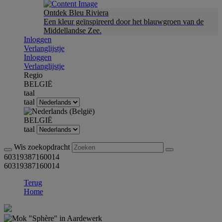
Ontdek Bleu Riviera
Een kleur geïnspireerd door het blauwgroen van de
Middellandse Zee.
Inloggen
Verlanglijstje
Inloggen
Verlanglijstje
Regio
BELGIË
taal
taal
BELGIË
taal
Wis zoekopdracht
60319387160014
60319387160014
Terug
Home