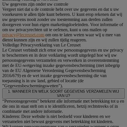
Uw gegevens zijn onder uw controle
Vergeet niet dat u de controle hebt over uw gegevens en dat u uw
voorkeuren te allen tijde kunt beheren. U kunt erop rekenen dat wij
uw gegevens nooit zonder uw toestemming aan derden zullen
doorgeven voor hun eigen marketingdoeleinden. Voor informatie of
om uw privacyrechten uit te oefenen, kunt u ons mailen op
privacy@lecreuset.com
om ons te laten weten waar wij u mee van
dienst kunnen zijn en wij zullen tijdig reageren.
Volledige Privacyverklaring van Le Creuset
Le Creuset verbindt zich ertoe uw persoonsgegevens en uw privacy
te beschermen en in deze verklaring wordt uitgelegd hoe wij uw
persoonsgegevens verzamelen en verwerken in overeenstemming
met de EU-wetgeving inzake gegevensbescherming (met inbegrip
van de EU Algemene Verordening Gegevensbescherming
2016/679) en de wet inzake gegevensbescherming die van
toepassing is in uw land, gebied of locatie (de
"Gegevensbeschermingswetten").
1. WANNEER EN WELK SOORT GEGEVENS VERZAMELEN WIJ
VAN U?
“Persoonsgegevens” betekent alle informatie met betrekking tot u en
die ons in staat stelt om u te identificeren, hetzij rechtstreeks of in
combinatie met andere informatie.
Kinderen: Deze website is niet bedoeld voor kinderen en we
verzamelen niet bewust gegevens met betrekking tot kinderen.
Wij kunnen persoonsgegevens van u verzamelen wanneer u onze