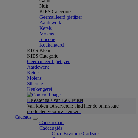
Garnet
Nuit
KIES Categorie
Geëmailleerd gietijzer
Aardewerk
Ketels
Molens
Silicone
Keukengerei
KIES Kleur
KIES Categorie
Geëmailleerd gietijzer
Aardewerk
Ketels
Molens
Silicone
Keukengerei
De essentials van Le Creuset
Van koken tot serveren: vind hier de onmisbare
producten voor uw keuken.
Cadeaus
Cadeaukaart
Cadeaugids
Onze Favoriete Cadeaus