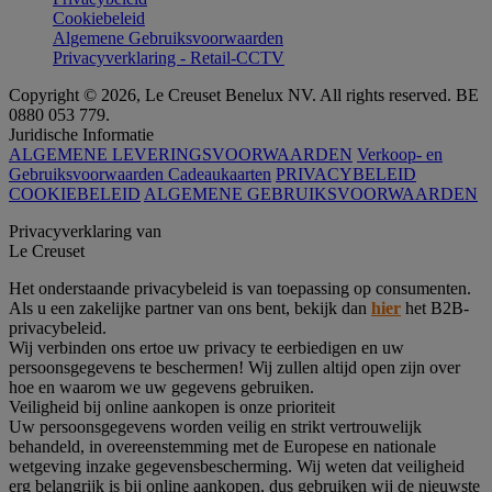
Cookiebeleid
Algemene Gebruiksvoorwaarden
Privacyverklaring - Retail-CCTV
Copyright © 2026, Le Creuset Benelux NV. All rights reserved. BE
0880 053 779.
Juridische Informatie
ALGEMENE LEVERINGSVOORWAARDEN
Verkoop- en
Gebruiksvoorwaarden Cadeaukaarten
PRIVACYBELEID
COOKIEBELEID
ALGEMENE GEBRUIKSVOORWAARDEN
Privacyverklaring van
Le Creuset
Het onderstaande privacybeleid is van toepassing op consumenten.
Als u een zakelijke partner van ons bent, bekijk dan
hier
het B2B-
privacybeleid.
Wij verbinden ons ertoe uw privacy te eerbiedigen en uw
persoonsgegevens te beschermen! Wij zullen altijd open zijn over
hoe en waarom we uw gegevens gebruiken.
Veiligheid bij online aankopen is onze prioriteit
Uw persoonsgegevens worden veilig en strikt vertrouwelijk
behandeld, in overeenstemming met de Europese en nationale
wetgeving inzake gegevensbescherming. Wij weten dat veiligheid
erg belangrijk is bij online aankopen, dus gebruiken wij de nieuwste