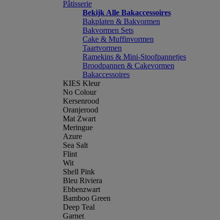
Pâtisserie
Bekijk Alle Bakaccessoires
Bakplaten & Bakvormen
Bakvormen Sets
Cake & Muffinvormen
Taartvormen
Ramekins & Mini-Stoofpannetjes
Broodpannen & Cakevormen
Bakaccessoires
KIES Kleur
No Colour
Kersenrood
Oranjerood
Mat Zwart
Meringue
Azure
Sea Salt
Flint
Wit
Shell Pink
Bleu Riviera
Ebbenzwart
Bamboo Green
Deep Teal
Garnet