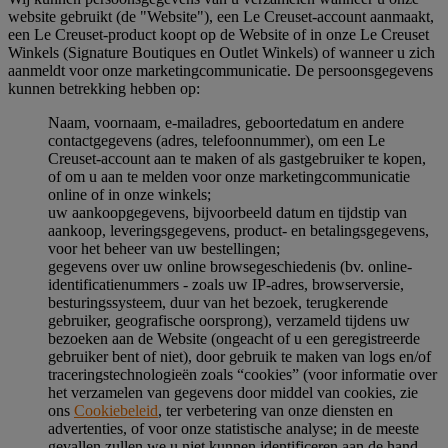
website gebruikt (de "Website"), een Le Creuset-account aanmaakt,
een Le Creuset-product koopt op de Website of in onze Le Creuset
Winkels (Signature Boutiques en Outlet Winkels) of wanneer u zich
aanmeldt voor onze marketingcommunicatie. De persoonsgegevens
kunnen betrekking hebben op:
Naam, voornaam, e-mailadres, geboortedatum en andere
contactgegevens (adres, telefoonnummer), om een Le
Creuset-account aan te maken of als gastgebruiker te kopen,
of om u aan te melden voor onze marketingcommunicatie
online of in onze winkels;
uw aankoopgegevens, bijvoorbeeld datum en tijdstip van
aankoop, leveringsgegevens, product- en betalingsgegevens,
voor het beheer van uw bestellingen;
gegevens over uw online browsegeschiedenis (bv. online-
identificatienummers - zoals uw IP-adres, browserversie,
besturingssysteem, duur van het bezoek, terugkerende
gebruiker, geografische oorsprong), verzameld tijdens uw
bezoeken aan de Website (ongeacht of u een geregistreerde
gebruiker bent of niet), door gebruik te maken van logs en/of
traceringstechnologieën zoals “cookies” (voor informatie over
het verzamelen van gegevens door middel van cookies, zie
ons
Cookiebeleid
, ter verbetering van onze diensten en
advertenties, of voor onze statistische analyse; in de meeste
gevallen zullen we u niet kunnen identificeren aan de hand