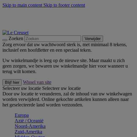
Skip to main content
Skip to footer content
Zomerse buitenmomenten met de BBQ Outdoor Collectie &
Thyme -
Shop Nu
De essentials van Le Creuset -
Ontdek Nu
Nieuwsbrieven: Registreer en bespaar 10%! -
Schrijf je nu in
Zoeken
Verwijder
Zorg ervoor dat uw wachtwoord sterk is, met minimaal 8 tekens,
inclusief een hoofdletter en een speciaal teken.
Uw winkelmandje is leeg op de nieuwe site. Maar maakt u zich
geen zorgen, we bewaren uw winkelmandje hier voor wanneer u
terug wilt komen.
Wissel van site
Blijf hier
Selecteer uw locatie
Selecteer uw locatie
Door uw locatie te veranderen, zal de inhoud van uw winkelwagen
worden verwijderd. Online gekochte artikelen kunnen alleen naar
het geselecteerde land worden verzonden.
Europa
Aziё / Oceaniё
Noord-Amerika
Zuid-Amerika