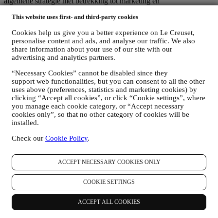
algemene strategie met betrekking tot marketing en
gepersonaliseerde klantervaring; (b) lokale Le Creuset-entiteiten die
This website uses first- and third-party cookies
profiteren van deze strategie en deze uitvoeren, alsmede
onafhankelijk marketingcommunicatie/initiatieven ontwikkelen op
Cookies help us give you a better experience on Le Creuset,
lokaal niveau (binnen een bepaald land); (c) beide gezamenlijk
personalise content and ads, and analyse our traffic. We also
beheerders die nodig zijn om de verzoeken van uw betrokkene om
share information about your use of our site with our
rechten af te handelen.
advertising and analytics partners.
3. WAAROM VERZAMELEN WIJ DEZE GEGEVENS?
Wij kunnen uw gegevens verwerken voor de volgende doeleinden:
“Necessary Cookies” cannot be disabled since they
support web functionalities, but you can consent to all the other
VOOR ONZE WETTELIJKE VERPLICHTINGEN
uses above (preferences, statistics and marketing cookies) by
Mogelijk moeten we bepaalde gegevens over u verwerken om
clicking “Accept all cookies”, or click “Cookie settings”, where
te voldoen aan onze wettelijke verplichtingen en andere
you manage each cookie category, or “Accept necessary
cookies only”, so that no other category of cookies will be
verplichtingen die voortvloeien uit instructies van de overheid.
installed.
OM EEN LE CREUSET-ACCOUNT AAN TE MAKEN
We zullen uw gegevens gebruiken om een Le Creuset-
Check our
Cookie Policy
.
account aan te maken die u toegang geeft tot een reeks
voordelen voor geregistreerde gebruikers, om beter te kunnen
genieten van onze diensten, zoals sneller afrekenen, meerdere
ACCEPT NECESSARY COOKIES ONLY
verzendadressen opslaan, bestellingen bekijken en volgen.
Elke verwerkingsactiviteit is vereist om ons in staat te stellen
COOKIE SETTINGS
deze diensten aan u als Le Creuset-accounthouder te leveren.
OM UW BESTELLINGEN TE BEHEREN EN OM ONZE
PRODUCTEN, DIENSTEN EN ASSISTENTIE AAN U
ACCEPT ALL COOKIES
TE LEVEREN