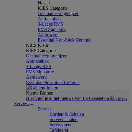
Nectar
KIES Categorie
Geëmailleerd gietijzer
Anti-aanbak
3-Laags RVS
RVS Signature
Aardewerk
Essential Non-Stick Ceramic
KIES Kleur
KIES Categorie
Geëmailleerd gietijzer
Anti-aanbak
3-Laags RVS
RVS Signature
Aardewerk
Essential Non-Stick Ceramic
Nieuw Binnen
Hier vind je al het nieuws van Le Creuset op één plek.
Servies
Servies
Borden & Schalen
Serveerschalen
Servies sets
Tafelgerei