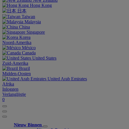
New Zealand
Hong Kong
日本
Taiwan
Malaysia
China
Singapore
Korea
Noord-Amerika
México
Canada
United States
Zuid-Amerika
Brazil
Midden-Oosten
United Arab Emirates
Afrika
Inloggen
Verlanglijstje
0
Nieuw Binnen