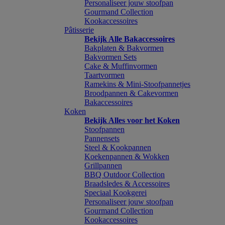
Personaliseer jouw stoofpan
Gourmand Collection
Kookaccessoires
Pâtisserie
Bekijk Alle Bakaccessoires
Bakplaten & Bakvormen
Bakvormen Sets
Cake & Muffinvormen
Taartvormen
Ramekins & Mini-Stoofpannetjes
Broodpannen & Cakevormen
Bakaccessoires
Koken
Bekijk Alles voor het Koken
Stoofpannen
Pannensets
Steel & Kookpannen
Koekenpannen & Wokken
Grillpannen
BBQ Outdoor Collection
Braadsledes & Accessoires
Speciaal Kookgerei
Personaliseer jouw stoofpan
Gourmand Collection
Kookaccessoires