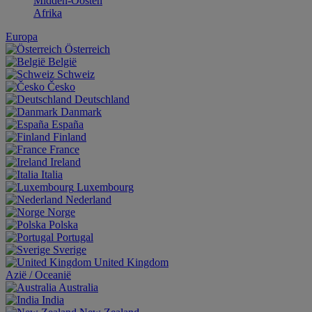
Midden-Oosten
Afrika
Europa
Österreich
België
Schweiz
Česko
Deutschland
Danmark
España
Finland
France
Ireland
Italia
Luxembourg
Nederland
Norge
Polska
Portugal
Sverige
United Kingdom
Aziё / Oceaniё
Australia
India