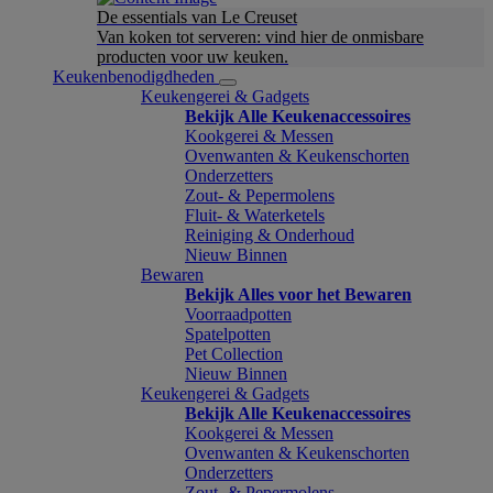
De essentials van Le Creuset
Van koken tot serveren: vind hier de onmisbare
producten voor uw keuken.
Keukenbenodigdheden
Keukengerei & Gadgets
Bekijk Alle Keukenaccessoires
Kookgerei & Messen
Ovenwanten & Keukenschorten
Onderzetters
Zout- & Pepermolens
Fluit- & Waterketels
Reiniging & Onderhoud
Nieuw Binnen
Bewaren
Bekijk Alles voor het Bewaren
Voorraadpotten
Spatelpotten
Pet Collection
Nieuw Binnen
Keukengerei & Gadgets
Bekijk Alle Keukenaccessoires
Kookgerei & Messen
Ovenwanten & Keukenschorten
Onderzetters
Zout- & Pepermolens