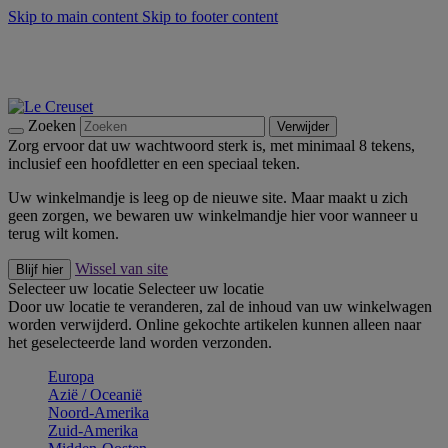
Skip to main content
Skip to footer content
Zomerse buitenmomenten met de BBQ Outdoor Collectie &
Thyme -
Shop Nu
De essentials van Le Creuset -
Ontdek Nu
Nieuwsbrieven: Registreer en bespaar 10%! -
Schrijf je nu in
Zoeken
Verwijder
Zorg ervoor dat uw wachtwoord sterk is, met minimaal 8 tekens,
inclusief een hoofdletter en een speciaal teken.
Uw winkelmandje is leeg op de nieuwe site. Maar maakt u zich
geen zorgen, we bewaren uw winkelmandje hier voor wanneer u
terug wilt komen.
Wissel van site
Blijf hier
Selecteer uw locatie
Selecteer uw locatie
Door uw locatie te veranderen, zal de inhoud van uw winkelwagen
worden verwijderd. Online gekochte artikelen kunnen alleen naar
het geselecteerde land worden verzonden.
Europa
Aziё / Oceaniё
Noord-Amerika
Zuid-Amerika