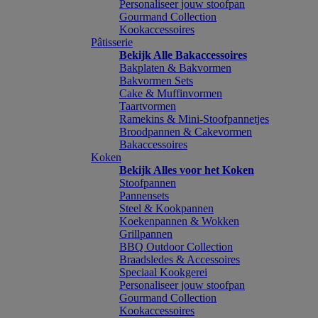
Personaliseer jouw stoofpan
Gourmand Collection
Kookaccessoires
Pâtisserie
Bekijk Alle Bakaccessoires
Bakplaten & Bakvormen
Bakvormen Sets
Cake & Muffinvormen
Taartvormen
Ramekins & Mini-Stoofpannetjes
Broodpannen & Cakevormen
Bakaccessoires
Koken
Bekijk Alles voor het Koken
Stoofpannen
Pannensets
Steel & Kookpannen
Koekenpannen & Wokken
Grillpannen
BBQ Outdoor Collection
Braadsledes & Accessoires
Speciaal Kookgerei
Personaliseer jouw stoofpan
Gourmand Collection
Kookaccessoires