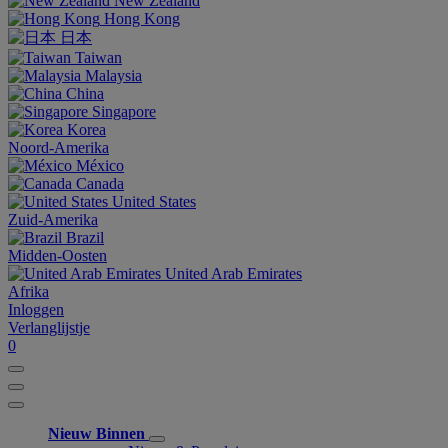
New Zealand
Hong Kong
日本
Taiwan
Malaysia
China
Singapore
Korea
Noord-Amerika
México
Canada
United States
Zuid-Amerika
Brazil
Midden-Oosten
United Arab Emirates
Afrika
Inloggen
Verlanglijstje
0
Nieuw Binnen