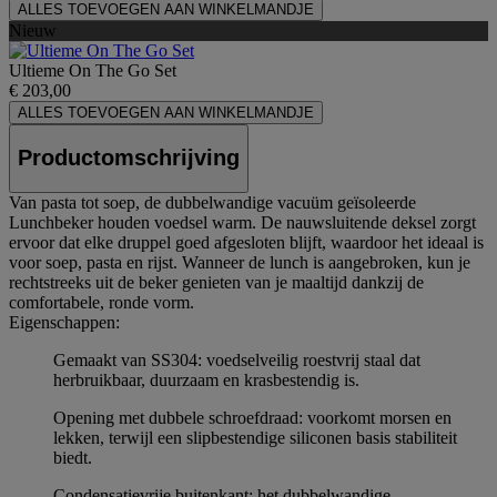
ALLES TOEVOEGEN AAN WINKELMANDJE
Nieuw
Ultieme On The Go Set
€ 203,00
ALLES TOEVOEGEN AAN WINKELMANDJE
Productomschrijving
Van pasta tot soep, de dubbelwandige vacuüm geïsoleerde
Lunchbeker houden voedsel warm. De nauwsluitende deksel zorgt
ervoor dat elke druppel goed afgesloten blijft, waardoor het ideaal is
voor soep, pasta en rijst. Wanneer de lunch is aangebroken, kun je
rechtstreeks uit de beker genieten van je maaltijd dankzij de
comfortabele, ronde vorm.
Eigenschappen:
Gemaakt van SS304: voedselveilig roestvrij staal dat
herbruikbaar, duurzaam en krasbestendig is.
Opening met dubbele schroefdraad: voorkomt morsen en
lekken, terwijl een slipbestendige siliconen basis stabiliteit
biedt.
Condensatievrije buitenkant: het dubbelwandige