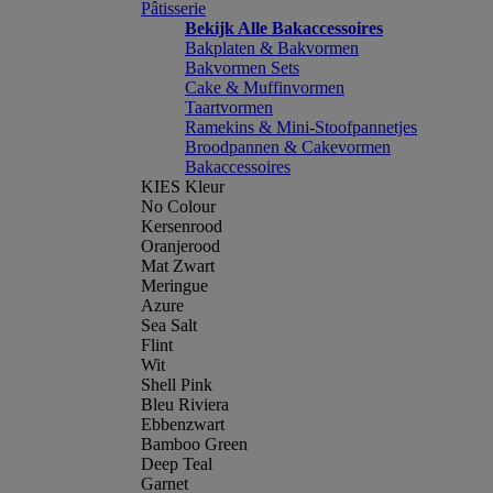
Pâtisserie
Bekijk Alle Bakaccessoires
Bakplaten & Bakvormen
Bakvormen Sets
Cake & Muffinvormen
Taartvormen
Ramekins & Mini-Stoofpannetjes
Broodpannen & Cakevormen
Bakaccessoires
KIES Kleur
No Colour
Kersenrood
Oranjerood
Mat Zwart
Meringue
Azure
Sea Salt
Flint
Wit
Shell Pink
Bleu Riviera
Ebbenzwart
Bamboo Green
Deep Teal
Garnet