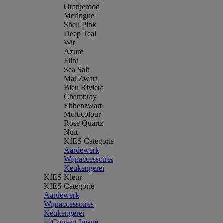
Oranjerood
Meringue
Shell Pink
Deep Teal
Wit
Azure
Flint
Sea Salt
Mat Zwart
Bleu Riviera
Chambray
Ebbenzwart
Multicolour
Rose Quartz
Nuit
KIES Categorie
Aardewerk
Wijnaccessoires
Keukengerei
KIES Kleur
KIES Categorie
Aardewerk
Wijnaccessoires
Keukengerei