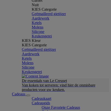
Garnet
Nuit
KIES Categorie
Geëmailleerd gietijzer
Aardewerk
Ketels
Molens
Silicone
Keukengerei
KIES Kleur
KIES Categorie
Geëmailleerd gietijzer
Aardewerk
Ketels
Molens
Silicone
Keukengerei
De essentials van Le Creuset
Van koken tot serveren: vind hier de onmisbare
producten voor uw keuken.
Cadeaus
Cadeaukaart
Cadeaugids
Onze Favoriete Cadeaus