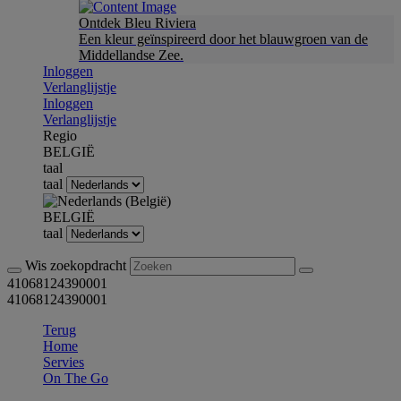
Ontdek Bleu Riviera
Een kleur geïnspireerd door het blauwgroen van de
Middellandse Zee.
Inloggen
Verlanglijstje
Inloggen
Verlanglijstje
Regio
BELGIË
taal
taal
BELGIË
taal
Wis zoekopdracht
41068124390001
41068124390001
Terug
Home
Servies
On The Go