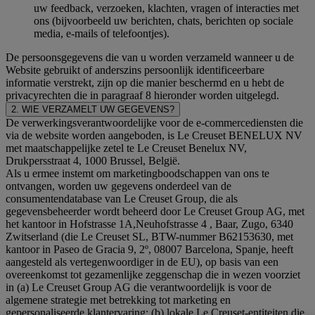
uw feedback, verzoeken, klachten, vragen of interacties met
ons (bijvoorbeeld uw berichten, chats, berichten op sociale
media, e-mails of telefoontjes).
De persoonsgegevens die van u worden verzameld wanneer u de
Website gebruikt of anderszins persoonlijk identificeerbare
informatie verstrekt, zijn op die manier beschermd en u hebt de
privacyrechten die in paragraaf 8 hieronder worden uitgelegd.
2. WIE VERZAMELT UW GEGEVENS?
De verwerkingsverantwoordelijke voor de e-commercediensten die
via de website worden aangeboden, is Le Creuset BENELUX NV
met maatschappelijke zetel te Le Creuset Benelux NV,
Drukpersstraat 4, 1000 Brussel, België.
Als u ermee instemt om marketingboodschappen van ons te
ontvangen, worden uw gegevens onderdeel van de
consumentendatabase van Le Creuset Group, die als
gegevensbeheerder wordt beheerd door Le Creuset Group AG, met
het kantoor in Hofstrasse 1A,Neuhofstrasse 4 , Baar, Zugo, 6340
Zwitserland (die Le Creuset SL, BTW-nummer B62153630, met
kantoor in Paseo de Gracia 9, 2º, 08007 Barcelona, Spanje, heeft
aangesteld als vertegenwoordiger in de EU), op basis van een
overeenkomst tot gezamenlijke zeggenschap die in wezen voorziet
in (a) Le Creuset Group AG die verantwoordelijk is voor de
algemene strategie met betrekking tot marketing en
gepersonaliseerde klantervaring; (b) lokale Le Creuset-entiteiten die