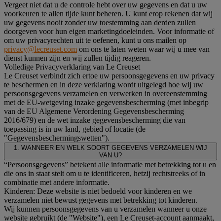
Vergeet niet dat u de controle hebt over uw gegevens en dat u uw
voorkeuren te allen tijde kunt beheren. U kunt erop rekenen dat wij
uw gegevens nooit zonder uw toestemming aan derden zullen
doorgeven voor hun eigen marketingdoeleinden. Voor informatie of
om uw privacyrechten uit te oefenen, kunt u ons mailen op
privacy@lecreuset.com
om ons te laten weten waar wij u mee van
dienst kunnen zijn en wij zullen tijdig reageren.
Volledige Privacyverklaring van Le Creuset
Le Creuset verbindt zich ertoe uw persoonsgegevens en uw privacy
te beschermen en in deze verklaring wordt uitgelegd hoe wij uw
persoonsgegevens verzamelen en verwerken in overeenstemming
met de EU-wetgeving inzake gegevensbescherming (met inbegrip
van de EU Algemene Verordening Gegevensbescherming
2016/679) en de wet inzake gegevensbescherming die van
toepassing is in uw land, gebied of locatie (de
"Gegevensbeschermingswetten").
1. WANNEER EN WELK SOORT GEGEVENS VERZAMELEN WIJ
VAN U?
“Persoonsgegevens” betekent alle informatie met betrekking tot u en
die ons in staat stelt om u te identificeren, hetzij rechtstreeks of in
combinatie met andere informatie.
Kinderen: Deze website is niet bedoeld voor kinderen en we
verzamelen niet bewust gegevens met betrekking tot kinderen.
Wij kunnen persoonsgegevens van u verzamelen wanneer u onze
website gebruikt (de "Website"), een Le Creuset-account aanmaakt,