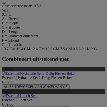
Geselecteerde maat:
0.5 L
Size
0.5 L
A = Breedte
B = Diepte
C = Hoogte
D = Lengte
E = Diameter onderkant
F = Inhoud
G = Gewicht
10.7 CM
10.4 CM
12.4 CM
10.7 CM
7.5 CM
0.5 L
0.318 KG
Combineert uitstekend met
Nieuw
Essential Hydratatie Set 2-Delig Fles en Beker
€ 76,00
ALLES TOEVOEGEN AAN WINKELMANDJE
Nieuw
Essential Lunch Set
€ 79,00