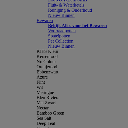
Fluit- & Waterketels
Reiniging & Onderhoud
Nieuw Binnen
Bewaren
Bekijk Alles voor het Bewaren
Voorraadpotten
Spatelpotten
Pet Collection
Nieuw Binnen
KIES Kleur
Kersenrood
No Colour
Oranjerood
Ebbenzwart
Azure
Flint
Wit
Meringue
Bleu Riviera
Mat Zwart
Nectar
Bamboo Green
Sea Salt
Deep Teal