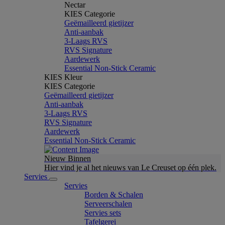
Nectar
KIES Categorie
Geëmailleerd gietijzer
Anti-aanbak
3-Laags RVS
RVS Signature
Aardewerk
Essential Non-Stick Ceramic
KIES Kleur
KIES Categorie
Geëmailleerd gietijzer
Anti-aanbak
3-Laags RVS
RVS Signature
Aardewerk
Essential Non-Stick Ceramic
Nieuw Binnen
Hier vind je al het nieuws van Le Creuset op één plek.
Servies
Servies
Borden & Schalen
Serveerschalen
Servies sets
Tafelgerei