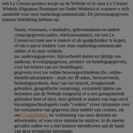
een Le Creuset-product koopt op de Website of in onze Le Creuset
Winkels (Signature Boutiques en Outlet Winkels) of wanneer u zich
aanmeldt voor onze marketingcommunicatie. De persoonsgegevens
kunnen betrekking hebben op:
Naam, voornaam, e-mailadres, geboortedatum en andere
contactgegevens (adres, telefoonnummer), om een Le
Creuset-account aan te maken of als gastgebruiker te kopen,
of om u aan te melden voor onze marketingcommunicatie
online of in onze winkels;
uw aankoopgegevens, bijvoorbeeld datum en tijdstip van
aankoop, leveringsgegevens, product- en betalingsgegevens,
voor het beheer van uw bestellingen;
gegevens over uw online browsegeschiedenis (bv. online-
identificatienummers - zoals uw IP-adres, browserversie,
besturingssysteem, duur van het bezoek, terugkerende
gebruiker, geografische oorsprong), verzameld tijdens uw
bezoeken aan de Website (ongeacht of u een geregistreerde
gebruiker bent of niet), door gebruik te maken van logs en/of
traceringstechnologieën zoals “cookies” (voor informatie over
het verzamelen van gegevens door middel van cookies, zie
ons
Cookiebeleid
, ter verbetering van onze diensten en
advertenties, of voor onze statistische analyse; in de meeste
gevallen zullen we u niet kunnen identificeren aan de hand
van deze technische informatie.