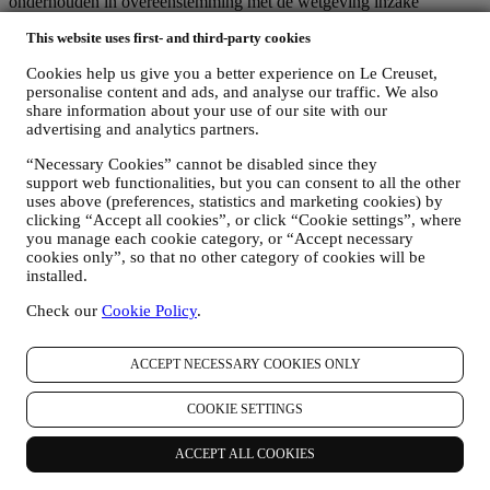
onderhouden in overeenstemming met de wetgeving inzake
gegevensbescherming.
This website uses first- and third-party cookies
5. HOELANG BEWAREN WIJ UW GEGEVENS?
Wij bewaren uw persoonlijke gegevens zolang wij ze nodig hebben
Cookies help us give you a better experience on Le Creuset,
voor de doeleinden waarvoor ze zijn verzameld, waarna ze worden
personalise content and ads, and analyse our traffic. We also
vernietigd of onbruikbaar worden gemaakt. Het kan bijvoorbeeld
share information about your use of our site with our
voorkomen dat wij gegevens over uw aankoop moeten bewaren om
advertising and analytics partners.
te voldoen aan onze wettelijke verplichtingen of om geschillen op te
lossen. Uw Le Creuset-account wordt live gehouden totdat u ons
“Necessary Cookies” cannot be disabled since they
vraagt om deze te annuleren. Wij bewaren uw gegevens om u
support web functionalities, but you can consent to all the other
nieuwsbrieven, marketingcommunicatie en gepersonaliseerde
uses above (preferences, statistics and marketing cookies) by
clicking “Accept all cookies”, or click “Cookie settings”, where
inhoud te bieden zolang u daarmee instemt. Uw persoonsgegevens
you manage each cookie category, or “Accept necessary
die voor marketingdoeleinden worden verzameld, worden
cookies only”, so that no other category of cookies will be
regelmatig gecontroleerd om na te gaan of u nog steeds
installed.
geïnteresseerd bent in het ontvangen van onze
marketingcommunicatie. Na een bepaalde tijd zonder interacties
Check our
Cookie Policy
.
kunnen wij u een bericht sturen om de bevestiging te vragen dat u in
contact wil blijven met ons. Anders zullen wij u geen
marketingcommunicatie meer sturen.
ACCEPT NECESSARY COOKIES ONLY
6. MET WIE KUNNEN WIJ UW GEGEVENS DELEN?
Le Creuset-personeel
– Uw persoonsgegevens worden alleen
COOKIE SETTINGS
verwerkt door onze bevoegde medewerkers of door bevoegde
medewerkers van andere bedrijven binnen de Le Creuset-groep die
ACCEPT ALL COOKIES
ons ondersteunen bij het leveren van de hierboven beschreven
diensten. Als u instemt met de verwerking van uw