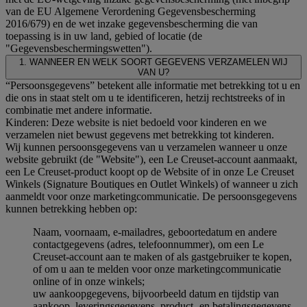
van de EU Algemene Verordening Gegevensbescherming
2016/679) en de wet inzake gegevensbescherming die van
toepassing is in uw land, gebied of locatie (de
"Gegevensbeschermingswetten").
1. WANNEER EN WELK SOORT GEGEVENS VERZAMELEN WIJ
VAN U?
“Persoonsgegevens” betekent alle informatie met betrekking tot u en
die ons in staat stelt om u te identificeren, hetzij rechtstreeks of in
combinatie met andere informatie.
Kinderen: Deze website is niet bedoeld voor kinderen en we
verzamelen niet bewust gegevens met betrekking tot kinderen.
Wij kunnen persoonsgegevens van u verzamelen wanneer u onze
website gebruikt (de "Website"), een Le Creuset-account aanmaakt,
een Le Creuset-product koopt op de Website of in onze Le Creuset
Winkels (Signature Boutiques en Outlet Winkels) of wanneer u zich
aanmeldt voor onze marketingcommunicatie. De persoonsgegevens
kunnen betrekking hebben op:
Naam, voornaam, e-mailadres, geboortedatum en andere
contactgegevens (adres, telefoonnummer), om een Le
Creuset-account aan te maken of als gastgebruiker te kopen,
of om u aan te melden voor onze marketingcommunicatie
online of in onze winkels;
uw aankoopgegevens, bijvoorbeeld datum en tijdstip van
aankoop, leveringsgegevens, product- en betalingsgegevens,