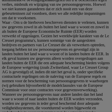
verlies, misbruik en wijziging van uw persoonsgegevens. Hoewel
we niet kunnen garanderen dat er zich nooit een van deze
gebeurtenissen zal voordoen, doen we alle redelijke inspanningen
om dat te voorkomen.
Waar
- Om u de hierboven beschreven diensten te verlenen, kunnen
uw gegevens zowel in als buiten het land waar u woont en zowel in
als buiten de Europese Economische Ruimte (EER) worden
verwerkt of opgeslagen. Gezien het wereldwijde karakter van de Le
Creuset programma's, kunnen sommige van de aangesloten
bedrijven en partners van Le Creuset die als verwerkers optreden,
toegang hebben tot uw persoonsgegevens en gevestigd zijn in
landen buiten het land waar u woont of in landen buiten de EER. In
elk geval kunnen uw gegevens alleen worden overgedragen aan
landen buiten de EER die een adequate bescherming bieden volgens
de Europese wetgeving (zoals Zwitserland, waar Le Creuset Group
AG is gevestigd) of, indien dit niet het geval is, onder specifieke
contractuele regelingen om de naleving van de Europese regels en
normen voor de bescherming van persoonsgegevens te waarborgen
(wij gebruiken bijvoorbeeld de modelclausules van de Europese
Commissie voor onze contracten voor gegevensverwerking).
Wanneer uw persoonsgegevens naar andere landen dan het land
waar u woont of naar landen buiten de EER worden verzonden,
worden uw gegevens in ieder geval beschermd door adequate
veiligheidssystemen, die voortdurend worden bijgewerkt en