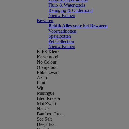
Fluit- & Waterketels
Reiniging & Onderhoud
Nieuw Binnen
Bewaren
Bekijk Alles voor het Bewaren
Voorraadpotten
Spatelpotten
Pet Collection
Nieuw Binnen
KIES Kleur
Kersenrood
No Colour
Oranjerood
Ebbenzwart
Azure
Flint
Wit
Meringue
Bleu Riviera
Mat Zwart
Nectar
Bamboo Green
Sea Salt
Deep Teal