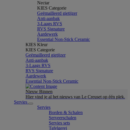
Nectar
KIES Categorie
Geëmailleerd gietijzer
Anti-aanbak
3-Laags RVS
RVS Signature
Aardewerk
Essential Non-Stick Ceramic
KIES Kleur
KIES Categorie
Geëmailleerd gietijzer
Anti-aanbak
3-Laags RVS
RVS Signature
Aardewerk
Essential Non-Stick Ceramic
Nieuw Binnen
Hier vind je al het nieuws van Le Creuset op één plek.
Servies
Servies
Borden & Schalen
Serveerschalen
Servies sets
Tafelgerei