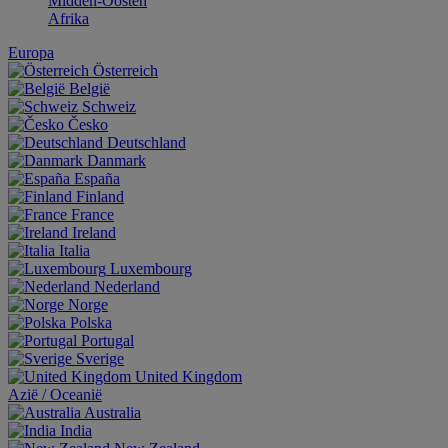
Midden-Oosten
Afrika
Europa
Österreich
België
Schweiz
Česko
Deutschland
Danmark
España
Finland
France
Ireland
Italia
Luxembourg
Nederland
Norge
Polska
Portugal
Sverige
United Kingdom
Aziё / Oceaniё
Australia
India