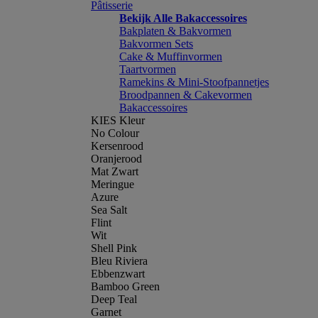
Pâtisserie
Bekijk Alle Bakaccessoires
Bakplaten & Bakvormen
Bakvormen Sets
Cake & Muffinvormen
Taartvormen
Ramekins & Mini-Stoofpannetjes
Broodpannen & Cakevormen
Bakaccessoires
KIES Kleur
No Colour
Kersenrood
Oranjerood
Mat Zwart
Meringue
Azure
Sea Salt
Flint
Wit
Shell Pink
Bleu Riviera
Ebbenzwart
Bamboo Green
Deep Teal
Garnet