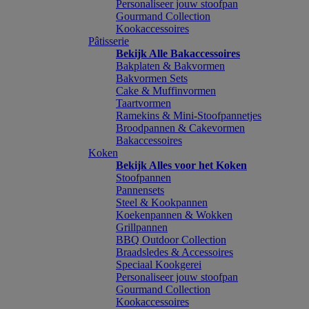
Personaliseer jouw stoofpan
Gourmand Collection
Kookaccessoires
Pâtisserie
Bekijk Alle Bakaccessoires
Bakplaten & Bakvormen
Bakvormen Sets
Cake & Muffinvormen
Taartvormen
Ramekins & Mini-Stoofpannetjes
Broodpannen & Cakevormen
Bakaccessoires
Koken
Bekijk Alles voor het Koken
Stoofpannen
Pannensets
Steel & Kookpannen
Koekenpannen & Wokken
Grillpannen
BBQ Outdoor Collection
Braadsledes & Accessoires
Speciaal Kookgerei
Personaliseer jouw stoofpan
Gourmand Collection
Kookaccessoires