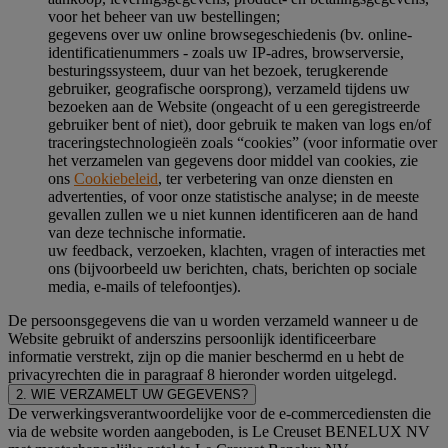
voor het beheer van uw bestellingen;
gegevens over uw online browsegeschiedenis (bv. online-
identificatienummers - zoals uw IP-adres, browserversie,
besturingssysteem, duur van het bezoek, terugkerende
gebruiker, geografische oorsprong), verzameld tijdens uw
bezoeken aan de Website (ongeacht of u een geregistreerde
gebruiker bent of niet), door gebruik te maken van logs en/of
traceringstechnologieën zoals “cookies” (voor informatie over
het verzamelen van gegevens door middel van cookies, zie
ons
Cookiebeleid
, ter verbetering van onze diensten en
advertenties, of voor onze statistische analyse; in de meeste
gevallen zullen we u niet kunnen identificeren aan de hand
van deze technische informatie.
uw feedback, verzoeken, klachten, vragen of interacties met
ons (bijvoorbeeld uw berichten, chats, berichten op sociale
media, e-mails of telefoontjes).
De persoonsgegevens die van u worden verzameld wanneer u de
Website gebruikt of anderszins persoonlijk identificeerbare
informatie verstrekt, zijn op die manier beschermd en u hebt de
privacyrechten die in paragraaf 8 hieronder worden uitgelegd.
2. WIE VERZAMELT UW GEGEVENS?
De verwerkingsverantwoordelijke voor de e-commercediensten die
via de website worden aangeboden, is Le Creuset BENELUX NV