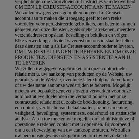
verplichtingen die voortvloeien uit instructies van de overheid.
OM EEN LE CREUSET-ACCOUNT AAN TE MAKEN
We zullen uw gegevens gebruiken om een Le Creuset-
account aan te maken die u toegang geeft tot een reeks
voordelen voor geregistreerde gebruikers, om beter te kunnen
genieten van onze diensten, zoals sneller afrekenen, meerdere
verzendadressen opslaan, bestellingen bekijken en volgen.
Elke verwerkingsactiviteit is vereist om ons in staat te stellen
deze diensten aan u als Le Creuset-accounthouder te leveren.
OM UW BESTELLINGEN TE BEHEREN EN OM ONZE
PRODUCTEN, DIENSTEN EN ASSISTENTIE AAN U
TE LEVEREN
Wij zullen uw gegevens gebruiken om onze contractuele
relatie met u, uw aankoop van producten op de Website, uw
gebruik van de Website, eventuele latere hulp na de verkoop
of uw deelname aan onze wedstrijden te beheren. Mogelijk
moeten we bepaalde gegevens over u verwerken voor onze
administratieve doeleinden die verband houden met onze
contractuele relatie met u, zoals de boekhouding, facturering
en controle, verificatie van betaalkaarten, fraudescreening,
veiligheid, beveiliging, systeemtests, onderhoud en statistische
analyse. Af en toe moeten we mogelijk om administratieve of
operationele redenen contact met u opnemen. Bijvoorbeeld
om u een bevestiging van uw aankoop te sturen. We zullen
uw persoonsgegevens ook gebruiken om uw verzoeken te