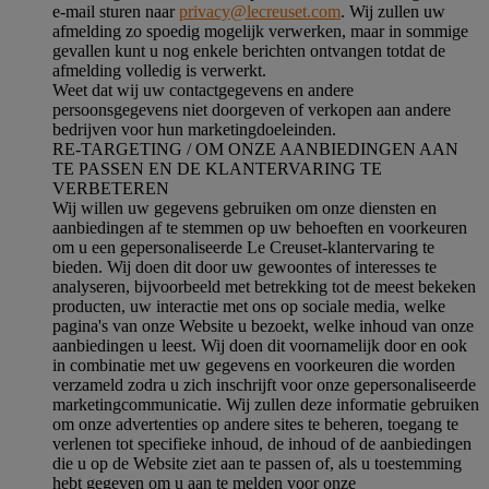
e-mail sturen naar
privacy@lecreuset.com
. Wij zullen uw
afmelding zo spoedig mogelijk verwerken, maar in sommige
gevallen kunt u nog enkele berichten ontvangen totdat de
afmelding volledig is verwerkt.
Weet dat wij uw contactgegevens en andere
persoonsgegevens niet doorgeven of verkopen aan andere
bedrijven voor hun marketingdoeleinden.
RE-TARGETING / OM ONZE AANBIEDINGEN AAN
TE PASSEN EN DE KLANTERVARING TE
VERBETEREN
Wij willen uw gegevens gebruiken om onze diensten en
aanbiedingen af te stemmen op uw behoeften en voorkeuren
om u een gepersonaliseerde Le Creuset-klantervaring te
bieden. Wij doen dit door uw gewoontes of interesses te
analyseren, bijvoorbeeld met betrekking tot de meest bekeken
producten, uw interactie met ons op sociale media, welke
pagina's van onze Website u bezoekt, welke inhoud van onze
aanbiedingen u leest. Wij doen dit voornamelijk door en ook
in combinatie met uw gegevens en voorkeuren die worden
verzameld zodra u zich inschrijft voor onze gepersonaliseerde
marketingcommunicatie. Wij zullen deze informatie gebruiken
om onze advertenties op andere sites te beheren, toegang te
verlenen tot specifieke inhoud, de inhoud of de aanbiedingen
die u op de Website ziet aan te passen of, als u toestemming
hebt gegeven om u aan te melden voor onze