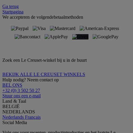
Ga terug
Startpagina
We accepteren de volgendebetaalmethoden
Zoek een Le Creuset-winkel bij u in de buurt
BEKIJK ALLE LE CREUSET WINKELS
Hulp nodig? Neem contact op
BEL ONS
+32 (0) 3 502 50 27
Stuur ons een e-mail
Land & Taal
BELGIË
NEDERLANDS
Nederlands
Français
Social Media
Volg ons voor recepten, productintroducties en het laatste Le