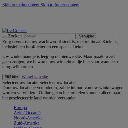
Skip to main content
Skip to footer content
Zomerse buitenmomenten met de BBQ Outdoor Collectie &
Thyme -
Shop Nu
De essentials van Le Creuset -
Ontdek Nu
Nieuwsbrieven: Registreer en bespaar 10%! -
Schrijf je nu in
Zoeken
Verwijder
Zorg ervoor dat uw wachtwoord sterk is, met minimaal 8 tekens,
inclusief een hoofdletter en een speciaal teken.
Uw winkelmandje is leeg op de nieuwe site. Maar maakt u zich
geen zorgen, we bewaren uw winkelmandje hier voor wanneer u
terug wilt komen.
Wissel van site
Blijf hier
Selecteer uw locatie
Selecteer uw locatie
Door uw locatie te veranderen, zal de inhoud van uw winkelwagen
worden verwijderd. Online gekochte artikelen kunnen alleen naar
het geselecteerde land worden verzonden.
Europa
Aziё / Oceaniё
Noord-Amerika
Zuid-Amerika