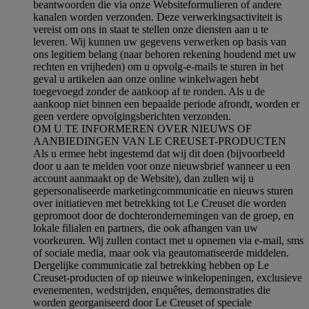
beantwoorden die via onze Websiteformulieren of andere
kanalen worden verzonden. Deze verwerkingsactiviteit is
vereist om ons in staat te stellen onze diensten aan u te
leveren. Wij kunnen uw gegevens verwerken op basis van
ons legitiem belang (naar behoren rekening houdend met uw
rechten en vrijheden) om u opvolg-e-mails te sturen in het
geval u artikelen aan onze online winkelwagen hebt
toegevoegd zonder de aankoop af te ronden. Als u de
aankoop niet binnen een bepaalde periode afrondt, worden er
geen verdere opvolgingsberichten verzonden.
OM U TE INFORMEREN OVER NIEUWS OF
AANBIEDINGEN VAN LE CREUSET-PRODUCTEN
Als u ermee hebt ingestemd dat wij dit doen (bijvoorbeeld
door u aan te melden voor onze nieuwsbrief wanneer u een
account aanmaakt op de Website), dan zullen wij u
gepersonaliseerde marketingcommunicatie en nieuws sturen
over initiatieven met betrekking tot Le Creuset die worden
gepromoot door de dochterondernemingen van de groep, en
lokale filialen en partners, die ook afhangen van uw
voorkeuren. Wij zullen contact met u opnemen via e-mail, sms
of sociale media, maar ook via geautomatiseerde middelen.
Dergelijke communicatie zal betrekking hebben op Le
Creuset-producten of op nieuwe winkelopeningen, exclusieve
evenementen, wedstrijden, enquêtes, demonstraties die
worden georganiseerd door Le Creuset of speciale