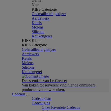
Garnet
Nuit
KIES Categorie
Geëmailleerd gietijzer
Aardewerk
Ketels
Molens
Silicone
Keukengerei
KIES Kleur
KIES Categorie
Geëmailleerd gietijzer
Aardewerk
Ketels
Molens
Silicone
Keukengerei
De essentials van Le Creuset
Van koken tot serveren: vind hier de onmisbare
producten voor uw keuken.
Cadeaus
Cadeaukaart
Cadeaugids
Onze Favoriete Cadeaus