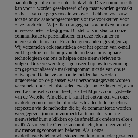
aanbiedingen die u misschien leuk vindt. Deze communicatie
kan voor u worden geselecteerd of op maat worden gemaakt
op basis van de gegevens die we over u hebben, zoals uw
locatie of uw aankoopgeschiedenis of uw voorkeuren voor
onze producten. Wij zullen uw gegevens gebruiken om uw
interesses beter te begrijpen. Dit stelt ons in staat om onze
communicatie te personaliseren om deze relevanter en
interessanter te maken. Er zullen geen andere gevolgen zijn.
Wij verzamelen ook statistieken over het openen van e-mail
en klikgedrag met behulp van de in de sector gangbare
technologieën om ons te helpen onze nieuwsbrieven te
volgen. Deze verwerking is gebaseerd op uw toestemming
om gepersonaliseerde marketingcommunicatie van ons te
ontvangen. De keuze om aan te melden kan worden
uitgeoefend op de plaatsen waar persoonsgegevens worden
verzameld door het juiste selectievakje aan te vinken of, als u
een Le Creuset-account heeft, via het Mijn account-gedeelte
van de Website.
Afmelden
: U kunt het ontvangen van onze
marketingcommunicatie of updates te allen tijde kosteloos
stopzetten via de methoden die bij de communicatie worden
weergegeven (om u bijvoorbeeld af te melden voor de
nieuwsbrief kunt u klikken op de afmeldlink onderaan elke e-
mail). Als u een Le Creuset account hebt, kunt u eenvoudig
uw marketingvoorkeuren beheren. Als u onze
marketingactiviteiten wilt stopzetten, kunt u in ieder geval een