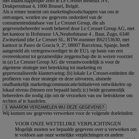
met maatschappelijke zetel te Le Creuset Benelux NV,
Drukpersstraat 4, 1000 Brussel, België.
Als u ermee instemt om marketingboodschappen van ons te
ontvangen, worden uw gegevens onderdeel van de
consumentendatabase van Le Creuset Group, die als
gegevensbeheerder wordt beheerd door Le Creuset Group AG, met
het kantoor in Hofstrasse 1A,Neuhofstrasse 4 , Baar, Zugo, 6340
Zwitserland (die Le Creuset SL, BTW-nummer B62153630, met
kantoor in Paseo de Gracia 9, 2º, 08007 Barcelona, Spanje, heeft
aangesteld als vertegenwoordiger in de EU), op basis van een
overeenkomst tot gezamenlijke zeggenschap die in wezen voorziet
in (a) Le Creuset Group AG die verantwoordelijk is voor de
algemene strategie met betrekking tot marketing en
gepersonaliseerde klantervaring; (b) lokale Le Creuset-entiteiten die
profiteren van deze strategie en deze uitvoeren, alsmede
onafhankelijk marketingcommunicatie/initiatieven ontwikkelen op
lokaal niveau (binnen een bepaald land); (c) beide gezamenlijk
beheerders die nodig zijn om de verzoeken van uw betrokkene om
rechten af te handelen.
3. WAAROM VERZAMELEN WIJ DEZE GEGEVENS?
Wij kunnen uw gegevens verwerken voor de volgende doeleinden:
VOOR ONZE WETTELIJKE VERPLICHTINGEN
Mogelijk moeten we bepaalde gegevens over u verwerken om
te voldoen aan onze wettelijke verplichtingen en andere