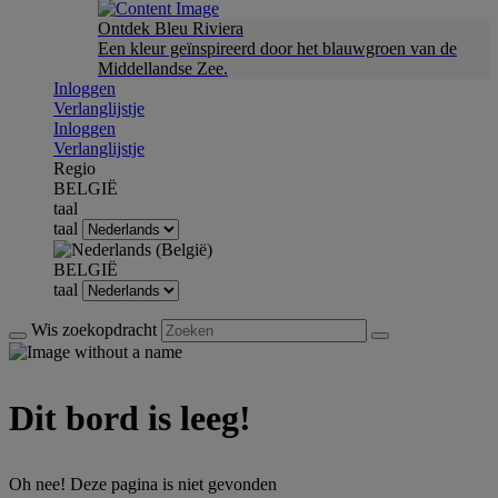
Ontdek Bleu Riviera
Een kleur geïnspireerd door het blauwgroen van de
Middellandse Zee.
Inloggen
Verlanglijstje
Inloggen
Verlanglijstje
Regio
BELGIË
taal
taal
BELGIË
taal
Wis zoekopdracht
Dit bord is leeg!
Oh nee! Deze pagina is niet gevonden