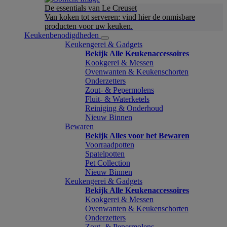
De essentials van Le Creuset
Van koken tot serveren: vind hier de onmisbare
producten voor uw keuken.
Keukenbenodigdheden
Keukengerei & Gadgets
Bekijk Alle Keukenaccessoires
Kookgerei & Messen
Ovenwanten & Keukenschorten
Onderzetters
Zout- & Pepermolens
Fluit- & Waterketels
Reiniging & Onderhoud
Nieuw Binnen
Bewaren
Bekijk Alles voor het Bewaren
Voorraadpotten
Spatelpotten
Pet Collection
Nieuw Binnen
Keukengerei & Gadgets
Bekijk Alle Keukenaccessoires
Kookgerei & Messen
Ovenwanten & Keukenschorten
Onderzetters
Zout- & Pepermolens