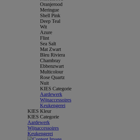
Oranjerood
Meringue
Shell Pink
Deep Teal
Wit
Azure
Flint
Sea Salt
Mat Zwart
Bleu Riviera
Chambray
Ebbenzwart
Multicolour
Rose Quartz
Nuit
KIES Categorie
Aardewerk
Wijnaccessoires
Keukengerei
KIES Kleur
KIES Categorie
Aardewerk
Wijnaccessoires
Keukengerei