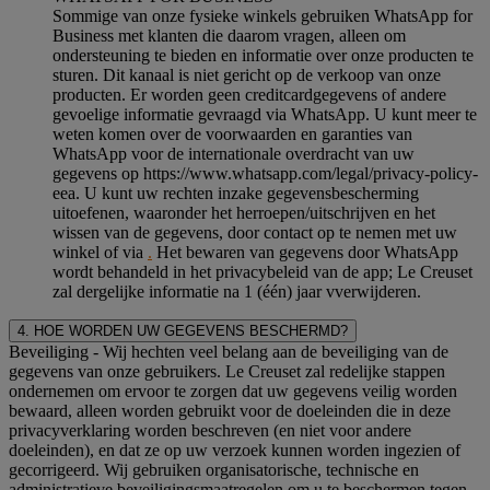
Sommige van onze fysieke winkels gebruiken WhatsApp for
Business met klanten die daarom vragen, alleen om
ondersteuning te bieden en informatie over onze producten te
sturen. Dit kanaal is niet gericht op de verkoop van onze
producten. Er worden geen creditcardgegevens of andere
gevoelige informatie gevraagd via WhatsApp. U kunt meer te
weten komen over de voorwaarden en garanties van
WhatsApp voor de internationale overdracht van uw
gegevens op https://www.whatsapp.com/legal/privacy-policy-
eea. U kunt uw rechten inzake gegevensbescherming
uitoefenen, waaronder het herroepen/uitschrijven en het
wissen van de gegevens, door contact op te nemen met uw
winkel of via
.
Het bewaren van gegevens door WhatsApp
wordt behandeld in het privacybeleid van de app; Le Creuset
zal dergelijke informatie na 1 (één) jaar vverwijderen.
4. HOE WORDEN UW GEGEVENS BESCHERMD?
Beveiliging
- Wij hechten veel belang aan de beveiliging van de
gegevens van onze gebruikers. Le Creuset zal redelijke stappen
ondernemen om ervoor te zorgen dat uw gegevens veilig worden
bewaard, alleen worden gebruikt voor de doeleinden die in deze
privacyverklaring worden beschreven (en niet voor andere
doeleinden), en dat ze op uw verzoek kunnen worden ingezien of
gecorrigeerd. Wij gebruiken organisatorische, technische en
administratieve beveiligingsmaatregelen om u te beschermen tegen