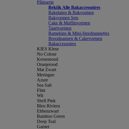
Pâtisserie
Bekijk Alle Bakaccessoires
Bakplaten & Bakvormen
Bakvormen Sets
Cake & Muffinvormen
Taartvormen
Ramekins & Mini-Stoofpannetjes
Broodpannen & Cakevormen
Bakaccessoires
KIES Kleur
No Colour
Kersenrood
Oranjerood
Mat Zwart
Meringue
Azure
Sea Salt
Flint
Wit
Shell Pink
Bleu Riviera
Ebbenzwart
Bamboo Green
Deep Teal
Garnet