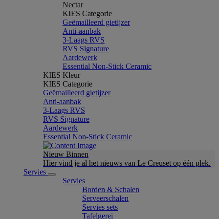
Nectar
KIES Categorie
Geëmailleerd gietijzer
Anti-aanbak
3-Laags RVS
RVS Signature
Aardewerk
Essential Non-Stick Ceramic
KIES Kleur
KIES Categorie
Geëmailleerd gietijzer
Anti-aanbak
3-Laags RVS
RVS Signature
Aardewerk
Essential Non-Stick Ceramic
Nieuw Binnen
Hier vind je al het nieuws van Le Creuset op één plek.
Servies
Servies
Borden & Schalen
Serveerschalen
Servies sets
Tafelgerei