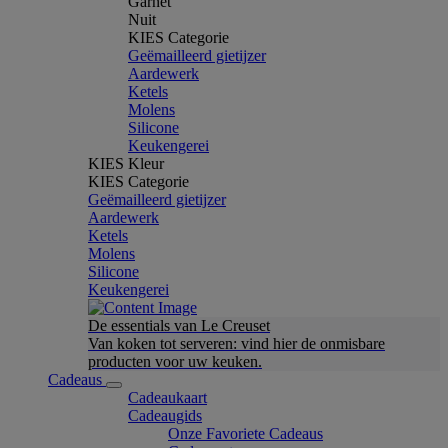
Garnet
Nuit
KIES Categorie
Geëmailleerd gietijzer
Aardewerk
Ketels
Molens
Silicone
Keukengerei
KIES Kleur
KIES Categorie
Geëmailleerd gietijzer
Aardewerk
Ketels
Molens
Silicone
Keukengerei
De essentials van Le Creuset
Van koken tot serveren: vind hier de onmisbare
producten voor uw keuken.
Cadeaus
Cadeaukaart
Cadeaugids
Onze Favoriete Cadeaus