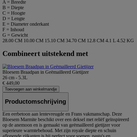
A = Breedte
B = Diepte
C = Hoogte
D = Lengte
E = Diameter onderkant
F = Inhoud
G = Gewicht
28.00 CM
10.00 CM
15.10 CM
34.70 CM
12.8 CM
4.1 L
4.52 KG
Combineert uitstekend met
Bloesem Braadpan in Geëmailleerd Gietijzer
26 cm - 5.3L
€ 449,00
Toevoegen aan winkelmandje
Productomschrijving
Een eerbetoon aan lentevreugde en Frans vakmanschap. Deze
Bloesem Marmite beschikt over een deksel met reliëf geïnspireerd
op de anemoon en is gemaakt van geëmailleerd gietijzer voor
superieure warmtebehoud. Met zijn royale diepte en schuin
aflopende zijkanten is hij perfect voor soepen, pasta's en