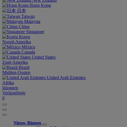
New Zealand
Hong Kong
日本
Taiwan
Malaysia
China
Singapore
Korea
Noord-Amerika
México
Canada
United States
Zuid-Amerika
Brazil
Midden-Oosten
United Arab Emirates
Afrika
Inloggen
Verlanglijstje
0
Nieuw Binnen