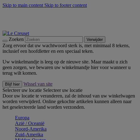
Skip to main content
Skip to footer content
Zomerse buitenmomenten met de BBQ Outdoor Collectie &
Thyme -
Shop Nu
De essentials van Le Creuset -
Ontdek Nu
Nieuwsbrieven: Registreer en bespaar 10%! -
Schrijf je nu in
Zoeken
Verwijder
Zorg ervoor dat uw wachtwoord sterk is, met minimaal 8 tekens,
inclusief een hoofdletter en een speciaal teken.
Uw winkelmandje is leeg op de nieuwe site. Maar maakt u zich
geen zorgen, we bewaren uw winkelmandje hier voor wanneer u
terug wilt komen.
Wissel van site
Blijf hier
Selecteer uw locatie
Selecteer uw locatie
Door uw locatie te veranderen, zal de inhoud van uw winkelwagen
worden verwijderd. Online gekochte artikelen kunnen alleen naar
het geselecteerde land worden verzonden.
Europa
Aziё / Oceaniё
Noord-Amerika
Zuid-Amerika