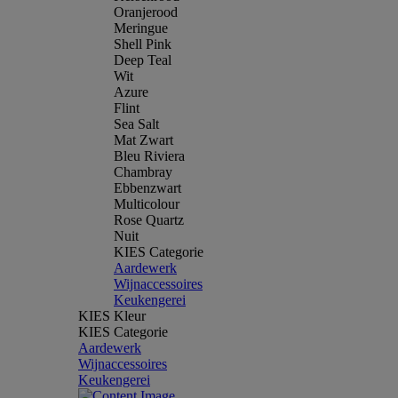
Oranjerood
Meringue
Shell Pink
Deep Teal
Wit
Azure
Flint
Sea Salt
Mat Zwart
Bleu Riviera
Chambray
Ebbenzwart
Multicolour
Rose Quartz
Nuit
KIES Categorie
Aardewerk
Wijnaccessoires
Keukengerei
KIES Kleur
KIES Categorie
Aardewerk
Wijnaccessoires
Keukengerei