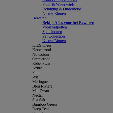
Fluit- & Waterketels
Reiniging & Onderhoud
Nieuw Binnen
Bewaren
Bekijk Alles voor het Bewaren
Voorraadpotten
Spatelpotten
Pet Collection
Nieuw Binnen
KIES Kleur
Kersenrood
No Colour
Oranjerood
Ebbenzwart
Azure
Flint
Wit
Meringue
Bleu Riviera
Mat Zwart
Nectar
Sea Salt
Bamboo Green
Deep Teal