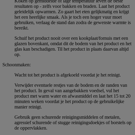
Koken op gemiddelde of lage temperatuur levert de beste
resultaten op - zelfs voor bakken en braden. Laat het product
geleidelijk opwarmen. Zo gaart het eten gelijkmatig en krijgt
het een heerlijke smaak. Als je toch een hoger vuur moet
gebruiken, verlaag de stand dan zodra de gewenste warmte is
bereikt.
Schuif het product nooit over een kookplaat/fornuis met een
glazen bovenkant, omdat dit de bodem van het product en het
glas kan beschadigen. Til het product in plaats daarvan altijd
op.
Schoonmaken:
Wacht tot het product is afgekoeld voordat je het reinigt.
Verwijder eventuele restjes van de bodem en de randen van
het product. In geval van aangebakken voedsel, vul het
product met warm water en afwasmiddel en laat het 15 tot 20
minuten weken voordat je het product op de gebruikelijke
manier reinigt.
Gebruik geen schurende reinigingsmiddelen of metalen,
agressief schurende of stugge reinigingsdoekjes of borstels op
de oppervlakken.