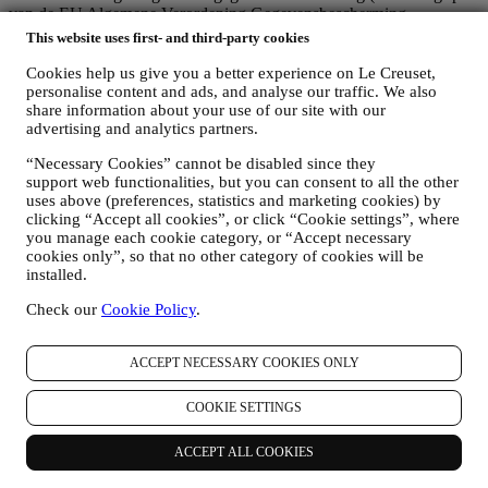
van de EU Algemene Verordening Gegevensbescherming
2016/679) en de wet inzake gegevensbescherming die van
This website uses first- and third-party cookies
toepassing is in uw land, gebied of locatie (de
"Gegevensbeschermingswetten").
Cookies help us give you a better experience on Le Creuset,
personalise content and ads, and analyse our traffic. We also
1. WANNEER EN WELK SOORT GEGEVENS VERZAMELEN WIJ
share information about your use of our site with our
VAN U?
advertising and analytics partners.
“Persoonsgegevens” betekent alle informatie met betrekking tot u en
die ons in staat stelt om u te identificeren, hetzij rechtstreeks of in
“Necessary Cookies” cannot be disabled since they
combinatie met andere informatie.
support web functionalities, but you can consent to all the other
Kinderen: Deze website is niet bedoeld voor kinderen en we
uses above (preferences, statistics and marketing cookies) by
verzamelen niet bewust gegevens met betrekking tot kinderen.
clicking “Accept all cookies”, or click “Cookie settings”, where
Wij kunnen persoonsgegevens van u verzamelen wanneer u onze
you manage each cookie category, or “Accept necessary
website gebruikt (de "Website"), een Le Creuset-account aanmaakt,
cookies only”, so that no other category of cookies will be
een Le Creuset-product koopt op de Website of in onze Le Creuset
installed.
Winkels (Signature Boutiques en Outlet Winkels) of wanneer u zich
aanmeldt voor onze marketingcommunicatie. De persoonsgegevens
Check our
Cookie Policy
.
kunnen betrekking hebben op:
Naam, voornaam, e-mailadres, geboortedatum en andere
ACCEPT NECESSARY COOKIES ONLY
contactgegevens (adres, telefoonnummer), om een Le
Creuset-account aan te maken of als gastgebruiker te kopen,
COOKIE SETTINGS
of om u aan te melden voor onze marketingcommunicatie
online of in onze winkels;
ACCEPT ALL COOKIES
uw aankoopgegevens, bijvoorbeeld datum en tijdstip van
aankoop, leveringsgegevens, product- en betalingsgegevens,