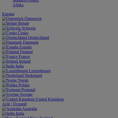
Midden-Oosten
Afrika
Europa
Österreich
België
Schweiz
Česko
Deutschland
Danmark
España
Finland
France
Ireland
Italia
Luxembourg
Nederland
Norge
Polska
Portugal
Sverige
United Kingdom
Aziё / Oceaniё
Australia
India