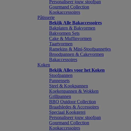
Personaliseer jouw stoofpan
Gourmand Collection
Kookaccessoires
Pâtisserie
Bekijk Alle Bakaccessoires
Bakplaten & Bakvormen
Bakvormen Sets
Cake & Muffinvormen
Taartvormen
Ramekins & Mini-Stoofpannetjes
Broodpannen & Cakevormen
Bakaccessoires
Koken
Bekijk Alles voor het Koken
Stoofpannen
Pannensets
Steel & Kookpannen
Koekenpannen & Wokken
Grillpannen
BBQ Outdoor Collection
Braadsledes & Accessoires
Speciaal Kookgerei
Personaliseer jouw stoofpan
Gourmand Collection
Kookaccessoires