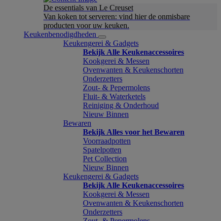
De essentials van Le Creuset
Van koken tot serveren: vind hier de onmisbare
producten voor uw keuken.
Keukenbenodigdheden
Keukengerei & Gadgets
Bekijk Alle Keukenaccessoires
Kookgerei & Messen
Ovenwanten & Keukenschorten
Onderzetters
Zout- & Pepermolens
Fluit- & Waterketels
Reiniging & Onderhoud
Nieuw Binnen
Bewaren
Bekijk Alles voor het Bewaren
Voorraadpotten
Spatelpotten
Pet Collection
Nieuw Binnen
Keukengerei & Gadgets
Bekijk Alle Keukenaccessoires
Kookgerei & Messen
Ovenwanten & Keukenschorten
Onderzetters
Zout- & Pepermolens