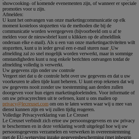
showcooking- of komende evenementen zijn, of wanneer er speciale
promoties voor u zijn.
Afmelden:
U kunt het ontvangen van onze marketingcommunicatie op elk
moment kosteloos stopzetten via de methoden die bij de
communicatie worden weergegeven (bijvoorbeeld om u af te
melden voor de nieuwsbrief kunt u klikken op de afmeldlink
onderaan elke e-mail). Als u een van onze marketingactiviteiten wilt
stopzetten, kunt u in ieder geval een e-mail sturen naar
.
Uw
afmelding zal zo snel mogelijk worden verwerkt, maar in sommige
omstandigheden kunt u nog enkele berichten ontvangen totdat de
afmelding volledig is verwerkt.
Uw gegevens zijn onder uw controle
Vergeet niet dat u de controle hebt over uw gegevens en dat u uw
voorkeuren te allen tijde kunt beheren. U kunt erop rekenen dat wij
uw gegevens nooit zonder uw toestemming aan derden zullen
doorgeven voor hun eigen marketingdoeleinden. Voor informatie of
om uw privacyrechten uit te oefenen, kunt u ons mailen op
privacy@lecreuset.com
om ons te laten weten waar wij u mee van
dienst kunnen zijn en wij zullen tijdig reageren.
Volledige Privacyverklaring van Le Creuset
Le Creuset verbindt zich ertoe uw persoonsgegevens en uw privacy
te beschermen en in deze verklaring wordt uitgelegd hoe wij uw
persoonsgegevens verzamelen en verwerken in overeenstemming
met de EU-wetgeving inzake gegevensbescherming (met inbegrip