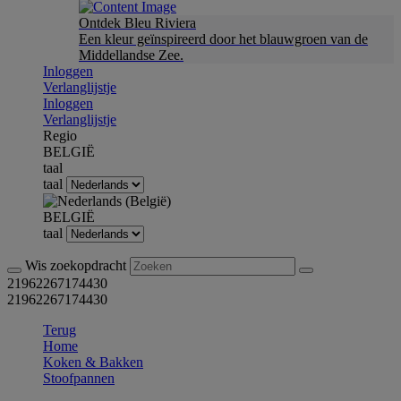
Ontdek Bleu Riviera
Een kleur geïnspireerd door het blauwgroen van de
Middellandse Zee.
Inloggen
Verlanglijstje
Inloggen
Verlanglijstje
Regio
BELGIË
taal
taal
BELGIË
taal
Wis zoekopdracht
21962267174430
21962267174430
Terug
Home
Koken & Bakken
Stoofpannen