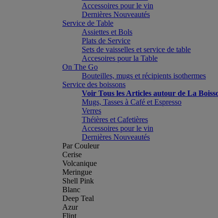
Accessoires pour le vin
Dernières Nouveautés
Service de Table
Assiettes et Bols
Plats de Service
Sets de vaisselles et service de table
Accesoires pour la Table
On The Go
Bouteilles, mugs et récipients isothermes
Service des boissons
Voir Tous les Articles autour de La Boiss
Mugs, Tasses à Café et Espresso
Verres
Théières et Cafetières
Accessoires pour le vin
Dernières Nouveautés
Par Couleur
Cerise
Volcanique
Meringue
Shell Pink
Blanc
Deep Teal
Azur
Flint