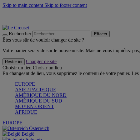
Skip to main content
Skip to footer content
Faites vivre l’été avec la Collection BBQ Outdoor & Thym -
Cra
Les indispensables Le Creuset -
Craquez
Newsletter: Inscrivez-vous et économisez 10%! -
Inscrivez-vous 
Rechercher
Effacer
Êtes vous sûr de vouloir changer de site ?
Votre panier sera vide sur le nouveau site. Mais ne vous inquiétez pas, 
Changer de site
Rester ici
Choisir un lieu
Choisir un lieu
En changeant de lieu, vous supprimez le contenu de votre panier. Les 
EUROPE
ASIE / PACIFIQUE
AMÉRIQUE DU NORD
AMÉRIQUE DU SUD
MOYEN-ORIENT
AFRIQUE
EUROPE
Österreich
België
Schweiz