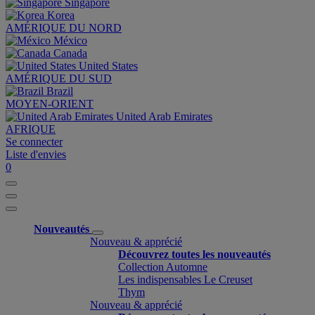
Singapore
Korea
AMÉRIQUE DU NORD
México
Canada
United States
AMÉRIQUE DU SUD
Brazil
MOYEN-ORIENT
United Arab Emirates
AFRIQUE
Se connecter
Liste d'envies
0
Nouveautés
Nouveau & apprécié
Découvrez toutes les nouveautés
Collection Automne
Les indispensables Le Creuset
Thym
Nouveau & apprécié