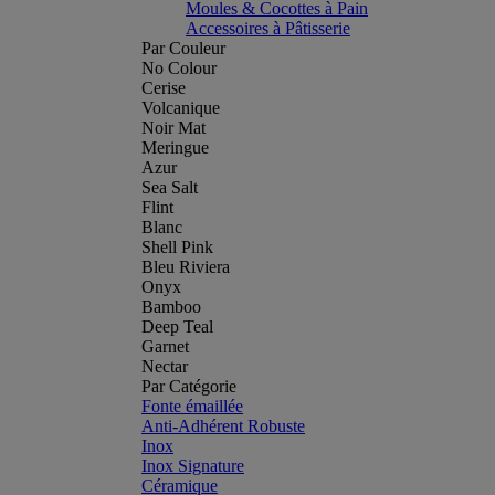
Moules & Cocottes à Pain
Accessoires à Pâtisserie
Par Couleur
No Colour
Cerise
Volcanique
Noir Mat
Meringue
Azur
Sea Salt
Flint
Blanc
Shell Pink
Bleu Riviera
Onyx
Bamboo
Deep Teal
Garnet
Nectar
Par Catégorie
Fonte émaillée
Anti-Adhérent Robuste
Inox
Inox Signature
Céramique