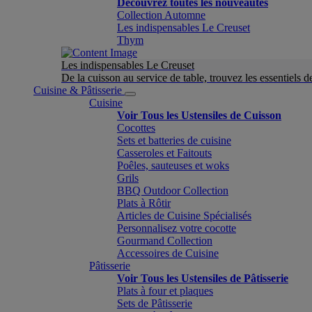
Découvrez toutes les nouveautés
Collection Automne
Les indispensables Le Creuset
Thym
Les indispensables Le Creuset
De la cuisson au service de table, trouvez les essentiels d
Cuisine & Pâtisserie
Cuisine
Voir Tous les Ustensiles de Cuisson
Cocottes
Sets et batteries de cuisine
Casseroles et Faitouts
Poêles, sauteuses et woks
Grils
BBQ Outdoor Collection
Plats à Rôtir
Articles de Cuisine Spécialisés
Personnalisez votre cocotte
Gourmand Collection
Accessoires de Cuisine
Pâtisserie
Voir Tous les Ustensiles de Pâtisserie
Plats à four et plaques
Sets de Pâtisserie