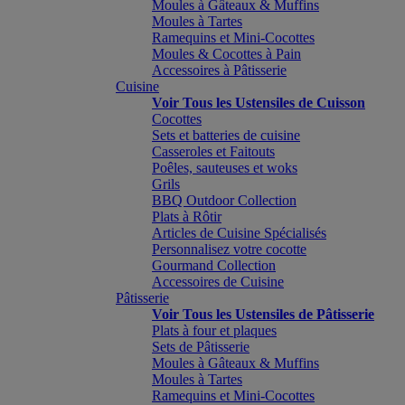
Moules à Gâteaux & Muffins
Moules à Tartes
Ramequins et Mini-Cocottes
Moules & Cocottes à Pain
Accessoires à Pâtisserie
Cuisine
Voir Tous les Ustensiles de Cuisson
Cocottes
Sets et batteries de cuisine
Casseroles et Faitouts
Poêles, sauteuses et woks
Grils
BBQ Outdoor Collection
Plats à Rôtir
Articles de Cuisine Spécialisés
Personnalisez votre cocotte
Gourmand Collection
Accessoires de Cuisine
Pâtisserie
Voir Tous les Ustensiles de Pâtisserie
Plats à four et plaques
Sets de Pâtisserie
Moules à Gâteaux & Muffins
Moules à Tartes
Ramequins et Mini-Cocottes