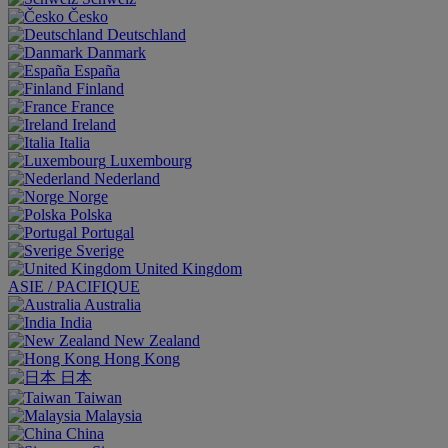
Česko
Deutschland
Danmark
España
Finland
France
Ireland
Italia
Luxembourg
Nederland
Norge
Polska
Portugal
Sverige
United Kingdom
ASIE / PACIFIQUE
Australia
India
New Zealand
Hong Kong
日本
Taiwan
Malaysia
China