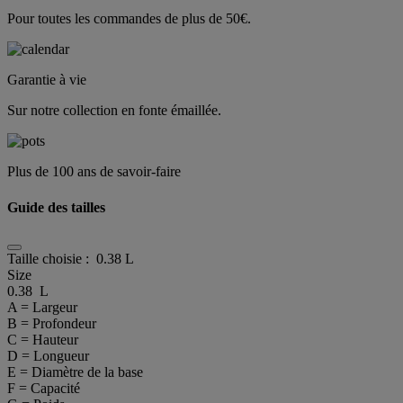
Pour toutes les commandes de plus de 50€.
Garantie à vie
Sur notre collection en fonte émaillée.
Plus de 100 ans de savoir-faire
Guide des tailles
Taille choisie :
0.38 L
Size
0.38 L
A = Largeur
B = Profondeur
C = Hauteur
D = Longueur
E = Diamètre de la base
F = Capacité