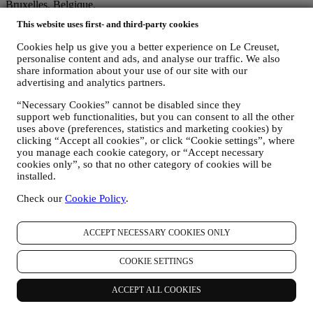
Bruxelles, Belgique.
Si vous acceptez de recevoir des communications commerciales de
This website uses first- and third-party cookies
notre part, vous ferez partie de la base de données des
consommateurs du groupe Le Creuset. Celle-ci est gérée
Cookies help us give you a better experience on Le Creuset,
conjointement, par Le Creuset BENELUX et Group AG, dont le
personalise content and ads, and analyse our traffic. We also
siège social est situé à Neuhofstrasse 4, 6340 Baar, en Suisse. Son
share information about your use of our site with our
représentant désigné dans l'UE est Le Creuset SL, numéro de TVA
advertising and analytics partners.
B62153630, dont les bureaux sont situés Paseo de Gracia 9 2º,
08007 Barcelone, Espagne. L’accord de responsabilité conjointe
“Necessary Cookies” cannot be disabled since they
support web functionalities, but you can consent to all the other
pourvoit (a) à Le Creuset Group AG la responsabilité de la stratégie
uses above (preferences, statistics and marketing cookies) by
marketing globale et de l’expérience client personnalisée ; (b) aux
clicking “Accept all cookies”, or click “Cookie settings”, where
filiales locales Le Creuset le bénéfice et l’implantation de cette
you manage each cookie category, or “Accept necessary
stratégie, ainsi que la possibilité de développer des initiatives
cookies only”, so that no other category of cookies will be
marketing et communication de manière indépendante ; (c) à toutes
installed.
les parties le devoir de traiter de vos demandes concernant vos droits
sur vos données.
Check our
Cookie Policy
.
3. POURQUOI COLLECTONS-NOUS CES INFORMATIONS ?
Nous pouvons traiter vos données aux fins suivantes :
ACCEPT NECESSARY COOKIES ONLY
POUR RÉPONDRE À NOS OBLIGATIONS LÉGALES.
Nous pouvons être amenés à traiter certaines données vous
COOKIE SETTINGS
concernant afin de répondre à nos obligations légales, ainsi
qu’à d’autres obligations découlant d’instructions émises par
ACCEPT ALL COOKIES
les pouvoirs publics.
POUR CRÉER UN COMPTE LE CREUSET.