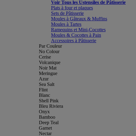
Voir Tous les Ustensiles de Pâtisserie
Plats à four et plaques
Sets de Pâtisserie
Moules à Gâteaux & Muffins
Moules à Tartes
Ramequins et Mini-Cocottes
Moules & Cocottes à Pain
Accessoires à Pâtisserie
Par Couleur
No Colour
Cerise
Volcanique
Noir Mat
Meringue
Azur
Sea Salt
Flint
Blanc
Shell Pink
Bleu Riviera
Onyx
Bamboo
Deep Teal
Garnet
Nectar