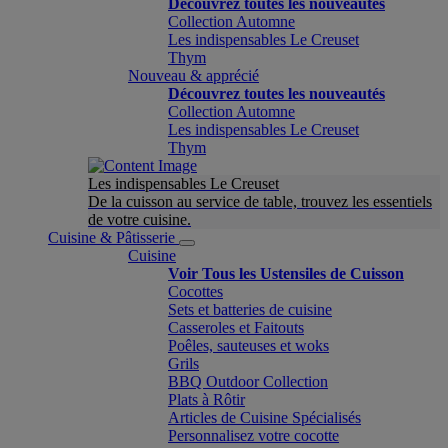
Découvrez toutes les nouveautés
Collection Automne
Les indispensables Le Creuset
Thym
Nouveau & apprécié
Découvrez toutes les nouveautés
Collection Automne
Les indispensables Le Creuset
Thym
Les indispensables Le Creuset
De la cuisson au service de table, trouvez les essentiels
de votre cuisine.
Cuisine & Pâtisserie
Cuisine
Voir Tous les Ustensiles de Cuisson
Cocottes
Sets et batteries de cuisine
Casseroles et Faitouts
Poêles, sauteuses et woks
Grils
BBQ Outdoor Collection
Plats à Rôtir
Articles de Cuisine Spécialisés
Personnalisez votre cocotte