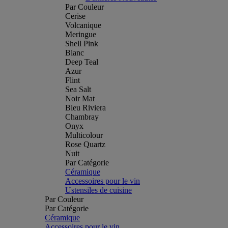
Par Couleur
Cerise
Volcanique
Meringue
Shell Pink
Blanc
Deep Teal
Azur
Flint
Sea Salt
Noir Mat
Bleu Riviera
Chambray
Onyx
Multicolour
Rose Quartz
Nuit
Par Catégorie
Céramique
Accessoires pour le vin
Ustensiles de cuisine
Par Couleur
Par Catégorie
Céramique
Accessoires pour le vin