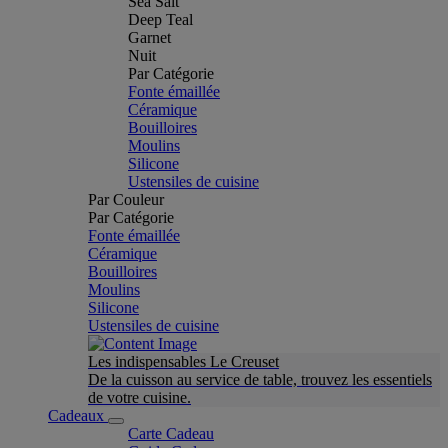
Sea Salt
Deep Teal
Garnet
Nuit
Par Catégorie
Fonte émaillée
Céramique
Bouilloires
Moulins
Silicone
Ustensiles de cuisine
Par Couleur
Par Catégorie
Fonte émaillée
Céramique
Bouilloires
Moulins
Silicone
Ustensiles de cuisine
Les indispensables Le Creuset
De la cuisson au service de table, trouvez les essentiels
de votre cuisine.
Cadeaux
Carte Cadeau