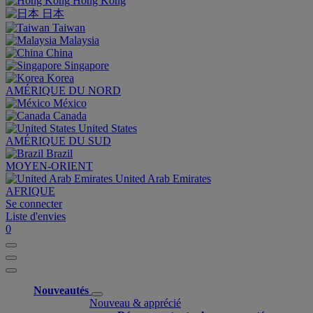
Hong Kong
日本
Taiwan
Malaysia
China
Singapore
Korea
AMÉRIQUE DU NORD
México
Canada
United States
AMÉRIQUE DU SUD
Brazil
MOYEN-ORIENT
United Arab Emirates
AFRIQUE
Se connecter
Liste d'envies
0
Nouveautés
Nouveau & apprécié