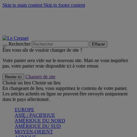
Skip to main content
Skip to footer content
Faites vivre l’été avec la Collection BBQ Outdoor & Thym -
Craquez
Les indispensables Le Creuset -
Craquez
Newsletter: Inscrivez-vous et économisez 10%! -
Inscrivez-vous
maintenant
Rechercher
Effacer
Êtes vous sûr de vouloir changer de site ?
Votre panier sera vide sur le nouveau site. Mais ne vous inquiétez
pas, votre panier reste disponible ici à votre retour.
Changer de site
Rester ici
Choisir un lieu
Choisir un lieu
En changeant de lieu, vous supprimez le contenu de votre panier.
Les articles achetés en ligne ne peuvent être envoyés uniquement
dans le pays sélectionné.
EUROPE
ASIE / PACIFIQUE
AMÉRIQUE DU NORD
AMÉRIQUE DU SUD
MOYEN-ORIENT