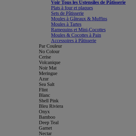
Voir Tous les Ustensiles de Pâtisserie
Plats à four et plaques
Sets de Pâtisserie
Moules à Gâteaux & Muffins
Moules à Tartes
Ramequins et Mini-Cocottes
Moules & Cocottes à Pain
Accessoires à Pâtisserie
Par Couleur
No Colour
Cerise
Volcanique
Noir Mat
Meringue
Azur
Sea Salt
Flint
Blanc
Shell Pink
Bleu Riviera
Onyx
Bamboo
Deep Teal
Garnet
Nectar