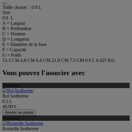
Taille choisie :
0.9 L
Size
0.9 L
A = Largeur
B = Profondeur
C = Hauteur
D = Longueur
E = Diamètre de la base
F = Capacité
G = Poids
15.3 CM
4.8 CM
6.4 CM
21.8 CM
7.5 CM
0.9 L
0.425 KG
Vous pouvez l'associer avec
Nouveau
Bol Isotherme
0.5 L
40,00 €
Ajouter au panier
Nouveau
Bouteille Isotherme