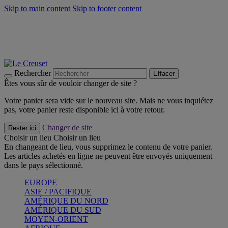
Skip to main content
Skip to footer content
Faites vivre l’été avec la Collection BBQ Outdoor & Thym -
Craquez
Les indispensables Le Creuset -
Craquez
Newsletter: Inscrivez-vous et économisez 10%! -
Inscrivez-vous
maintenant
Rechercher
Effacer
Êtes vous sûr de vouloir changer de site ?
Votre panier sera vide sur le nouveau site. Mais ne vous inquiétez
pas, votre panier reste disponible ici à votre retour.
Changer de site
Rester ici
Choisir un lieu
Choisir un lieu
En changeant de lieu, vous supprimez le contenu de votre panier.
Les articles achetés en ligne ne peuvent être envoyés uniquement
dans le pays sélectionné.
EUROPE
ASIE / PACIFIQUE
AMÉRIQUE DU NORD
AMÉRIQUE DU SUD
MOYEN-ORIENT