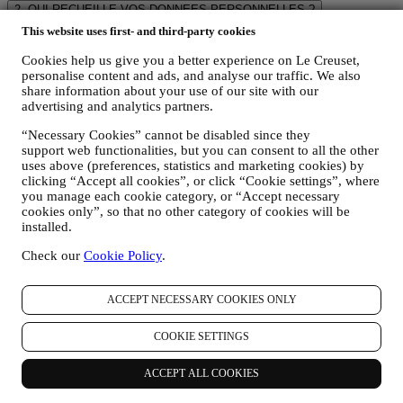
2. QUI RECUEILLE VOS DONNEES PERSONNELLES ?
Le contrôleur des données relatives aux services d’e-commerce
This website uses first- and third-party cookies
proposés sur le Site web est Le Creuset Benelux SA, dont le siège
social est établi à Le Creuset Benelux SA, 4 Rue de la Presse, 1000
Cookies help us give you a better experience on Le Creuset,
Bruxelles, Belgique.
personalise content and ads, and analyse our traffic. We also
share information about your use of our site with our
Si vous acceptez de recevoir des communications commerciales de
advertising and analytics partners.
notre part, vous ferez partie de la base de données des
consommateurs du groupe Le Creuset. Celle-ci est gérée
“Necessary Cookies” cannot be disabled since they
conjointement, par Le Creuset BENELUX et Group AG, dont le
support web functionalities, but you can consent to all the other
siège social est situé à Neuhofstrasse 4, 6340 Baar, en Suisse. Son
uses above (preferences, statistics and marketing cookies) by
représentant désigné dans l'UE est Le Creuset SL, numéro de TVA
clicking “Accept all cookies”, or click “Cookie settings”, where
B62153630, dont les bureaux sont situés Paseo de Gracia 9 2º,
you manage each cookie category, or “Accept necessary
08007 Barcelone, Espagne. L’accord de responsabilité conjointe
cookies only”, so that no other category of cookies will be
pourvoit (a) à Le Creuset Group AG la responsabilité de la stratégie
installed.
marketing globale et de l’expérience client personnalisée ; (b) aux
filiales locales Le Creuset le bénéfice et l’implantation de cette
Check our
Cookie Policy
.
stratégie, ainsi que la possibilité de développer des initiatives
marketing et communication de manière indépendante ; (c) à toutes
ACCEPT NECESSARY COOKIES ONLY
les parties le devoir de traiter de vos demandes concernant vos droits
sur vos données.
3. POURQUOI COLLECTONS-NOUS CES INFORMATIONS ?
COOKIE SETTINGS
Nous pouvons traiter vos données aux fins suivantes :
ACCEPT ALL COOKIES
POUR RÉPONDRE À NOS OBLIGATIONS LÉGALES.
Nous pouvons être amenés à traiter certaines données vous