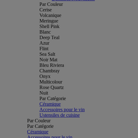
Par Couleur
Cerise
Volcanique
Meringue
Shell Pink
Blanc
Deep Teal
Azur
Flint
Sea Salt
Noir Mat
Bleu Riviera
Chambray
Onyx
Multicolour
Rose Quartz
Nuit
Par Catégorie
Céramique
Accessoires pour le vin
Ustensiles de cuisine
Par Couleur
Par Catégorie
Céramique
Accessoires pour le vin