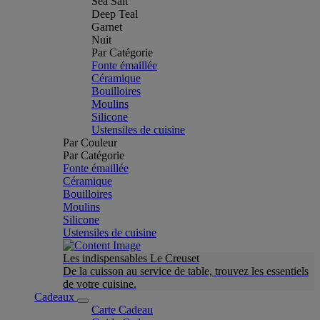
Sea Salt
Deep Teal
Garnet
Nuit
Par Catégorie
Fonte émaillée
Céramique
Bouilloires
Moulins
Silicone
Ustensiles de cuisine
Par Couleur
Par Catégorie
Fonte émaillée
Céramique
Bouilloires
Moulins
Silicone
Ustensiles de cuisine
Les indispensables Le Creuset
De la cuisson au service de table, trouvez les essentiels
de votre cuisine.
Cadeaux
Carte Cadeau