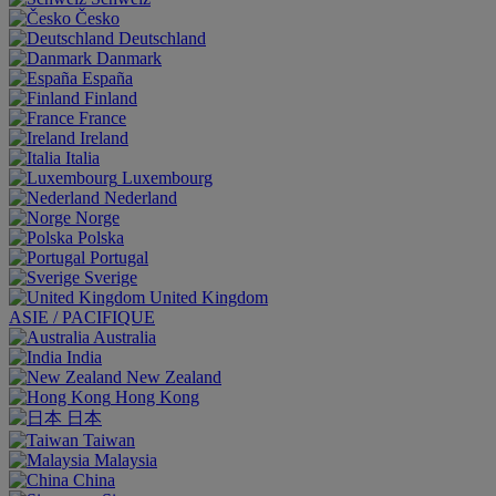
Česko
Deutschland
Danmark
España
Finland
France
Ireland
Italia
Luxembourg
Nederland
Norge
Polska
Portugal
Sverige
United Kingdom
ASIE / PACIFIQUE
Australia
India
New Zealand
Hong Kong
日本
Taiwan
Malaysia
China