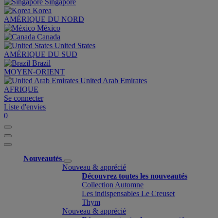
Singapore
Korea
AMÉRIQUE DU NORD
México
Canada
United States
AMÉRIQUE DU SUD
Brazil
MOYEN-ORIENT
United Arab Emirates
AFRIQUE
Se connecter
Liste d'envies
0
Nouveautés
Nouveau & apprécié
Découvrez toutes les nouveautés
Collection Automne
Les indispensables Le Creuset
Thym
Nouveau & apprécié