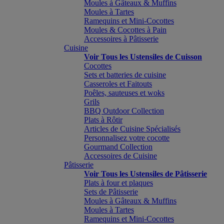
Moules à Gâteaux & Muffins
Moules à Tartes
Ramequins et Mini-Cocottes
Moules & Cocottes à Pain
Accessoires à Pâtisserie
Cuisine
Voir Tous les Ustensiles de Cuisson
Cocottes
Sets et batteries de cuisine
Casseroles et Faitouts
Poêles, sauteuses et woks
Grils
BBQ Outdoor Collection
Plats à Rôtir
Articles de Cuisine Spécialisés
Personnalisez votre cocotte
Gourmand Collection
Accessoires de Cuisine
Pâtisserie
Voir Tous les Ustensiles de Pâtisserie
Plats à four et plaques
Sets de Pâtisserie
Moules à Gâteaux & Muffins
Moules à Tartes
Ramequins et Mini-Cocottes