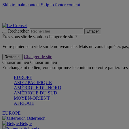
Skip to main content
Skip to footer content
Faites vivre l’été avec la Collection BBQ Outdoor & Thym -
Cra
Les indispensables Le Creuset -
Craquez
Newsletter: Inscrivez-vous et économisez 10%! -
Inscrivez-vous 
Rechercher
Effacer
Êtes vous sûr de vouloir changer de site ?
Votre panier sera vide sur le nouveau site. Mais ne vous inquiétez pas, 
Changer de site
Rester ici
Choisir un lieu
Choisir un lieu
En changeant de lieu, vous supprimez le contenu de votre panier. Les 
EUROPE
ASIE / PACIFIQUE
AMÉRIQUE DU NORD
AMÉRIQUE DU SUD
MOYEN-ORIENT
AFRIQUE
EUROPE
Österreich
België
Schweiz