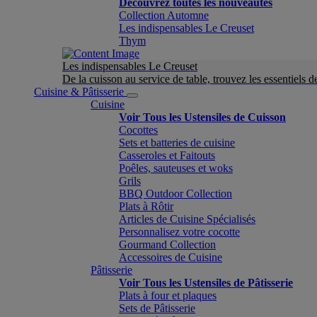
Découvrez toutes les nouveautés
Collection Automne
Les indispensables Le Creuset
Thym
Les indispensables Le Creuset
De la cuisson au service de table, trouvez les essentiels d
Cuisine & Pâtisserie
Cuisine
Voir Tous les Ustensiles de Cuisson
Cocottes
Sets et batteries de cuisine
Casseroles et Faitouts
Poêles, sauteuses et woks
Grils
BBQ Outdoor Collection
Plats à Rôtir
Articles de Cuisine Spécialisés
Personnalisez votre cocotte
Gourmand Collection
Accessoires de Cuisine
Pâtisserie
Voir Tous les Ustensiles de Pâtisserie
Plats à four et plaques
Sets de Pâtisserie