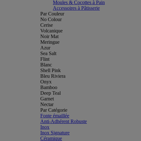
Moules & Cocottes à Pain
Accessoires à Pâtisserie
Par Couleur
No Colour
Cerise
Volcanique
Noir Mat
Meringue
Azur
Sea Salt
Flint
Blanc
Shell Pink
Bleu Riviera
Onyx
Bamboo
Deep Teal
Garnet
Nectar
Par Catégorie
Fonte émaillée
Anti-Adhérent Robuste
Inox
Inox Signature
Céramique