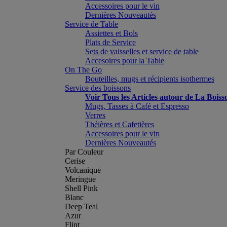
Accessoires pour le vin
Dernières Nouveautés
Service de Table
Assiettes et Bols
Plats de Service
Sets de vaisselles et service de table
Accesoires pour la Table
On The Go
Bouteilles, mugs et récipients isothermes
Service des boissons
Voir Tous les Articles autour de La Boiss
Mugs, Tasses à Café et Espresso
Verres
Théières et Cafetières
Accessoires pour le vin
Dernières Nouveautés
Par Couleur
Cerise
Volcanique
Meringue
Shell Pink
Blanc
Deep Teal
Azur
Flint